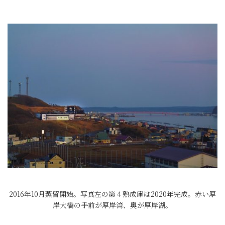
2016年10月蒸留開始。写真左の第４熟成庫は2020年完成。赤い厚
岸大橋の手前が厚岸湾、奥が厚岸湖。