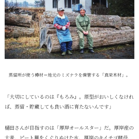
蒸留所が使う樽材＝地元のミズナラを保管する「真栄木材」。
「大切にしているのは『もろみ』。原型がおいしくなけれ
ば、蒸留・貯蔵しても良い酒に育たないんです」
樋田さんが目指すのは「厚岸オールスター」だ。厚岸産の
大麦、ピート層をくぐりぬけた水、厚岸のキイチゴ酵母、