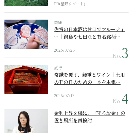
PR(星野リゾート)
美味
佐賀の日本酒は甘口でフルーティ
ー｜鍋島や七田など有名銘柄…
2026/07/25
No.
旅行
常識を覆す、鰻重とワイン｜土用
の丑の日のための一本を本家…
2026/07/17
No.
金利上昇を機に、『守るお金』の
置き場所を再検討