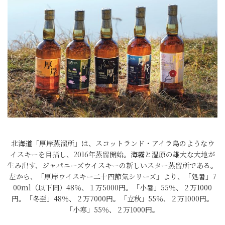
北海道「厚岸蒸溜所」は、スコットランド・アイラ島のようなウ
イスキーを目指し、2016年蒸留開始。海霧と湿原の雄大な大地が
生み出す、ジャパニーズウイスキーの新しいスター蒸留所である。
左から、「厚岸ウイスキー二十四節気シリーズ」より、「処暑」7
00ml（以下同）48％、１万5000円。「小暑」55％、２万1000
円。「冬至」48％、２万7000円。「立秋」55％、２万1000円。
「小寒」55％、２万1000円。