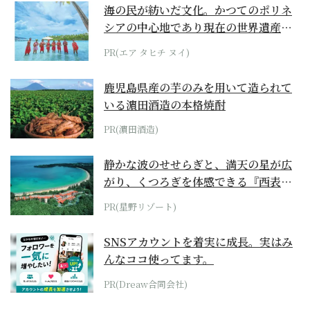
海の民が紡いだ文化。かつてのポリネ
シアの中心地であり現在の世界遺産か
らみえてくる...
PR(エア タヒチ ヌイ)
鹿児島県産の芋のみを用いて造られて
いる濵田酒造の本格焼酎
PR(濵田酒造)
静かな波のせせらぎと、満天の星が広
がり、くつろぎを体感できる『西表島
ホテル by...
PR(星野リゾート)
SNSアカウントを着実に成長。実はみ
んなココ使ってます。
PR(Dreaw合同会社)