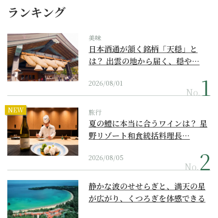
ランキング
美味
日本酒通が頷く銘柄「天穏」と
は？ 出雲の地から届く、穏や…
2026/08/01
No.
NEW
旅行
夏の鱧に本当に合うワインは？ 星
野リゾート和食統括料理長…
2026/08/05
No.
静かな波のせせらぎと、満天の星
が広がり、くつろぎを体感できる
『西表島ホテル by...