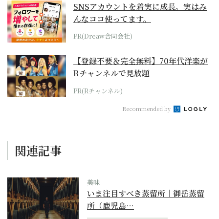
SNSアカウントを着実に成長。実はみ
んなココ使ってます。
PR(Dreaw合同会社)
【登録不要＆完全無料】70年代洋楽が
Rチャンネルで見放題
PR(Rチャンネル)
Recommended by
関連記事
美味
いま注目すべき蒸留所｜御岳蒸留
所（鹿児島…