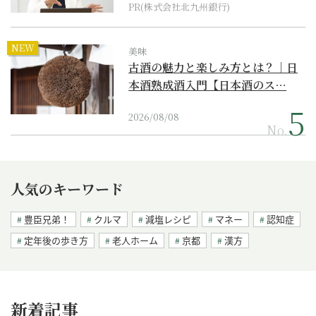
PR(株式会社北九州銀行)
NEW
美味
古酒の魅力と楽しみ方とは？｜日
本酒熟成酒入門【日本酒のス…
2026/08/08
No.
人気のキーワード
豊臣兄弟！
クルマ
減塩レシピ
マネー
認知症
定年後の歩き方
老人ホーム
京都
漢方
新着記事