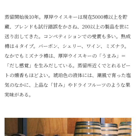
蒸留開始後10年。厚岸ウイスキーは現在5000樽以上を貯
蔵、ブレンドも試行錯誤をかさね、200以上の製品を世に
送り出してきた。コンペティションでの受賞も多い。熟成
樽は４タイプ。バーボン、シェリー、ワイン、ミズナラ。
なかでもミズナラ樽は、厚岸ウイスキーの「うまみ」＝
「だし感覚」を生みだしている。蒸留所近くでとれるピー
トの燻香もほどよい。琥珀色の液体には、潮風で育った塩
気のなかに、上品な「甘み」やドライフルーツのような果
実味がある。