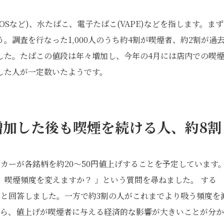
Sなど)、水たばこ、電子たばこ(VAPE)などを指します。まず
調査を行なった1,000人のうち約4割が喫煙者、約2割が過
した。たばこの値段は年々増加し、今年の4月には店内での喫
した人が一定数いたようです。
増加した後も喫煙を続ける人、約8
ーカーが各銘柄を約20〜50円値上げすることを予定しています
、喫煙頻度を変えますか？ 」という質問を尋ねました。 する
ると回答しました。一方で約3割の人がこれまでより吸う頻度を
から、値上げが喫煙者に与える経済的な影響が大きいことが分