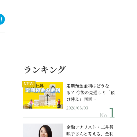
ランキング
NEW
定期預金金利はどうな
る？ 今後の見通しと「預
け替え」判断…
2026/08/03
No.
金融アナリスト・三井智
映子さんと考える、金利