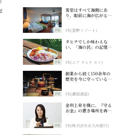
り
客室はすべて海側にあ
ば
り、眼前に海が広がる
『西表島ホテル by 星野
リゾート』
PR
PR(星野リゾート)
タヒチでしか味わえな
い、「海の民」の記憶へ
とつながる旅
PR
PR(エア タヒチ ヌイ)
創業から続く150余年の
歴史を今に守っている濵
田酒造
PR
PR(濵田酒造)
金利上昇を機に、『守る
お金』の置き場所を再検
討
PR
PR(株式会社北九州銀行)