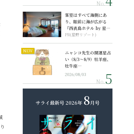
No.
客室はすべて海側にあ
り、眼前に海が広がる
去
『西表島ホテル by 星野
煙
リゾート』
PR(星野リゾート)
NEW
ニャンコ先生の開運星占
い（8/3～8/9）牡羊座、
牡牛座…
割
2026/08/03
No.
8
。
サライ最新号
2026年
月号
減
かり