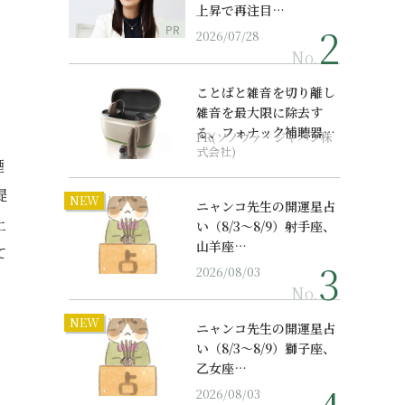
上昇で再注目…
PR
2026/07/28
No.
ことばと雑音を切り離し
雑音を最大限に除去す
る、フォナック補聴器の
PR(ソノヴァ・ジャパン株
最上位モデル
式会社)
煙
提
NEW
ニャンコ先生の開運星占
上
い（8/3～8/9）射手座、
山羊座…
て
2026/08/03
No.
NEW
ニャンコ先生の開運星占
い（8/3～8/9）獅子座、
乙女座…
2026/08/03