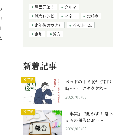
豊臣兄弟！
クルマ
の
減塩レシピ
マネー
認知症
が
定年後の歩き方
老人ホーム
月
京都
漢方
え
新着記事
NEW
ベッドの中で眠れず朝３
時……｜クタクタな…
2026/08/07
NEW
「事実」で動かす！ 部下
からの報告におけ…
2026/08/07