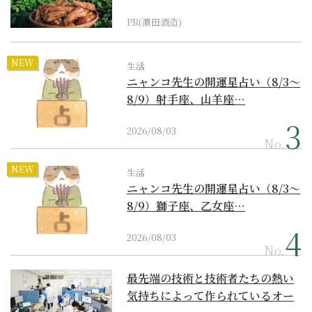
PR(濵田酒造)
NEW
生活
ニャンコ先生の開運星占い（8/3～
8/9）射手座、山羊座…
2026/08/03
No.
NEW
生活
ニャンコ先生の開運星占い（8/3～
8/9）獅子座、乙女座…
2026/08/03
No.
最先端の技術と技術者たちの熱い
気持ちによって作られているオー