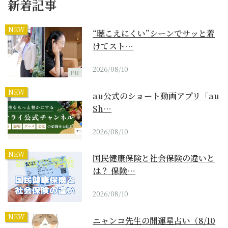
新着記事
NEW
“聴こえにくい”シーンでサッと着
けてスト…
2026/08/10
PR
NEW
au公式のショート動画アプリ「au
Sh…
2026/08/10
NEW
国民健康保険と社会保険の違いと
は？ 保険…
2026/08/10
NEW
ニャンコ先生の開運星占い（8/10