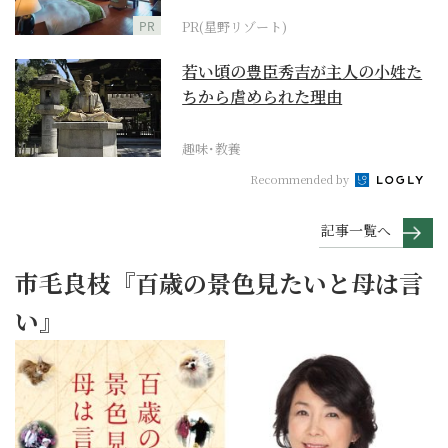
PR
PR(星野リゾート)
若い頃の豊臣秀吉が主人の小姓た
ちから虐められた理由
趣味･教養
Recommended by
記事一覧へ
市毛良枝『百歳の景色見たいと母は言
い』