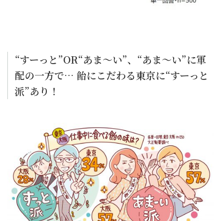
“すーっと”OR“あま～い”、“あま～い”に軍
配の一方で… 飴にこだわる東京に“すーっと
派”あり！