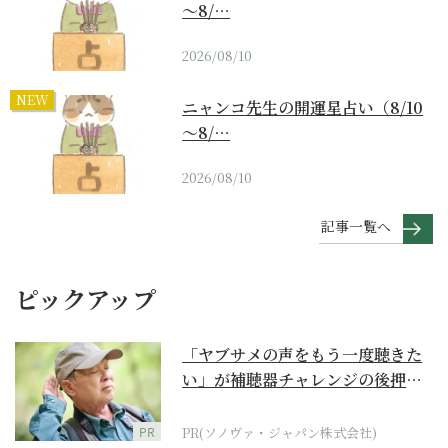
～8/…
2026/08/10
NEW
ニャンコ先生の開運星占い（8/10
～8/…
2026/08/10
記事一覧へ
ピックアップ
「ヤブサメの声をもう一度聴きた
い」が補聴器チャレンジの後押し
に
PR
PR(ソノヴァ・ジャパン株式会社)