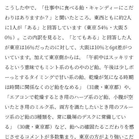
こうした中で、「仕事中に食べる飴・キャンディーにこだ
わりはありますか？」と聞いたところ、東西ともに約2人
に1人が「ある」と回答しています（東京 54％・大阪 5
0％）。この内訳を見ると、「とてもある」と回答した人
が東京は16％だったのに対して、大阪は10％と6pt差がつ
いています。加えて東京側からは、「午前中はスッキリす
るという意味でもミント系のものやのど飴、午後は少しボ
ーっとするタイミングで甘い系の飴、乾燥が気になる時期
は時間に関係なくのど飴をなめる」（31歳・東京都）や、
「エアコンで乾燥するとき用のハーブ系のど飴、小腹が空
いたとき用のミルク系、両方を満たしたいとき用のフルー
ツ系のど飴の3種類を、常に職場のデスクに常備してい
る」（30歳・東京都）など、飴への確固たるこだわりを感
じさせるコメントが多数集まり、東京の方がより強いこだ