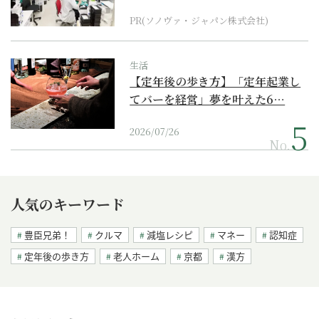
ダーメイド補聴器
PR(ソノヴァ・ジャパン株式会社)
生活
【定年後の歩き方】「定年起業し
てバーを経営」夢を叶えた6…
2026/07/26
No.
人気のキーワード
豊臣兄弟！
クルマ
減塩レシピ
マネー
認知症
定年後の歩き方
老人ホーム
京都
漢方