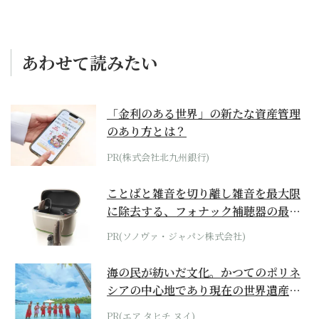
あわせて読みたい
「金利のある世界」の新たな資産管理
のあり方とは？
PR(株式会社北九州銀行)
ことばと雑音を切り離し雑音を最大限
に除去する、フォナック補聴器の最上
位モデル
PR(ソノヴァ・ジャパン株式会社)
海の民が紡いだ文化。かつてのポリネ
シアの中心地であり現在の世界遺産か
らみえてくる...
PR(エア タヒチ ヌイ)