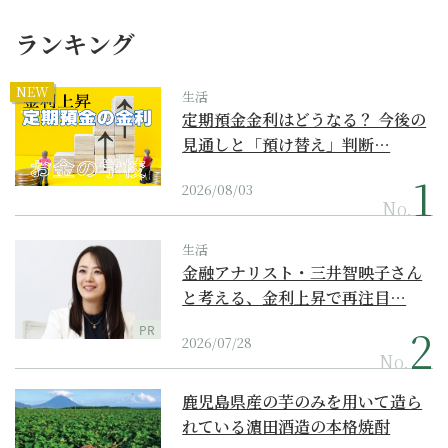
ランキング
NEW
生活
定期預金金利はどうなる？ 今後の
見通しと「預け替え」判断…
2026/08/03
No.
生活
金融アナリスト・三井智映子さん
と考える、金利上昇で再注目…
PR
2026/07/28
No.
鹿児島県産の芋のみを用いて造ら
れている濵田酒造の本格焼酎