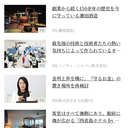
創業から続く150余年の歴史を今
に守っている濵田酒造
PR
PR(濵田酒造)
最先端の技術と技術者たちの熱い
気持ちによって作られているオー
ダーメイド補聴器
PR
PR(ソノヴァ・ジャパン株式会社)
金利上昇を機に、『守るお金』の
置き場所を再検討
PR
PR(株式会社北九州銀行)
客室はすべて海側にあり、眼前に
海が広がる『西表島ホテル by 星
野リゾート』