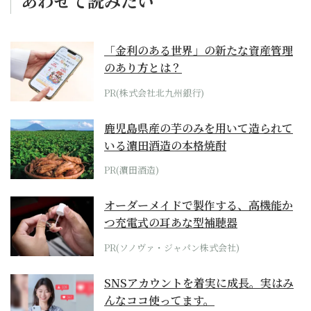
あわせて読みたい
「金利のある世界」の新たな資産管理
のあり方とは？
PR(株式会社北九州銀行)
鹿児島県産の芋のみを用いて造られて
いる濵田酒造の本格焼酎
PR(濵田酒造)
オーダーメイドで製作する、高機能か
つ充電式の耳あな型補聴器
PR(ソノヴァ・ジャパン株式会社)
SNSアカウントを着実に成長。実はみ
んなココ使ってます。