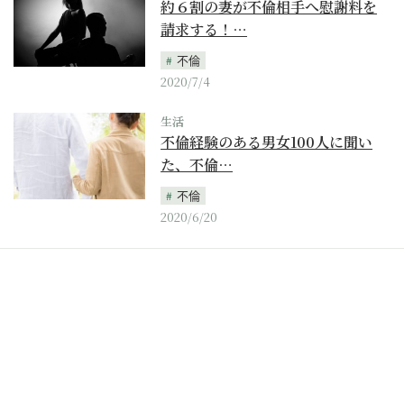
約６割の妻が不倫相手へ慰謝料を
請求する！…
不倫
2020/7/4
生活
不倫経験のある男女100人に聞い
た、不倫…
不倫
2020/6/20