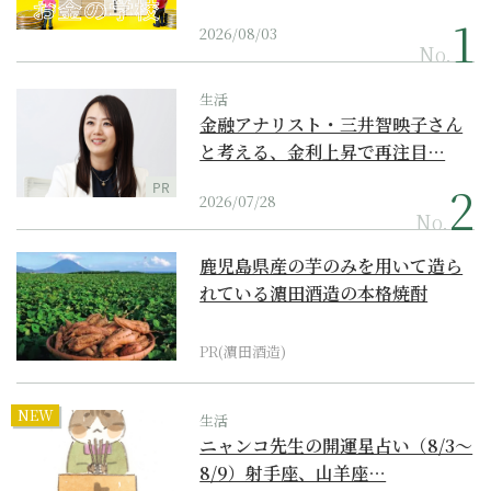
2026/08/03
No.
生活
金融アナリスト・三井智映子さん
と考える、金利上昇で再注目…
PR
2026/07/28
No.
鹿児島県産の芋のみを用いて造ら
れている濵田酒造の本格焼酎
PR(濵田酒造)
NEW
生活
ニャンコ先生の開運星占い（8/3～
8/9）射手座、山羊座…