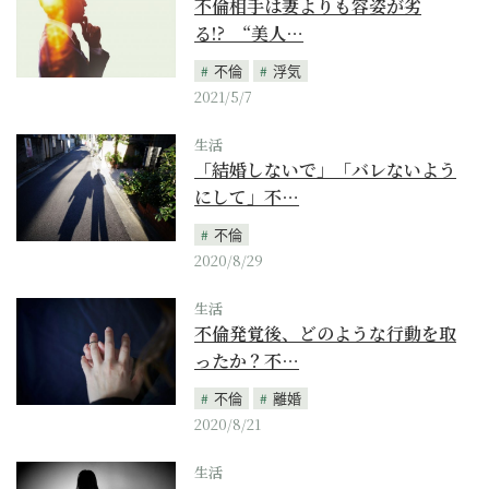
不倫相手は妻よりも容姿が劣
る!? “美人…
不倫
浮気
2021/5/7
生活
「結婚しないで」「バレないよう
にして」不…
不倫
2020/8/29
生活
不倫発覚後、どのような行動を取
ったか？不…
不倫
離婚
2020/8/21
生活