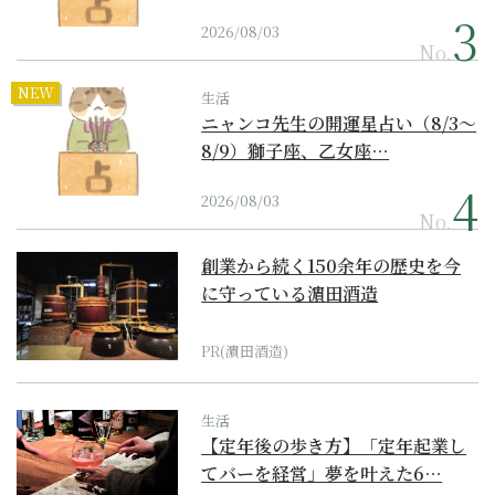
2026/08/03
No.
NEW
生活
ニャンコ先生の開運星占い（8/3～
8/9）獅子座、乙女座…
2026/08/03
No.
創業から続く150余年の歴史を今
に守っている濵田酒造
PR(濵田酒造)
生活
【定年後の歩き方】「定年起業し
てバーを経営」夢を叶えた6…