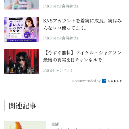
PR(Dreaw合同会社)
SNSアカウントを着実に成長。実はみ
んなココ使ってます。
PR(Dreaw合同会社)
【今すぐ無料】マイケル・ジャクソン
最後の真実をRチャンネルで
PR(Rチャンネル)
Recommended by
関連記事
生活