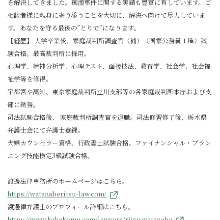
を解決してきました。痴漢事件に関する実績も豊富に有しています。ご
相談者様に親身に寄り添うことを大切に、解決へ向けて尽力していま
す。あなたを守る最後の”とりで”になります。
【経歴】 大学卒業後、家庭裁判所調査官（補）（国家公務員Ⅰ種）試
験合格。最高裁判所に採用。
心理学、精神分析学、心理テスト、面接技法、教育学、社会学、社会福
祉学等を修得。
宇都宮や高知、東京家庭裁判所立川支部等の各家庭裁判所本庁および支
部に勤務。
司法試験合格後、 家庭裁判所調査官を退職。司法修習修了後、栃木県
弁護士会にて弁護士登録。
夫婦カウンセラー資格、行政書士試験合格、ファイナンシャル・プラン
ニング技能検定3級試験合格。
渡邊法律事務所のホームページはこちら。
https://watanaberitsu-law.com/
渡邊律弁護士のプロフィール詳細はこちら。
https://www.kakekomu.com/lawyers/ritsu.watanabe