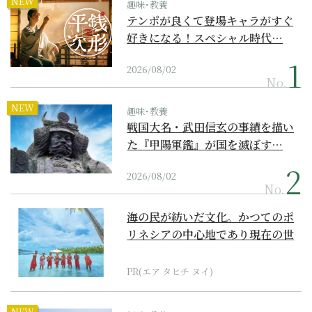
NEW
趣味･教養
テンポが良くて登場キャラがすぐ
好きになる！スペシャル時代…
2026/08/02
No.
NEW
趣味･教養
戦国大名・武田信玄の事績を描い
た『甲陽軍鑑』が国を滅ぼす…
2026/08/02
No.
海の民が紡いだ文化。かつてのポ
リネシアの中心地であり現在の世
界遺産からみえてくる...
PR(エア タヒチ ヌイ)
NEW