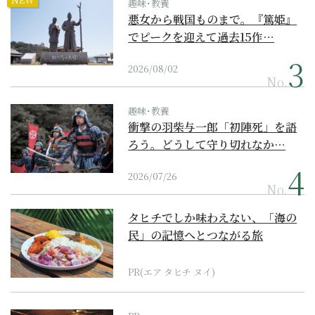
趣味･教養
悪女から戦国ものまで。『篤姫』
でピークを迎えて過去15作…
2026/08/02
No.
趣味･教養
衝撃の羽柴与一郎「初陣死」を語
ろう。どうして守り切れなか…
2026/07/26
No.
タヒチでしか味わえない、「海の
民」の記憶へとつながる旅
PR(エア タヒチ ヌイ)