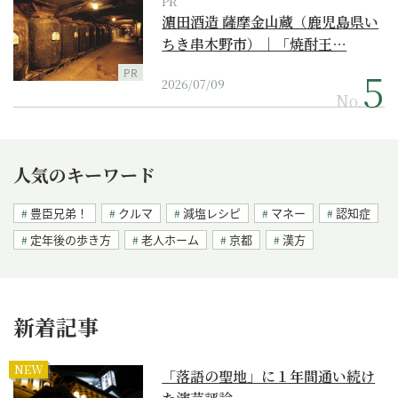
PR
濵田酒造 薩摩金山蔵（鹿児島県い
ちき串木野市）｜「焼酎王…
PR
2026/07/09
No.
人気のキーワード
豊臣兄弟！
クルマ
減塩レシピ
マネー
認知症
定年後の歩き方
老人ホーム
京都
漢方
新着記事
NEW
「落語の聖地」に１年間通い続け