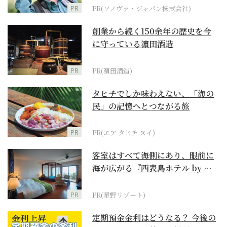
PR
PR(ソノヴァ・ジャパン株式会社)
創業から続く150余年の歴史を今
に守っている濵田酒造
PR
PR(濵田酒造)
タヒチでしか味わえない、「海の
民」の記憶へとつながる旅
PR
PR(エア タヒチ ヌイ)
客室はすべて海側にあり、眼前に
海が広がる『西表島ホテル by 星
野リゾート』
PR
PR(星野リゾート)
定期預金金利はどうなる？ 今後の