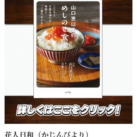
花人日和（かじんびより）