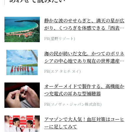
静かな波のせせらぎと、満天の星が広
がり、くつろぎを体感できる『西表島
ホテル by...
PR(星野リゾート)
海の民が紡いだ文化。かつてのポリネ
シアの中心地であり現在の世界遺産か
らみえてくる...
PR(エア タヒチ ヌイ)
オーダーメイドで製作する、高機能か
つ充電式の耳あな型補聴器
PR(ソノヴァ・ジャパン株式会社)
アマゾンで大人気！血圧対策はコーヒ
ーに足してみて