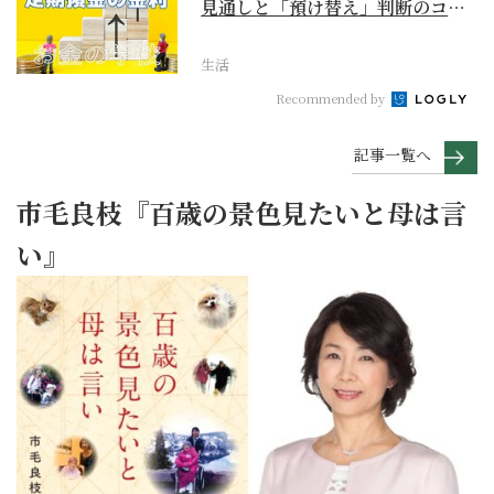
見通しと「預け替え」判断のコツ
【お金の学校】
生活
Recommended by
記事一覧へ
市毛良枝『百歳の景色見たいと母は言
い』