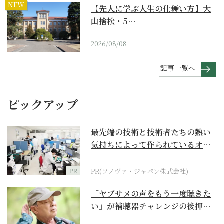
NEW
【先人に学ぶ人生の仕舞い方】大
山捨松・5…
2026/08/08
記事一覧へ
ピックアップ
最先端の技術と技術者たちの熱い
気持ちによって作られているオー
ダーメイド補聴器
PR
PR(ソノヴァ・ジャパン株式会社)
「ヤブサメの声をもう一度聴きた
い」が補聴器チャレンジの後押し
に