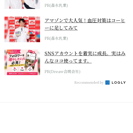
PR(森永乳業)
アマゾンで大人気！血圧対策はコーヒ
ーに足してみて
PR(森永乳業)
SNSアカウントを着実に成長。実はみ
んなココ使ってます。
PR(Dreaw合同会社)
Recommended by