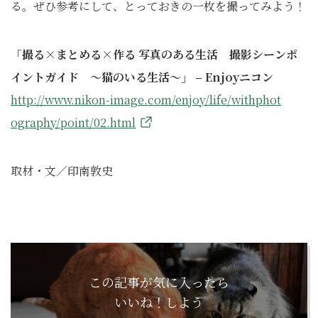
る。ぜひ参考にして、とっておきの一枚を撮ってみよう！
「撮る×まとめる×作る 写真のある生活 撮影シーンポ
イントガイド ～猫のいる生活～」 – Enjoyニコン
http://www.nikon-image.com/enjoy/life/withphot
ography/point/02.html
取材・文／印南敦史
この記事が気に入ったら
いいね！しよう