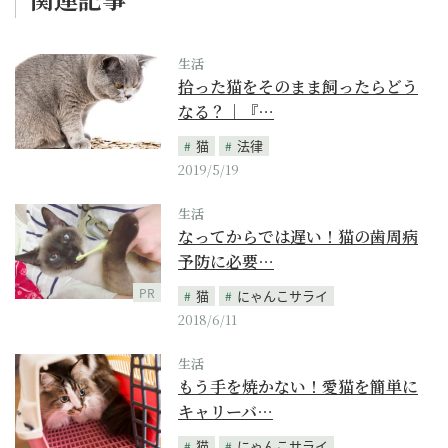
生活
拾った猫をそのまま飼ったらどう
なる？｜『…
猫
法律
2019/5/19
生活
なってからでは遅い！猫の歯周病
予防に必要…
PR
猫
にゃんこサライ
2018/6/11
生活
もう手を焼かない！愛猫を簡単に
キャリーバ…
猫
にゃんこサライ