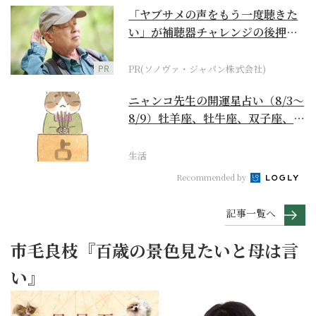
「ヤブサメの声をもう一度聴きた
い」が補聴器チャレンジの後押し
に
PR
PR(ソノヴァ・ジャパン株式会社)
ニャンコ先生の開運星占い（8/3～
8/9）牡羊座、牡牛座、双子座、蟹
座編
生活
Recommended by
記事一覧へ
市毛良枝『百歳の景色見たいと母は言
い』