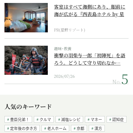
客室はすべて海側にあり、眼前に
海が広がる『西表島ホテル by 星
野リゾート』
PR(星野リゾート)
趣味･教養
衝撃の羽柴与一郎「初陣死」を語
ろう。どうして守り切れなか…
2026/07/26
No.
人気のキーワード
豊臣兄弟！
クルマ
減塩レシピ
マネー
認知症
定年後の歩き方
老人ホーム
京都
漢方