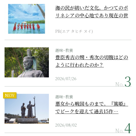
海の民が紡いだ文化。かつてのポ
リネシアの中心地であり現在の世
界遺産からみえてくる...
PR(エア タヒチ ヌイ)
趣味･教養
豊臣秀吉の甥・秀次の切腹はどの
ように行われたのか？
2026/07/26
No.
NEW
趣味･教養
悪女から戦国ものまで。『篤姫』
でピークを迎えて過去15作…
2026/08/02
No.