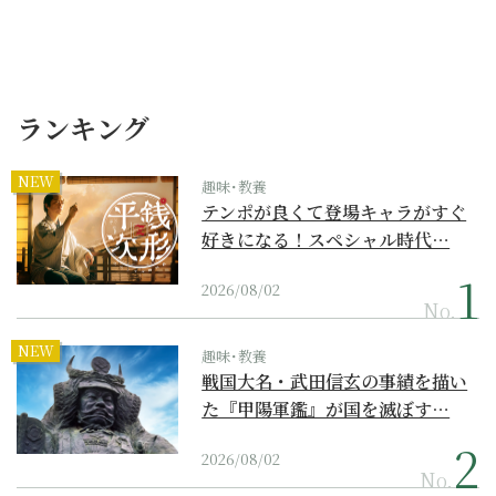
ランキング
NEW
趣味･教養
テンポが良くて登場キャラがすぐ
好きになる！スペシャル時代…
2026/08/02
No.
NEW
趣味･教養
戦国大名・武田信玄の事績を描い
た『甲陽軍鑑』が国を滅ぼす…
2026/08/02
No.