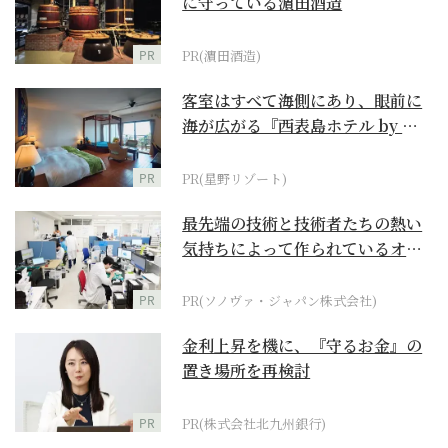
に守っている濵田酒造
PR
PR(濵田酒造)
客室はすべて海側にあり、眼前に
海が広がる『西表島ホテル by 星
野リゾート』
PR
PR(星野リゾート)
最先端の技術と技術者たちの熱い
気持ちによって作られているオー
ダーメイド補聴器
PR
PR(ソノヴァ・ジャパン株式会社)
金利上昇を機に、『守るお金』の
置き場所を再検討
PR
PR(株式会社北九州銀行)