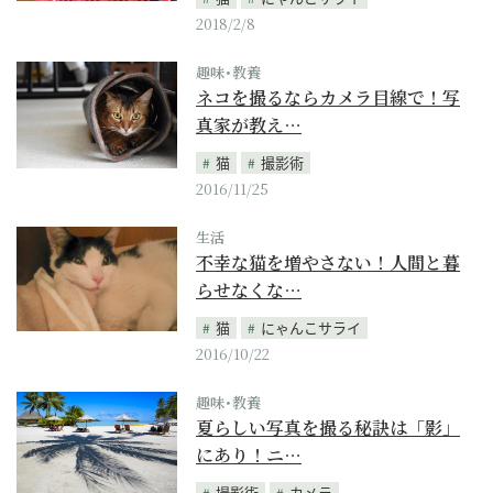
2018/2/8
趣味･教養
ネコを撮るならカメラ目線で！写
真家が教え…
猫
撮影術
2016/11/25
生活
不幸な猫を増やさない！人間と暮
らせなくな…
猫
にゃんこサライ
2016/10/22
趣味･教養
夏らしい写真を撮る秘訣は「影」
にあり！ニ…
撮影術
カメラ