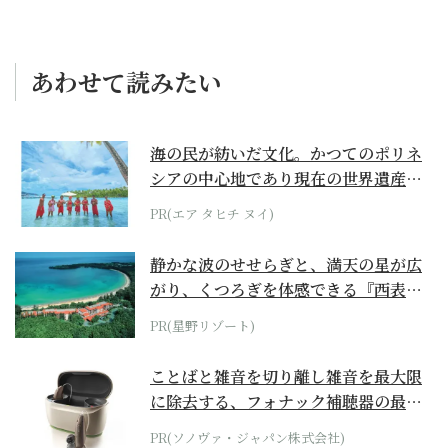
あわせて読みたい
海の民が紡いだ文化。かつてのポリネ
シアの中心地であり現在の世界遺産か
らみえてくる...
PR(エア タヒチ ヌイ)
静かな波のせせらぎと、満天の星が広
がり、くつろぎを体感できる『西表島
ホテル by...
PR(星野リゾート)
ことばと雑音を切り離し雑音を最大限
に除去する、フォナック補聴器の最上
位モデル
PR(ソノヴァ・ジャパン株式会社)