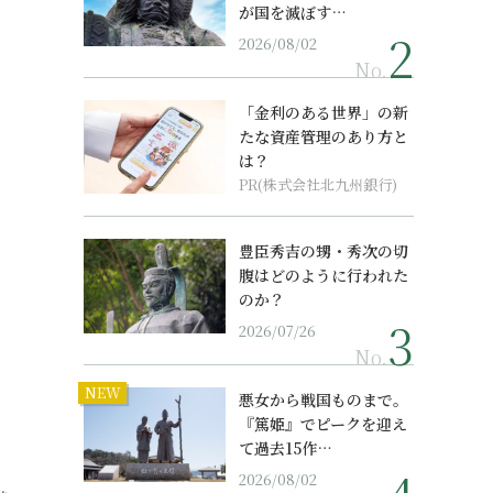
が国を滅ぼす…
2026/08/02
No.
「金利のある世界」の新
たな資産管理のあり方と
は？
PR(株式会社北九州銀行)
豊臣秀吉の甥・秀次の切
腹はどのように行われた
のか？
2026/07/26
No.
NEW
悪女から戦国ものまで。
『篤姫』でピークを迎え
て過去15作…
2026/08/02