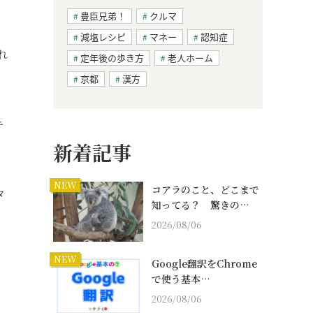
豊臣兄弟！
クルマ
減塩レシピ
マネー
認知症
れ
定年後の歩き方
老人ホーム
京都
漢方
キ
。
新着記事
NEW
コアラのこと、どこまで
タ
知ってる？ 驚きの…
2026/08/06
NEW
」
Google翻訳をChrome
で使う基本…
2026/08/06