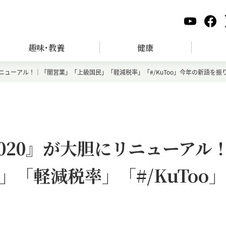
趣味･教養
健康
リニューアル！｜「闇営業」「上級国民」「軽減税率」「#/KuToo」今年の新語を振
020』が大胆にリニューアル
「軽減税率」「#/KuToo」