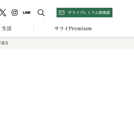
サライプレミアム倶楽部
生活
サライPremium
り返る
！