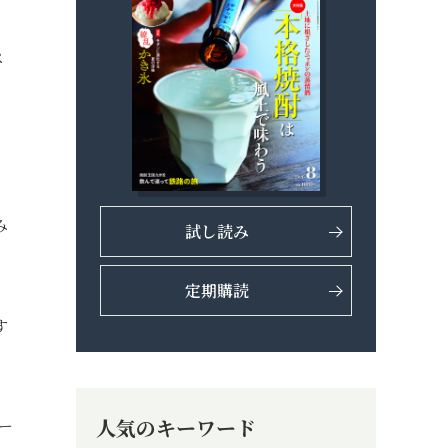
ペ
み
試し読み
定期購読
す
人気のキーワード
ー