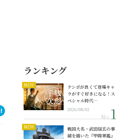
ランキング
NEW
テンポが良くて登場キャ
ラがすぐ好きになる！ス
ペシャル時代…
2026/08/02
No.
NEW
戦国大名・武田信玄の事
績を描いた『甲陽軍鑑』