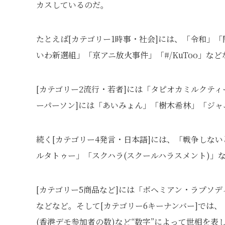
カスしているのだ。
たとえば[カテゴリー1時事・社会]には、「令和」
いわ新選組」「京アニ放火事件」「#/KuToo」な
[カテゴリー2流行・若者]には「タピオカミルクティ
ーパーソン]には「あいみょん」「樹木希林」「ジ
続く[カテゴリー4発言・日本語]には、「戦争しな
ルタトゥー」「スクハラ(スクールハラスメント)」
[カテゴリー5商品など]には「ボヘミアン・ラプソ
などなど。そして[カテゴリー6キーナンバー]では、「
(香港デモ参加者の数)など“数字”によって世相を表