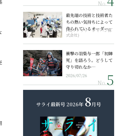
基
No.
最先端の技術と技術者た
ちの熱い気持ちによって
作られているオーダーメ
PR(ソノヴァ・ジャパン株
な
イド補聴器
式会社)
衝撃の羽柴与一郎「初陣
死」を語ろう。どうして
売
守り切れなか…
2026/07/26
No.
8
サライ最新号
2026年
月号
用