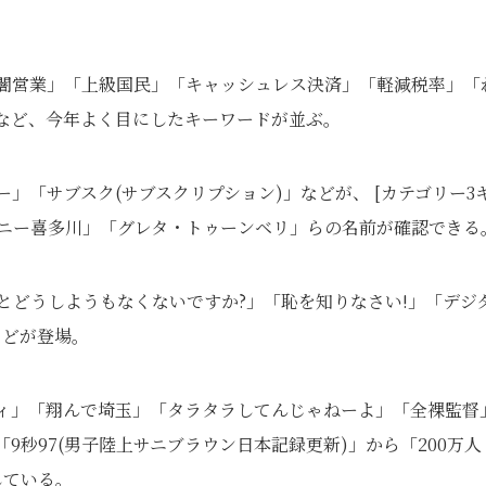
「闇営業」「上級国民」「キャッシュレス決済」「軽減税率」「
どなど、今年よく目にしたキーワードが並ぶ。
ー」「サブスク(サブスクリプション)」などが、 [カテゴリー3
ャニー喜多川」「グレタ・トゥーンベリ」らの名前が確認できる
いとどうしようもなくないですか?」「恥を知りなさい!」「デジ
などが登場。
ディ」「翔んで埼玉」「タラタラしてんじゃねーよ」「全裸監督
9秒97(男子陸上サニブラウン日本記録更新)」から「200万人
している。