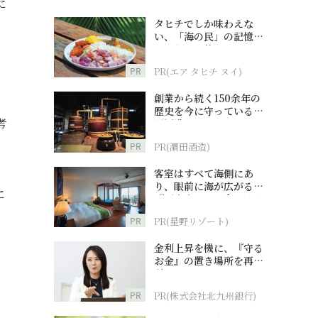
に
タヒチでしか味わえな
い、「海の民」の記憶へ
とつながる旅
PR
PR(エア タヒチ ヌイ)
創業から続く150余年の
歴史を今に守っている濵
考
田酒造
PR
PR(濵田酒造)
客室はすべて海側にあ
り、眼前に海が広がる
に
『西表島ホテル by 星野
リゾート』
PR
PR(星野リゾート)
金利上昇を機に、『守る
お金』の置き場所を再検
討
PR
PR(株式会社北九州銀行)