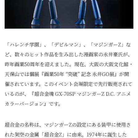
「ハレンチ学園」、「デビルマン」、「マジンガーZ」な
ど、数々のヒット作品を生み出した漫画家の永井豪氏が、
昨年画業50周年を迎えました。現在、大阪の大阪文化館・
天保山では個展『画業50年 “突破” 記念 永井GO展』が開
催されています。このイベント会場限定で先行販売されて
いるのが、『超合金魂 GX-70SP マジンガーZ D.C. アニメ
カラーバージョン』です。
超合金の名称は、マジンガーZの設定にある装甲に使用さ
れた架空の金属「超合金Z」に由来。1974年に誕生した