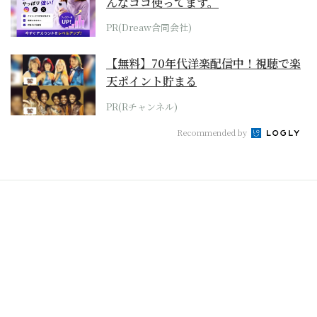
んなココ使ってます。
PR(Dreaw合同会社)
【無料】70年代洋楽配信中！視聴で楽
天ポイント貯まる
PR(Rチャンネル)
Recommended by