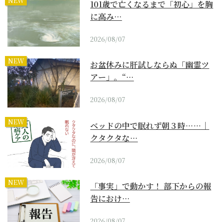
NEW
101歳で亡くなるまで「初心」を胸
に高み…
2026/08/07
NEW
お盆休みに肝試しならぬ「幽霊ツ
アー」。“…
2026/08/07
NEW
ベッドの中で眠れず朝３時……｜
クタクタな…
2026/08/07
NEW
「事実」で動かす！ 部下からの報
告におけ…
2026/08/07