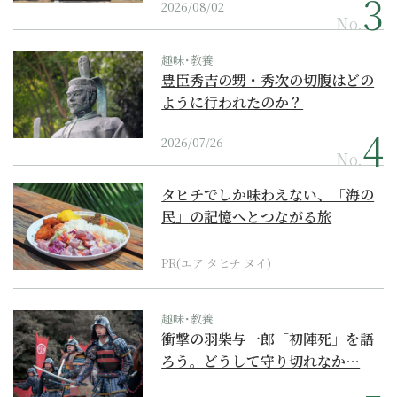
2026/08/02
No.
趣味･教養
豊臣秀吉の甥・秀次の切腹はどの
ように行われたのか？
2026/07/26
No.
タヒチでしか味わえない、「海の
民」の記憶へとつながる旅
PR(エア タヒチ ヌイ)
趣味･教養
衝撃の羽柴与一郎「初陣死」を語
ろう。どうして守り切れなか…