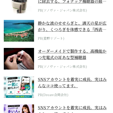
に除去する、フォナック補聴器の最上
位モデル
PR(ソノヴァ・ジャパン株式会社)
静かな波のせせらぎと、満天の星が広
がり、くつろぎを体感できる『西表島
ホテル by...
PR(星野リゾート)
オーダーメイドで製作する、高機能か
つ充電式の耳あな型補聴器
PR(ソノヴァ・ジャパン株式会社)
SNSアカウントを着実に成長。実はみ
んなココ使ってます。
PR(Dreaw合同会社)
SNSアカウントを着実に成長。実はみ