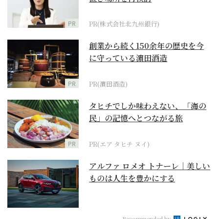
PR
PR(株式会社北九州銀行)
創業から続く150余年の歴史を今
に守っている濵田酒造
PR
PR(濵田酒造)
タヒチでしか味わえない、「海の
民」の記憶へとつながる旅
PR
PR(エア タヒチ ヌイ)
アルファ ロメオ トナーレ｜美しい
ものは人生を豊かにする
Recommended by