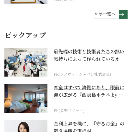
記事一覧へ
ピックアップ
最先端の技術と技術者たちの熱い
気持ちによって作られているオー
ダーメイド補聴器
PR
PR(ソノヴァ・ジャパン株式会社)
客室はすべて海側にあり、眼前に
海が広がる『西表島ホテル by 星
野リゾート』
PR
PR(星野リゾート)
金利上昇を機に、『守るお金』の
置き場所を再検討