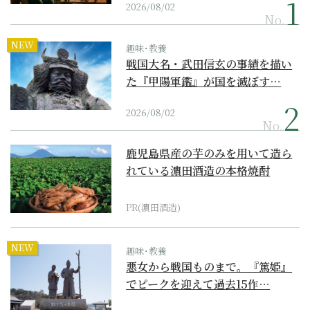
2026/08/02
No.
NEW
趣味･教養
戦国大名・武田信玄の事績を描い
た『甲陽軍鑑』が国を滅ぼす…
2026/08/02
No.
鹿児島県産の芋のみを用いて造ら
れている濵田酒造の本格焼酎
PR(濵田酒造)
NEW
趣味･教養
悪女から戦国ものまで。『篤姫』
でピークを迎えて過去15作…