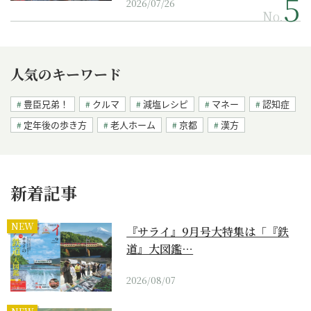
2026/07/26
No.
人気のキーワード
豊臣兄弟！
クルマ
減塩レシピ
マネー
認知症
定年後の歩き方
老人ホーム
京都
漢方
新着記事
NEW
『サライ』9月号大特集は「『鉄
道』大図鑑…
2026/08/07