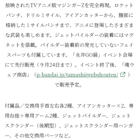
放映されたTVアニメ版マジンガーZを完全再現。ロケット
パンチ、ドリルミサイル、アイアンカッターから、腹部に
格納したミサイルパンチまで、アニメに登場したさまざま
な武装も楽しめます。ジェットパイルダーの装着にはマグ
ネットを搭載。パイルダー装着前の発光していないフェイ
スパーツも付属しています。「永井GO展」イベント会場
にて先行販売（９月24日まで）。イベント終了後、「魂ウ
ェブ商店」（
p-bandai.jp/tamashiiwebshouten/
）
で販売予定。
付属品／交換用手首左右各2種、アイアンカッター×2、専
用台座＋専用アーム2種、ジェットパイルダー、ジェット
スクランダー（後期型）、ジェットスクランダー用ハンガ
ー、その他交換用パーツなど。