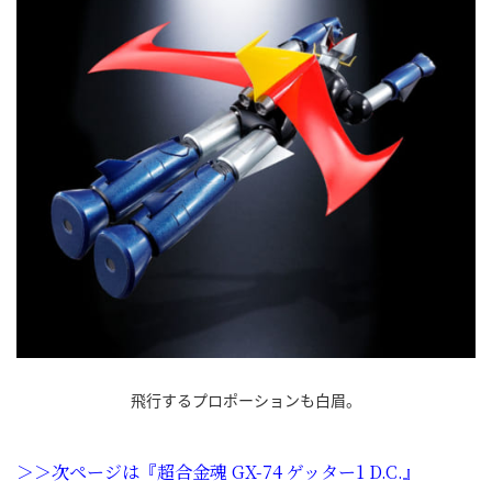
飛行するプロポーションも白眉。
＞＞次ページは『超合金魂 GX-74 ゲッター1 D.C.』