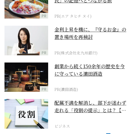
民」の記憶へとつながる旅
PR
PR(エア タヒチ ヌイ)
金利上昇を機に、『守るお金』の
置き場所を再検討
PR
PR(株式会社北九州銀行)
創業から続く150余年の歴史を今
に守っている濵田酒造
PR
PR(濵田酒造)
配属不満を解消し、部下が迷わず
走れる「役割の提示」とは？【ビ
ジネスの極意】
ビジネス