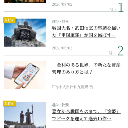
2026/08/02
No.
NEW
趣味･教養
戦国大名・武田信玄の事績を描い
た『甲陽軍鑑』が国を滅ぼす…
2026/08/02
No.
「金利のある世界」の新たな資産
管理のあり方とは？
PR(株式会社北九州銀行)
NEW
趣味･教養
悪女から戦国ものまで。『篤姫』
でピークを迎えて過去15作…