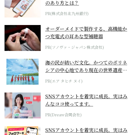
のあり方とは？
PR(株式会社北九州銀行)
オーダーメイドで製作する、高機能か
つ充電式の耳あな型補聴器
PR(ソノヴァ・ジャパン株式会社)
海の民が紡いだ文化。かつてのポリネ
シアの中心地であり現在の世界遺産か
らみえてくる...
PR(エア タヒチ ヌイ)
SNSアカウントを着実に成長。実はみ
んなココ使ってます。
PR(Dreaw合同会社)
SNSアカウントを着実に成長。実はみ