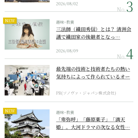
2026/08/02
No.
NEW
趣味･教養
三法師（織田秀信）とは？ 清洲会
議で織田家の後継者となっ…
2026/08/09
No.
最先端の技術と技術者たちの熱い
気持ちによって作られているオー
ダーメイド補聴器
PR(ソノヴァ・ジャパン株式会社)
NEW
趣味･教養
「卑弥呼」「藤原薬子」「満天
姫」。大河ドラマの次なる女性…