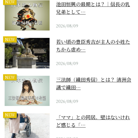
NEW
池田恒興の最期とは？｜信長の乳
兄弟として…
2026/08/09
NEW
若い頃の豊臣秀吉が主人の小姓た
ちから虐め…
2026/08/09
NEW
三法師（織田秀信）とは？ 清洲会
議で織田…
2026/08/09
NEW
「ママ」との同居。壁はないけれ
ど感じる「…