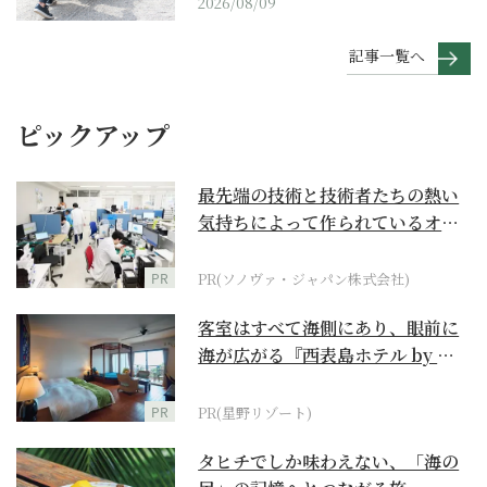
2026/08/09
記事一覧へ
ピックアップ
最先端の技術と技術者たちの熱い
気持ちによって作られているオー
ダーメイド補聴器
PR
PR(ソノヴァ・ジャパン株式会社)
客室はすべて海側にあり、眼前に
海が広がる『西表島ホテル by 星
野リゾート』
PR
PR(星野リゾート)
タヒチでしか味わえない、「海の