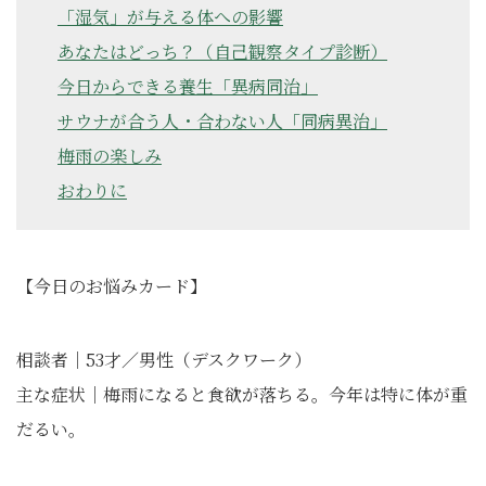
「湿気」が与える体への影響
あなたはどっち？（自己観察タイプ診断）
今日からできる養生「異病同治」
サウナが合う人・合わない人「同病異治」
梅雨の楽しみ
おわりに
【今日のお悩みカード】
相談者｜53才／男性（デスクワーク）
主な症状｜梅雨になると食欲が落ちる。今年は特に体が重
だるい。