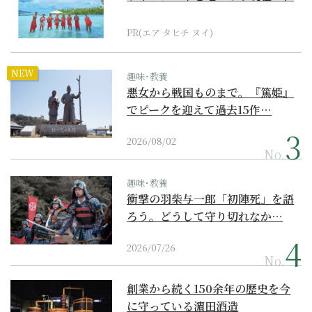
界遺産からみえてくる...
PR(エア タヒチ ヌイ)
NEW
趣味･教養
悪女から戦国ものまで。『篤姫』
でピークを迎えて過去15作…
2026/08/02
No.
趣味･教養
衝撃の羽柴与一郎「初陣死」を語
ろう。どうして守り切れなか…
2026/07/26
No.
創業から続く150余年の歴史を今
に守っている濵田酒造