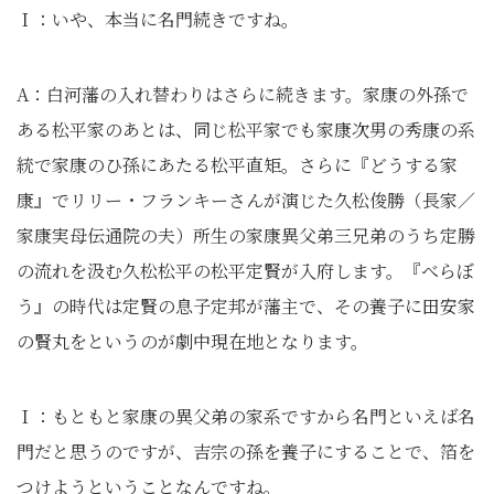
Ｉ：いや、本当に名門続きですね。
A：白河藩の入れ替わりはさらに続きます。家康の外孫で
ある松平家のあとは、同じ松平家でも家康次男の秀康の系
統で家康のひ孫にあたる松平直矩。さらに『どうする家
康』でリリー・フランキーさんが演じた久松俊勝（長家／
家康実母伝通院の夫）所生の家康異父弟三兄弟のうち定勝
の流れを汲む久松松平の松平定賢が入府します。『べらぼ
う』の時代は定賢の息子定邦が藩主で、その養子に田安家
の賢丸をというのが劇中現在地となります。
Ｉ：もともと家康の異父弟の家系ですから名門といえば名
門だと思うのですが、吉宗の孫を養子にすることで、箔を
つけようということなんですね。