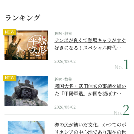
ランキング
NEW
趣味･教養
テンポが良くて登場キャラがすぐ
好きになる！スペシャル時代…
2026/08/02
No.
NEW
趣味･教養
戦国大名・武田信玄の事績を描い
た『甲陽軍鑑』が国を滅ぼす…
2026/08/02
No.
海の民が紡いだ文化。かつてのポ
リネシアの中心地であり現在の世