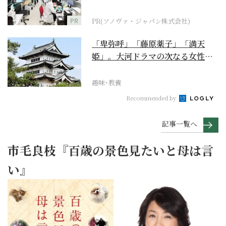
ダーメイド補聴器
PR
PR(ソノヴァ・ジャパン株式会社)
「卑弥呼」「藤原薬子」「満天
姫」。大河ドラマの次なる女性主
人公を勝手に考察【豊臣...
趣味･教養
Recommended by
記事一覧へ
市毛良枝『百歳の景色見たいと母は言
い』