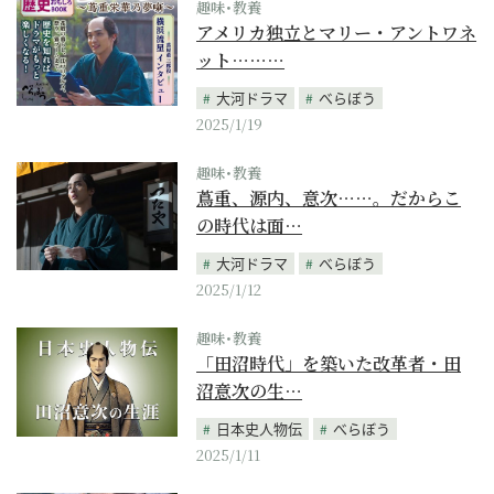
趣味･教養
アメリカ独立とマリー・アントワネ
ット………
大河ドラマ
べらぼう
2025/1/19
趣味･教養
蔦重、源内、意次……。だからこ
の時代は面…
大河ドラマ
べらぼう
2025/1/12
趣味･教養
「田沼時代」を築いた改革者・田
沼意次の生…
日本史人物伝
べらぼう
2025/1/11