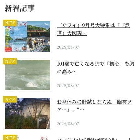
新着記事
NEW
『サライ』9月号大特集は「『鉄
道』大図鑑…
2026/08/07
NEW
101歳で亡くなるまで「初心」を胸
に高み…
2026/08/07
NEW
お盆休みに肝試しならぬ「幽霊ツ
アー」。“…
2026/08/07
NEW