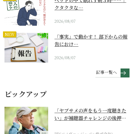
ベッドの中で眠れず朝３時……｜
クタクタな…
2026/08/07
NEW
「事実」で動かす！ 部下からの報
告におけ…
2026/08/07
記事一覧へ
ピックアップ
「ヤブサメの声をもう一度聴きた
い」が補聴器チャレンジの後押し
に
PR
PR(ソノヴァ・ジャパン株式会社)