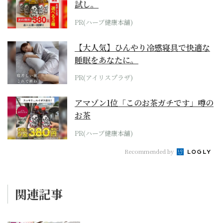
試し。
PR(ハーブ健康本舗)
【大人気】ひんやり冷感寝具で快適な
睡眠をあなたに。
PR(アイリスプラザ)
アマゾン1位「このお茶ガチです」噂の
お茶
PR(ハーブ健康本舗)
Recommended by
関連記事