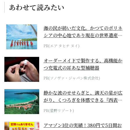
あわせて読みたい
海の民が紡いだ文化。かつてのポリネ
シアの中心地であり現在の世界遺産か
らみえてくる...
PR(エア タヒチ ヌイ)
オーダーメイドで製作する、高機能か
つ充電式の耳あな型補聴器
PR(ソノヴァ・ジャパン株式会社)
静かな波のせせらぎと、満天の星が広
がり、くつろぎを体感できる『西表島
ホテル by...
PR(星野リゾート)
アマゾン1位の実績！380円で5日間お