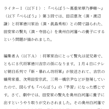
ライターＩ（以下Ｉ）：『べらぼう～蔦重栄華乃夢噺～』
（以下『べらぼう』）第３回では、田沼意次（演・渡辺
謙）と将軍徳川家治（演・眞島秀和）との間で語られた、
田安家の賢丸（演・寺田心）を奥州白河藩への養子にする
という問題が描かれました。
編集者Ａ（以下Ａ）：将軍家治にとって賢丸は従兄弟で、
ともに８代将軍徳川吉宗の孫になります。１月４日にテレ
ビ朝日系列で『新・暴れん坊将軍』が放送されて、吉宗の
嫡男家重、次男田安宗武、三男一橋宗尹などが登場してい
たので、図らずも『べらぼう』の「予習」になった感じで
す。さて、劇中では、田安家の賢丸を奥州白河藩に養子に
出すというやり取りが交わされました。その奥州白河藩で