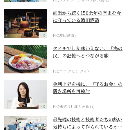
創業から続く150余年の歴史を今
に守っている濵田酒造
PR
PR(濵田酒造)
タヒチでしか味わえない、「海の
民」の記憶へとつながる旅
PR
PR(エア タヒチ ヌイ)
金利上昇を機に、『守るお金』の
置き場所を再検討
PR
PR(株式会社北九州銀行)
最先端の技術と技術者たちの熱い
気持ちによって作られているオー