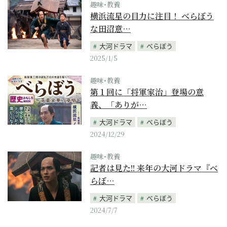
趣味･教養
横浜流星の目力に注目！ べらぼう
な田沼意…
大河ドラマ
べらぼう
2025/1/5
趣味･教養
第１回に「将軍家治」登場の意
義、「ありが…
大河ドラマ
べらぼう
2024/12/29
趣味･教養
記者は見た!! 来年の大河ドラマ『べ
らぼ…
大河ドラマ
べらぼう
2024/7/7