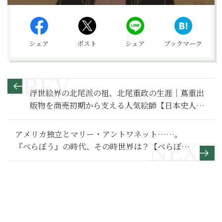
シェア
ポスト
シェア
ブックマーク
浮世絵界の北尾派の祖、北尾重政の生涯｜蔦重出
版物を商売初期から支える人気絵師【日本史人物
伝】
アメリカ独立とマリー・アントワネット……。
『べらぼう』の時代、その時世界は？【べらぼう
～蔦重栄華乃夢噺～ 満喫リポート】世界史と『べ
らぼう』編