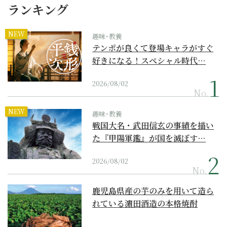
ランキング
NEW
趣味･教養
テンポが良くて登場キャラがすぐ
好きになる！スペシャル時代…
2026/08/02
No.
NEW
趣味･教養
戦国大名・武田信玄の事績を描い
た『甲陽軍鑑』が国を滅ぼす…
2026/08/02
No.
鹿児島県産の芋のみを用いて造ら
れている濵田酒造の本格焼酎