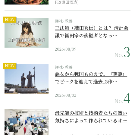
PR(濵田酒造)
NEW
趣味･教養
三法師（織田秀信）とは？ 清洲会
議で織田家の後継者となっ…
2026/08/09
No.
NEW
趣味･教養
悪女から戦国ものまで。『篤姫』
でピークを迎えて過去15作…
2026/08/02
No.
最先端の技術と技術者たちの熱い
気持ちによって作られているオー
ダーメイド補聴器