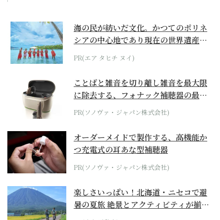
海の民が紡いだ文化。かつてのポリネ
シアの中心地であり現在の世界遺産か
らみえてくる...
PR(エア タヒチ ヌイ)
ことばと雑音を切り離し雑音を最大限
に除去する、フォナック補聴器の最上
位モデル
PR(ソノヴァ・ジャパン株式会社)
オーダーメイドで製作する、高機能か
つ充電式の耳あな型補聴器
PR(ソノヴァ・ジャパン株式会社)
楽しさいっぱい！北海道・ニセコで避
暑の夏旅 絶景とアクティビティが揃う
「ニセコ東...