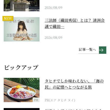
2026/08/09
NEW
三法師（織田秀信）とは？ 清洲会
議で織田…
2026/08/09
記事一覧へ
ピックアップ
タヒチでしか味わえない、「海の
民」の記憶へとつながる旅
PR
PR(エア タヒチ ヌイ)