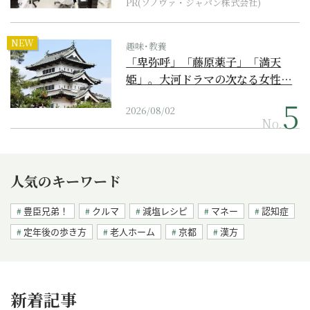
PR(ソノヴァ・ジャパン株式会社)
NEW
趣味･教養
「卑弥呼」「藤原薬子」「満天
姫」。大河ドラマの次なる女性…
2026/08/02
No.
人気のキーワード
豊臣兄弟！
クルマ
減塩レシピ
マネー
認知症
定年後の歩き方
老人ホーム
京都
漢方
新着記事