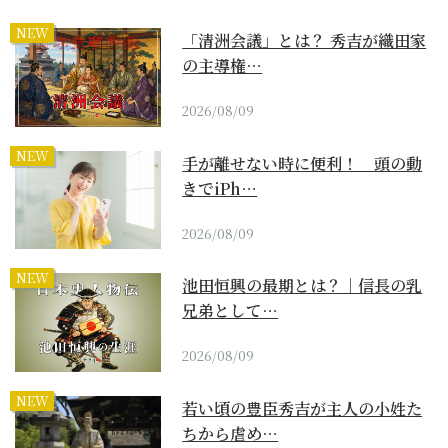
NEW
「清洲会議」とは？ 秀吉が織田家
の主導権…
2026/08/09
NEW
手が離せない時に便利！ 頭の動
きでiPh…
2026/08/09
NEW
池田恒興の最期とは？｜信長の乳
兄弟として…
2026/08/09
NEW
若い頃の豊臣秀吉が主人の小姓た
ちから虐め…