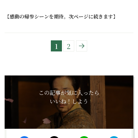
【
感動の帰参シーンを期待。次ページに続きます
】
1
2
この記事が気に入ったら
いいね！しよう