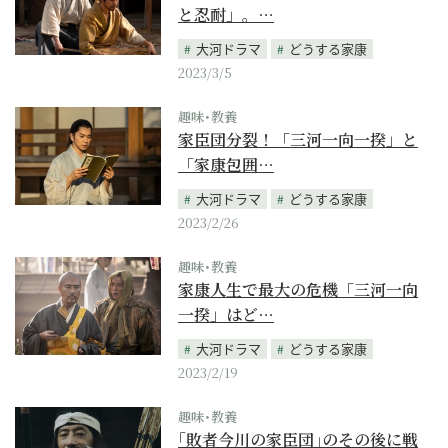
と忍耐」。…
大河ドラマ
どうする家康
2023/3/5
趣味･教養
家臣団分裂！「三河一向一揆」と
「家康包囲…
大河ドラマ
どうする家康
2023/2/26
趣味･教養
家康人生で最大の危機「三河一向
一揆」はど…
大河ドラマ
どうする家康
2023/2/19
趣味･教養
｢敗者今川の家臣団｣のその後に戦