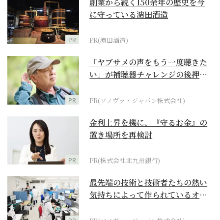
創業から続く150余年の歴史を今
に守っている濵田酒造
PR
PR(濵田酒造)
「ヤブサメの声をもう一度聴きた
い」が補聴器チャレンジの後押し
に
PR
PR(ソノヴァ・ジャパン株式会社)
金利上昇を機に、『守るお金』の
置き場所を再検討
PR
PR(株式会社北九州銀行)
最先端の技術と技術者たちの熱い
気持ちによって作られているオー
ダーメイド補聴器