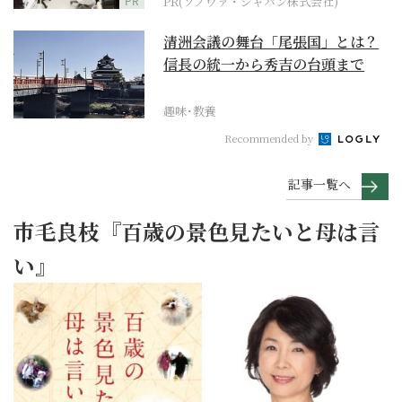
PR
PR(ソノヴァ・ジャパン株式会社)
清洲会議の舞台「尾張国」とは？
信長の統一から秀吉の台頭まで
趣味･教養
Recommended by
記事一覧へ
市毛良枝『百歳の景色見たいと母は言
い』