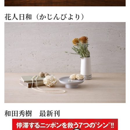
花人日和（かじんびより）
和田秀樹 最新刊