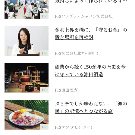
気持ちによって作られているオー
ダーメイド補聴器
PR
PR(ソノヴァ・ジャパン株式会社)
金利上昇を機に、『守るお金』の
置き場所を再検討
PR
PR(株式会社北九州銀行)
創業から続く150余年の歴史を今
に守っている濵田酒造
PR
PR(濵田酒造)
タヒチでしか味わえない、「海の
民」の記憶へとつながる旅
PR
PR(エア タヒチ ヌイ)