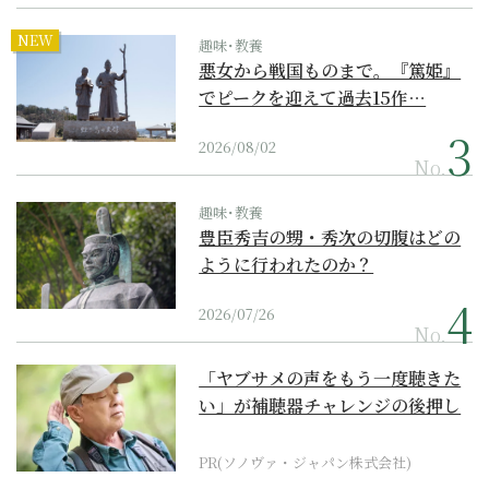
NEW
趣味･教養
悪女から戦国ものまで。『篤姫』
でピークを迎えて過去15作…
2026/08/02
No.
趣味･教養
豊臣秀吉の甥・秀次の切腹はどの
ように行われたのか？
2026/07/26
No.
「ヤブサメの声をもう一度聴きた
い」が補聴器チャレンジの後押し
に
PR(ソノヴァ・ジャパン株式会社)