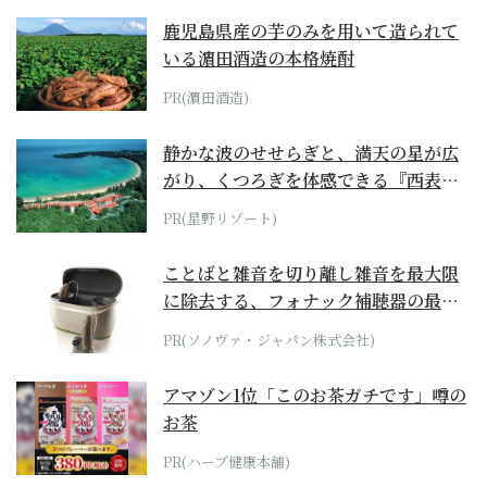
鹿児島県産の芋のみを用いて造られて
いる濵田酒造の本格焼酎
PR(濵田酒造)
静かな波のせせらぎと、満天の星が広
がり、くつろぎを体感できる『西表島
ホテル by...
PR(星野リゾート)
ことばと雑音を切り離し雑音を最大限
に除去する、フォナック補聴器の最上
位モデル
PR(ソノヴァ・ジャパン株式会社)
アマゾン1位「このお茶ガチです」噂の
お茶
PR(ハーブ健康本舗)