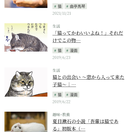
猫
曲亭馬琴
2021/11/21
生活
「猫ってかわいいよね！」それだ
けでこの物…
猫
漫画
2019/6/23
生活
猫との出会い ～窓から入って来た
子猫～｜…
猫
漫画
2019/6/22
趣味･教養
夏目漱石の小説「吾輩は猫であ
る」初版本（…