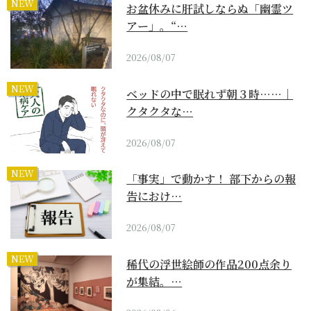
NEW
お盆休みに肝試しならぬ「幽霊ツ
アー」。“…
2026/08/07
NEW
ベッドの中で眠れず朝３時……｜
クタクタな…
2026/08/07
NEW
「事実」で動かす！ 部下からの報
告におけ…
2026/08/07
NEW
稀代の浮世絵師の作品200点余り
が集結。…