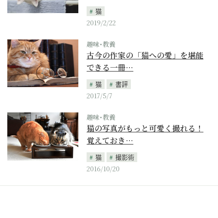
猫
2019/2/22
趣味･教養
古今の作家の「猫への愛」を堪能
できる一冊…
猫
書評
2017/5/7
趣味･教養
猫の写真がもっと可愛く撮れる！
覚えておき…
猫
撮影術
2016/10/20