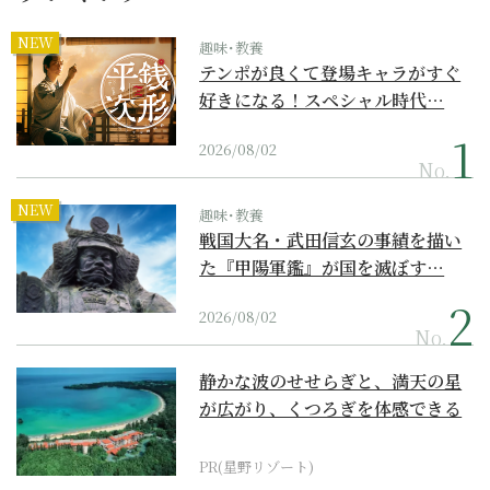
NEW
趣味･教養
テンポが良くて登場キャラがすぐ
好きになる！スペシャル時代…
2026/08/02
No.
NEW
趣味･教養
戦国大名・武田信玄の事績を描い
た『甲陽軍鑑』が国を滅ぼす…
2026/08/02
No.
静かな波のせせらぎと、満天の星
が広がり、くつろぎを体感できる
『西表島ホテル by...
PR(星野リゾート)