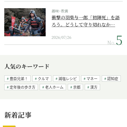
趣味･教養
衝撃の羽柴与一郎「初陣死」を語
ろう。どうして守り切れなか…
2026/07/26
No.
人気のキーワード
豊臣兄弟！
クルマ
減塩レシピ
マネー
認知症
定年後の歩き方
老人ホーム
京都
漢方
新着記事