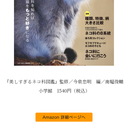
『美しすぎるネコ科図鑑』監修／今泉忠明 編／南幅俊輔
小学館 1540円（税込）