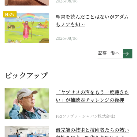
2026/08/06
NEW
聖書を読んだことはないがアダム
もノアも知…
2026/08/06
記事一覧へ
ピックアップ
「ヤブサメの声をもう一度聴きた
い」が補聴器チャレンジの後押し
に
PR
PR(ソノヴァ・ジャパン株式会社)
最先端の技術と技術者たちの熱い