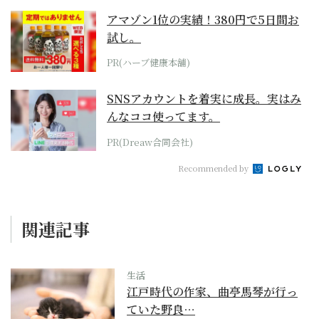
アマゾン1位の実績！380円で5日間お
試し。
PR(ハーブ健康本舗)
SNSアカウントを着実に成長。実はみ
んなココ使ってます。
PR(Dreaw合同会社)
Recommended by
関連記事
生活
江戸時代の作家、曲亭馬琴が行っ
ていた野良…