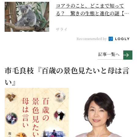
コアラのこと、どこまで知って
る？ 驚きの生態と進化の謎【お
いでよ！ コアラ沼への...
サライ
Recommended by
記事一覧へ
市毛良枝『百歳の景色見たいと母は言
い』