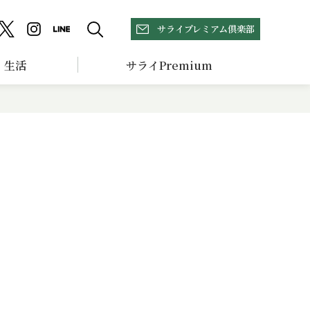
サライプレミアム倶楽部
生活
サライPremium
ト