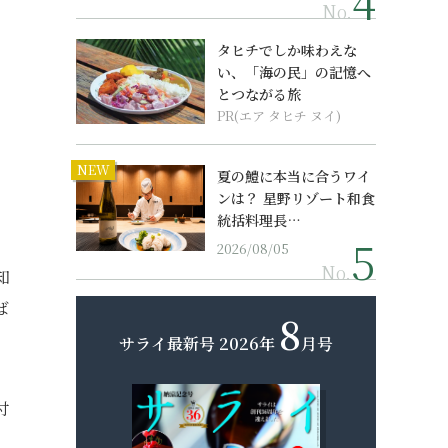
No.
タヒチでしか味わえな
い、「海の民」の記憶へ
とつながる旅
PR(エア タヒチ ヌイ)
NEW
夏の鱧に本当に合うワイ
ンは？ 星野リゾート和食
統括料理長…
2026/08/05
No.
知
ば
8
サライ最新号
2026年
月号
付
。