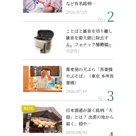
など有名銘柄…
2026/07/25
No.
ことばと雑音を切り離し
雑音を最大限に除去す
る、フォナック補聴器の
PR(ソノヴァ・ジャパン株
最上位モデル
式会社)
蕎麦屋の天ぷら「吾妻橋
やぶそば」（東京 本所吾
妻橋）
2026/07/19
No.
NEW
日本酒通が頷く銘柄「天
穏」とは？ 出雲の地から
届く、穏や…
2026/08/01