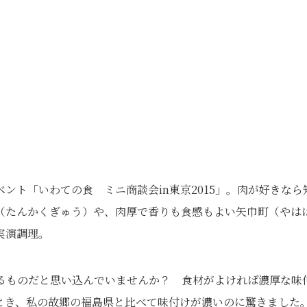
ント「いわての食 ミニ商談会in東京2015」。肉が好きなら
（たんかくぎゅう）や、肉厚で香りも食感もよい矢巾町（やは
実演調理。
るものだと思い込んでいませんか？ 食材がよければ濃厚な味
とき、私の故郷の福島県と比べて味付けが濃いのに驚きました