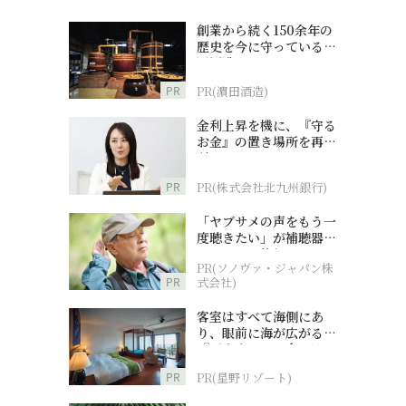
創業から続く150余年の
歴史を今に守っている濵
田酒造
PR
PR(濵田酒造)
金利上昇を機に、『守る
お金』の置き場所を再検
討
PR
PR(株式会社北九州銀行)
「ヤブサメの声をもう一
度聴きたい」が補聴器チ
ャレンジの後押しに
PR(ソノヴァ・ジャパン株
PR
式会社)
客室はすべて海側にあ
り、眼前に海が広がる
『西表島ホテル by 星野
リゾート』
PR
PR(星野リゾート)