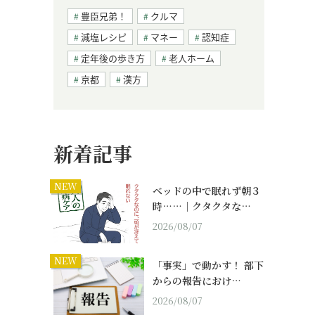
豊臣兄弟！
クルマ
減塩レシピ
マネー
認知症
定年後の歩き方
老人ホーム
京都
漢方
新着記事
NEW
ベッドの中で眠れず朝３
時……｜クタクタな…
2026/08/07
NEW
「事実」で動かす！ 部下
からの報告におけ…
2026/08/07