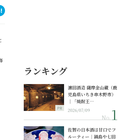
と
海
ランキング
濵田酒造 薩摩金山蔵（鹿
児島県いちき串木野市）
｜「焼酎王…
PR
2026/07/09
No.
佐賀の日本酒は甘口でフ
ルーティー｜鍋島や七田