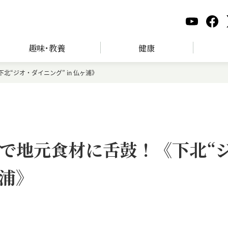
趣味･教養
健康
“ジオ・ダイニング” in 仏ヶ浦》
で地元食材に舌鼓！《下北“
ヶ浦》