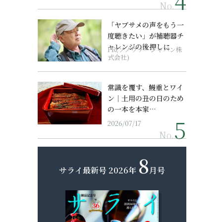
No.
「ヤブサメの声をもう一
度聴きたい」が補聴器チ
ャレンジの後押しに
PR(ソノヴァ・ジャパン株
式会社)
常識を覆す、鰻重とワイ
ン｜土用の丑の日のため
の一本を本家…
2026/07/17
No.
8
サライ最新号
2026年
月号