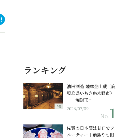
ランキング
濵田酒造 薩摩金山蔵（鹿
児島県いちき串木野市）
｜「焼酎王…
PR
2026/07/09
No.
佐賀の日本酒は甘口でフ
ルーティー｜鍋島や七田