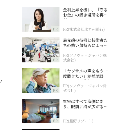
金利上昇を機に、『守る
お金』の置き場所を再検
討
PR
PR(株式会社北九州銀行)
最先端の技術と技術者た
ちの熱い気持ちによって
作られているオーダーメ
PR(ソノヴァ・ジャパン株
イド補聴器
PR
式会社)
「ヤブサメの声をもう一
度聴きたい」が補聴器チ
ソ
ャレンジの後押しに
PR(ソノヴァ・ジャパン株
PR
式会社)
客室はすべて海側にあ
り、眼前に海が広がる
『西表島ホテル by 星野
リゾート』
PR
PR(星野リゾート)