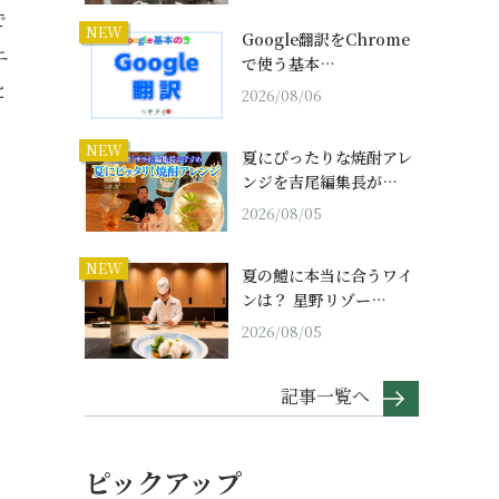
で
NEW
Google翻訳をChrome
ニ
で使う基本…
と
2026/08/06
NEW
夏にぴったりな焼酎アレ
ンジを吉尾編集長が…
2026/08/05
NEW
夏の鱧に本当に合うワイ
ンは？ 星野リゾー…
2026/08/05
記事一覧へ
ピックアップ