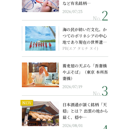
など有名銘柄…
2026/07/25
No.
海の民が紡いだ文化。か
つてのポリネシアの中心
地であり現在の世界遺産
からみえてくる...
PR(エア タヒチ ヌイ)
蕎麦屋の天ぷら「吾妻橋
やぶそば」（東京 本所吾
妻橋）
2026/07/19
No.
NEW
日本酒通が頷く銘柄「天
穏」とは？ 出雲の地から
届く、穏や…
2026/08/01