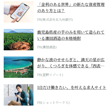
「金利のある世界」の新たな資産管理
のあり方とは？
PR(株式会社北九州銀行)
鹿児島県産の芋のみを用いて造られて
いる濵田酒造の本格焼酎
PR(濵田酒造)
静かな波のせせらぎと、満天の星が広
がり、くつろぎを体感できる『西表島
ホテル by...
PR(星野リゾート)
1日だけ働きたい、を叶える求人サイト
PR(ショットワークス)