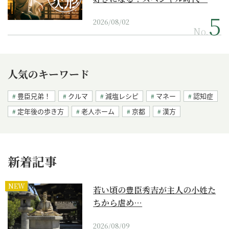
2026/08/02
No.
人気のキーワード
豊臣兄弟！
クルマ
減塩レシピ
マネー
認知症
定年後の歩き方
老人ホーム
京都
漢方
新着記事
NEW
若い頃の豊臣秀吉が主人の小姓た
ちから虐め…
2026/08/09