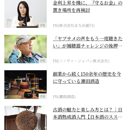
金利上昇を機に、『守るお金』の
置き場所を再検討
PR
PR(株式会社北九州銀行)
「ヤブサメの声をもう一度聴きた
い」が補聴器チャレンジの後押し
に
PR
PR(ソノヴァ・ジャパン株式会社)
創業から続く150余年の歴史を今
に守っている濵田酒造
PR
PR(濵田酒造)
古酒の魅力と楽しみ方とは？｜日
本酒熟成酒入門【日本酒のスス
メ】