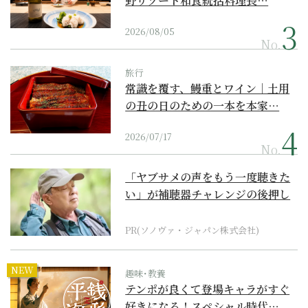
野リゾート和食統括料理長…
2026/08/05
No.
旅行
常識を覆す、鰻重とワイン｜土用
の丑の日のための一本を本家…
2026/07/17
No.
「ヤブサメの声をもう一度聴きた
い」が補聴器チャレンジの後押し
に
PR(ソノヴァ・ジャパン株式会社)
NEW
趣味･教養
テンポが良くて登場キャラがすぐ
好きになる！スペシャル時代…