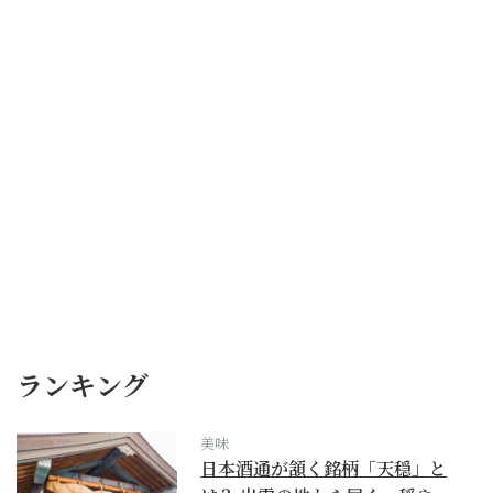
ランキング
美味
日本酒通が頷く銘柄「天穏」と