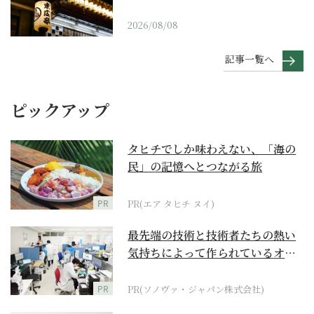
2026/08/08
記事一覧へ
ピックアップ
タヒチでしか味わえない、「海の
民」の記憶へとつながる旅
PR
PR(エア タヒチ ヌイ)
最先端の技術と技術者たちの熱い
気持ちによって作られているオー
ダーメイド補聴器
PR
PR(ソノヴァ・ジャパン株式会社)