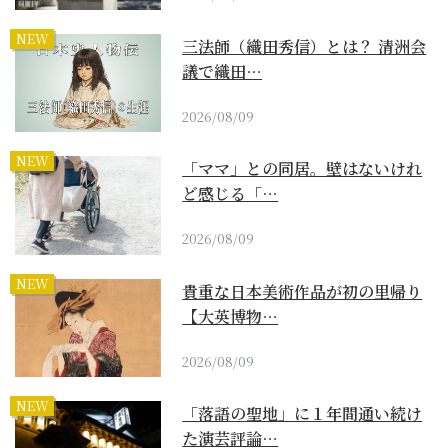
NEW
三法師（織田秀信）とは？ 清洲会
議で織田…
2026/08/09
NEW
「ママ」との同居。壁はないけれ
ど感じる「…
2026/08/09
NEW
貴重な日本美術作品が初の里帰り
【大英博物…
2026/08/09
NEW
「落語の聖地」に１年間通い続け
た演芸評論…