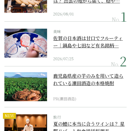
は？ 出雲の地から届く、穏や…
2026/08/01
No.
美味
佐賀の日本酒は甘口でフルーティ
ー｜鍋島や七田など有名銘柄…
2026/07/25
No.
鹿児島県産の芋のみを用いて造ら
れている濵田酒造の本格焼酎
PR(濵田酒造)
NEW
旅行
夏の鱧に本当に合うワインは？ 星