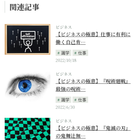
関連記事
ビジネス
【ビジネスの極意】仕事に有利に
働く自己肯…
識学
仕事
2022/10/18
ビジネス
【ビジネスの極意】『呪術廻戦』
最強の呪術…
識学
仕事
2022/6/30
ビジネス
【ビジネスの極意】『鬼滅の刃』
の鬼舞辻無…