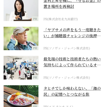
金利上昇を機に、『守るお金』の
置き場所を再検討
PR
PR(株式会社北九州銀行)
「ヤブサメの声をもう一度聴きた
い」が補聴器チャレンジの後押し
に
PR
PR(ソノヴァ・ジャパン株式会社)
最先端の技術と技術者たちの熱い
気持ちによって作られているオー
ダーメイド補聴器
PR
PR(ソノヴァ・ジャパン株式会社)
タヒチでしか味わえない、「海の
民」の記憶へとつながる旅
PR
PR(エア タヒチ ヌイ)