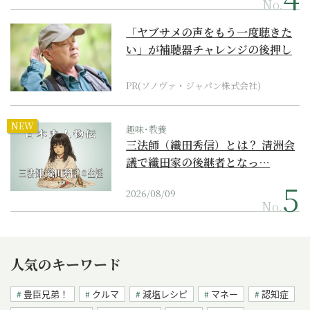
No.
「ヤブサメの声をもう一度聴きた
い」が補聴器チャレンジの後押し
に
PR(ソノヴァ・ジャパン株式会社)
NEW
趣味･教養
三法師（織田秀信）とは？ 清洲会
議で織田家の後継者となっ…
2026/08/09
No.
人気のキーワード
豊臣兄弟！
クルマ
減塩レシピ
マネー
認知症