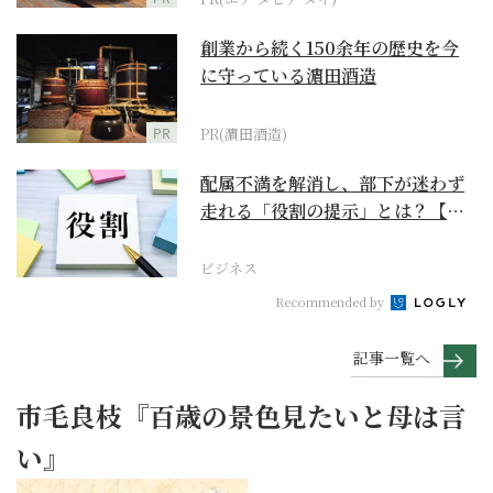
創業から続く150余年の歴史を今
に守っている濵田酒造
PR
PR(濵田酒造)
配属不満を解消し、部下が迷わず
走れる「役割の提示」とは？【ビ
ジネスの極意】
ビジネス
Recommended by
記事一覧へ
市毛良枝『百歳の景色見たいと母は言
い』