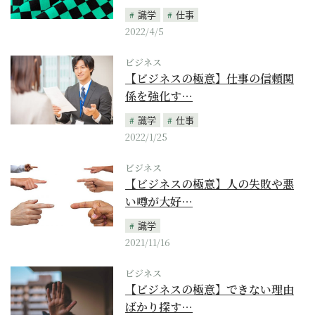
識学
仕事
2022/4/5
ビジネス
【ビジネスの極意】仕事の信頼関
係を強化す…
識学
仕事
2022/1/25
ビジネス
【ビジネスの極意】人の失敗や悪
い噂が大好…
識学
2021/11/16
ビジネス
【ビジネスの極意】できない理由
ばかり探す…