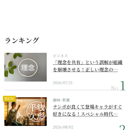
ランキング
ビジネス
「理念を共有」という誤解が組織
を崩壊させる！正しい理念の…
2026/07/21
No.
NEW
趣味･教養
テンポが良くて登場キャラがすぐ
好きになる！スペシャル時代…
2026/08/02