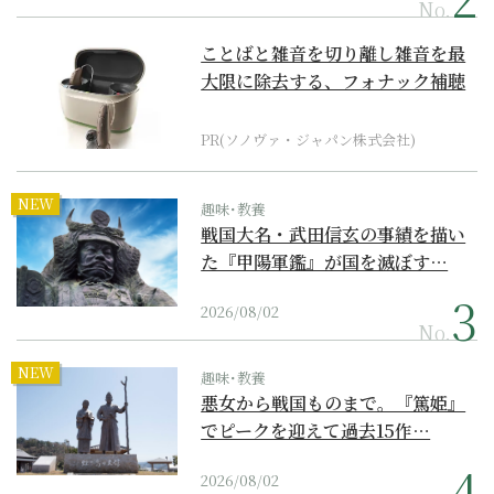
No.
ことばと雑音を切り離し雑音を最
大限に除去する、フォナック補聴
器の最上位モデル
PR(ソノヴァ・ジャパン株式会社)
NEW
趣味･教養
戦国大名・武田信玄の事績を描い
た『甲陽軍鑑』が国を滅ぼす…
2026/08/02
No.
NEW
趣味･教養
悪女から戦国ものまで。『篤姫』
でピークを迎えて過去15作…
2026/08/02