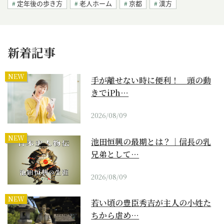
定年後の歩き方
老人ホーム
京都
漢方
新着記事
NEW
手が離せない時に便利！ 頭の動
きでiPh…
2026/08/09
NEW
池田恒興の最期とは？｜信長の乳
兄弟として…
2026/08/09
NEW
若い頃の豊臣秀吉が主人の小姓た
ちから虐め…