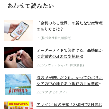
あわせて読みたい
「金利のある世界」の新たな資産管理
のあり方とは？
PR(株式会社北九州銀行)
オーダーメイドで製作する、高機能か
つ充電式の耳あな型補聴器
PR(ソノヴァ・ジャパン株式会社)
海の民が紡いだ文化。かつてのポリネ
シアの中心地であり現在の世界遺産か
らみえてくる...
PR(エア タヒチ ヌイ)
アマゾン1位の実績！380円で5日間お