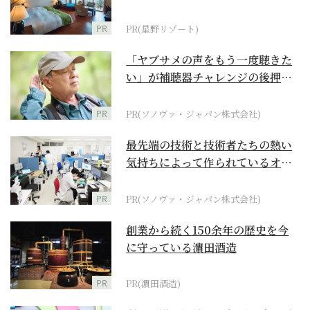
野リゾート』
PR
PR(星野リゾート)
「ヤブサメの声をもう一度聴きた
い」が補聴器チャレンジの後押し
に
PR
PR(ソノヴァ・ジャパン株式会社)
最先端の技術と技術者たちの熱い
気持ちによって作られているオー
ダーメイド補聴器
PR
PR(ソノヴァ・ジャパン株式会社)
創業から続く150余年の歴史を今
に守っている濵田酒造
PR
PR(濵田酒造)