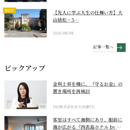
NEW
【先人に学ぶ人生の仕舞い方】大
山捨松・5…
2026/08/08
記事一覧へ
ピックアップ
金利上昇を機に、『守るお金』の
置き場所を再検討
PR
PR(株式会社北九州銀行)
客室はすべて海側にあり、眼前に
海が広がる『西表島ホテル by 星