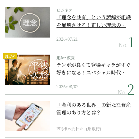
ビジネス
「理念を共有」という誤解が組織
を崩壊させる！正しい理念の…
2026/07/21
No.
NEW
趣味･教養
テンポが良くて登場キャラがすぐ
好きになる！スペシャル時代…
2026/08/02
No.
「金利のある世界」の新たな資産
管理のあり方とは？
PR(株式会社北九州銀行)