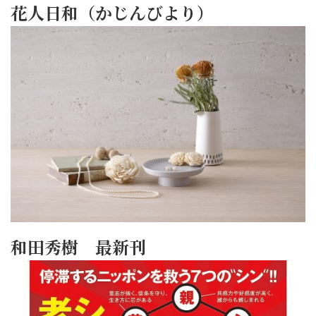
花人日和（かじんびより）
和田秀樹 最新刊