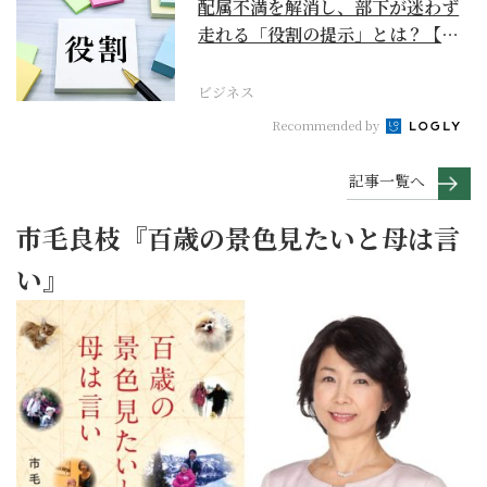
配属不満を解消し、部下が迷わず
走れる「役割の提示」とは？【ビ
ジネスの極意】
ビジネス
Recommended by
記事一覧へ
市毛良枝『百歳の景色見たいと母は言
い』