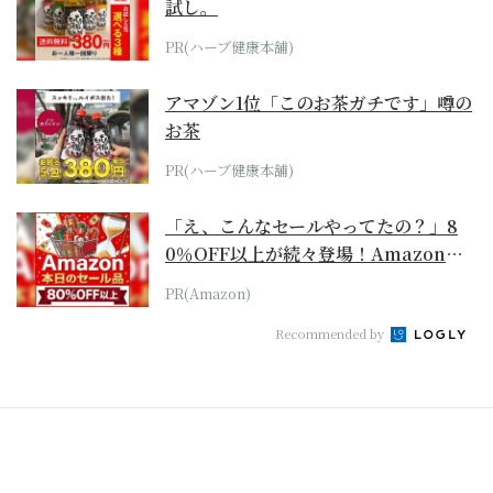
試し。
PR(ハーブ健康本舗)
アマゾン1位「このお茶ガチです」噂の
お茶
PR(ハーブ健康本舗)
「え、こんなセールやってたの？」8
0％OFF以上が続々登場！Amazonの
本気が...
PR(Amazon)
Recommended by