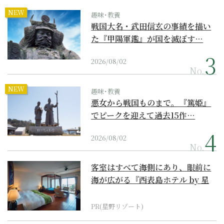
NEW
趣味･教養
戦国大名・武田信玄の事績を描い
た『甲陽軍鑑』が国を滅ぼす…
2026/08/02
No.
NEW
趣味･教養
悪女から戦国ものまで。『篤姫』
でピークを迎えて過去15作…
2026/08/02
No.
客室はすべて海側にあり、眼前に
海が広がる『西表島ホテル by 星
野リゾート』
PR(星野リゾート)