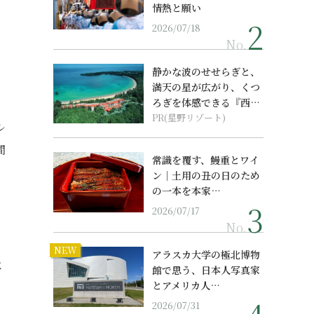
情熱と願い
2026/07/18
No.
静かな波のせせらぎと、
満天の星が広がり、くつ
ろぎを体感できる『西表
島ホテル by...
PR(星野リゾート)
ル
間
常識を覆す、鰻重とワイ
ン｜土用の丑の日のため
の一本を本家…
2026/07/17
No.
。
NEW
アラスカ大学の極北博物
よ
館で思う、日本人写真家
とアメリカ人…
2026/07/31