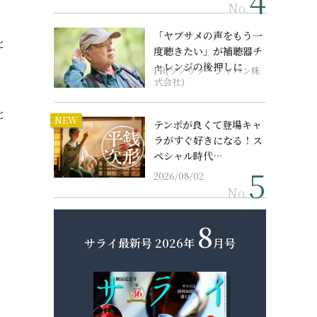
No.
。
「ヤブサメの声をもう一
と
度聴きたい」が補聴器チ
ャレンジの後押しに
PR(ソノヴァ・ジャパン株
式会社)
と
NEW
テンポが良くて登場キャ
ラがすぐ好きになる！ス
ペシャル時代…
2026/08/02
No.
8
サライ最新号
2026年
月号