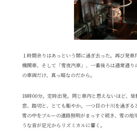
１時間余りはあっという間に過ぎ去った。再び発車
機関車、そして「雪夜汽車」、一番後ろは通常通り
の車両だけ、真っ暗なのだから。
18時00分。定時出発。同じ車内と思えないほど、
窓、踏切と、とても賑やか。一つ目の十川を過ぎる
雪の中をブルーの道路照明がまっすぐ続き、雪の地
うな音が足元からリズミカルに響く。