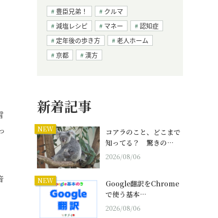
豊臣兄弟！
クルマ
減塩レシピ
マネー
認知症
定年後の歩き方
老人ホーム
京都
漢方
新着記事
雪
NEW
っ
コアラのこと、どこまで
知ってる？ 驚きの…
2026/08/06
音
NEW
Google翻訳をChrome
で使う基本…
2026/08/06