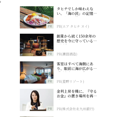
っ
タヒチでしか味わえな
い、「海の民」の記憶へ
とつながる旅
PR
PR(エア タヒチ ヌイ)
創業から続く150余年の
歴史を今に守っている濵
田酒造
PR
PR(濵田酒造)
客室はすべて海側にあ
り、眼前に海が広がる
『西表島ホテル by 星野
リゾート』
PR
PR(星野リゾート)
金利上昇を機に、『守る
お金』の置き場所を再検
討
PR
PR(株式会社北九州銀行)