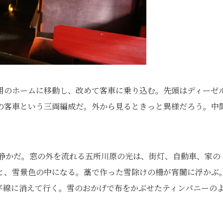
用のホームに移動し、改めて客車に乗り込む。先頭はディーゼ
の客車という三両編成だ。外から見るときっと異様だろう。中
皆静かだ。窓の外を流れる五所川原の光は、街灯、自動車、家の
と、雪景色の中になる。藁で作った雪除けの柵が宵闇に浮かぶ
平線に消えて行く。雪のおかげで布をかぶせたティンパニーの