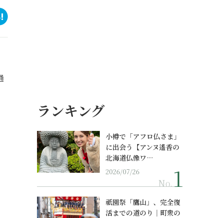
通
ランキング
小樽で「アフロ仏さま」
に出会う【アンヌ遙香の
北海道仏像ワ…
2026/07/26
No.
祇園祭「鷹山」、完全復
活までの道のり｜町衆の