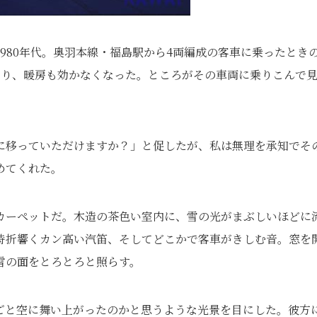
980年代。奥羽本線・福島駅から4両編成の客車に乗ったとき
なり、暖房も効かなくなった。ところがその車両に乗りこんで
。
に移っていただけますか？」と促したが、私は無理を承知でそ
めてくれた。
カーペットだ。木造の茶色い室内に、雪の光がまぶしいほどに
時折響くカン高い汽笛、そしてどこかで客車がきしむ音。窓を
雪の面をとろとろと照らす。
ごと空に舞い上がったのかと思うような光景を目にした。彼方