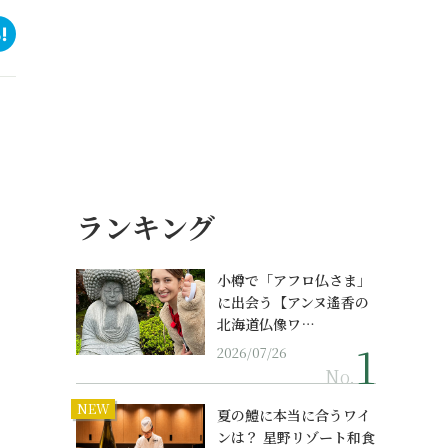
ランキング
小樽で「アフロ仏さま」
に出会う【アンヌ遙香の
北海道仏像ワ…
2026/07/26
No.
NEW
夏の鱧に本当に合うワイ
ンは？ 星野リゾート和食