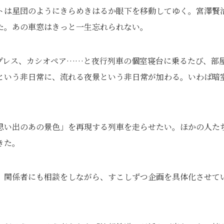
トは星団のようにきらめきはるか眼下を移動してゆく。宮澤賢
た。あの車窓はきっと一生忘れられない。
プレス、カシオペア……と夜行列車の個室寝台に乗るたび、部
という非日常に、流れる夜景という非日常が加わる。いわば暗
思い出のあの景色」を再現する列車を走らせたい。ほかの人た
きた。
 関係者にも相談をしながら、すこしずつ企画を具体化させて