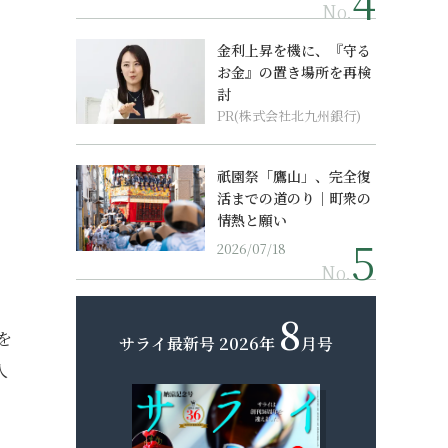
No.
金利上昇を機に、『守る
お金』の置き場所を再検
討
PR(株式会社北九州銀行)
祇園祭「鷹山」、完全復
活までの道のり｜町衆の
情熱と願い
2026/07/18
No.
8
を
サライ最新号
2026年
月号
人