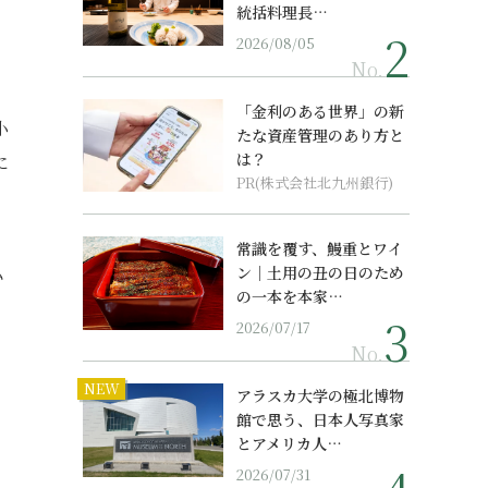
統括料理長…
2026/08/05
No.
「金利のある世界」の新
小
たな資産管理のあり方と
は？
に
PR(株式会社北九州銀行)
常識を覆す、鰻重とワイ
私
ン｜土用の丑の日のため
の一本を本家…
2026/07/17
No.
NEW
アラスカ大学の極北博物
館で思う、日本人写真家
とアメリカ人…
2026/07/31