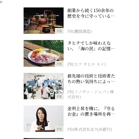
か
創業から続く150余年の
歴史を今に守っている濵
田酒造
PR
PR(濵田酒造)
タヒチでしか味わえな
い、「海の民」の記憶へ
とつながる旅
PR
PR(エア タヒチ ヌイ)
最先端の技術と技術者た
ちの熱い気持ちによって
作られているオーダーメ
PR(ソノヴァ・ジャパン株
イド補聴器
PR
式会社)
金利上昇を機に、『守る
お金』の置き場所を再検
討
PR
PR(株式会社北九州銀行)