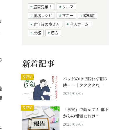
豊臣兄弟！
クルマ
減塩レシピ
マネー
認知症
の
定年後の歩き方
老人ホーム
見
京都
漢方
の
新着記事
NEW
ベッドの中で眠れず朝３
時……｜クタクタな…
流
2026/08/07
開
NEW
「事実」で動かす！ 部下
からの報告におけ…
2026/08/07
に