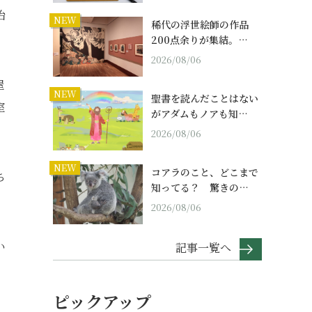
治
NEW
稀代の浮世絵師の作品
200点余りが集結。…
2026/08/06
屋
NEW
聖書を読んだことはない
室
がアダムもノアも知…
2026/08/06
NEW
コアラのこと、どこまで
ち
知ってる？ 驚きの…
2026/08/06
い
記事一覧へ
ピックアップ