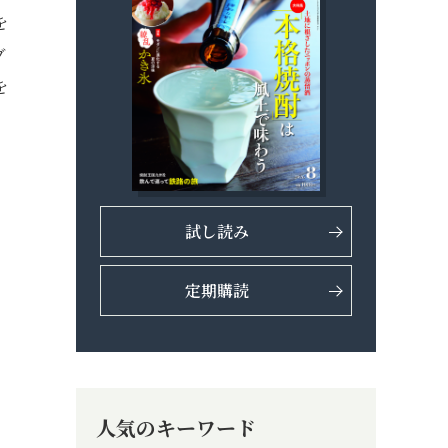
を
ブ
を
試し読み
定期購読
人気のキーワード