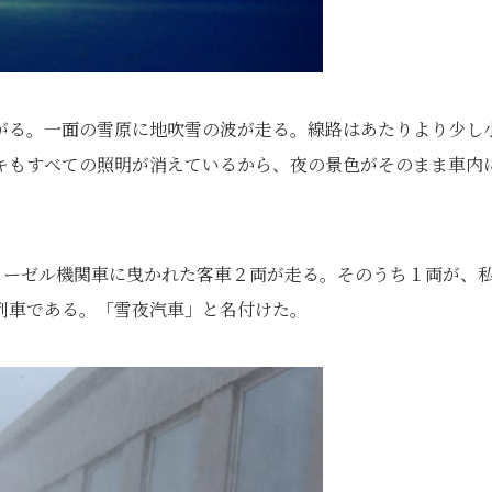
がる。一面の雪原に地吹雪の波が走る。線路はあたりより少し
キもすべての照明が消えているから、夜の景色がそのまま車内
ディーゼル機関車に曳かれた客車２両が走る。そのうち１両が、
列車である。「雪夜汽車」と名付けた。