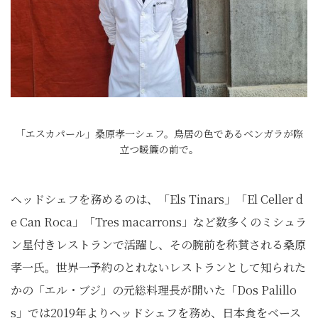
「エスカパール」桑原孝一シェフ。鳥居の色であるベンガラが際
立つ暖簾の前で。
ヘッドシェフを務めるのは、「Els Tinars」「El Celler d
e Can Roca」「Tres macarrons」など数多くのミシュラ
ン星付きレストランで活躍し、その腕前を称賛される桑原
孝一氏。世界一予約のとれないレストランとして知られた
かの「エル・ブジ」の元総料理長が開いた「Dos Palillo
s」では2019年よりヘッドシェフを務め、日本食をベース