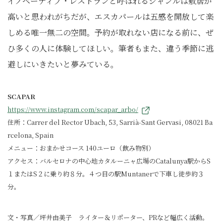
イノベーティブ・レストランと呼ばれるジャンルは敷居が
高いと思われがちだが、エスカパールは五感を開放して楽
しめる唯一無二の空間。予約が取れない店になる前に、ぜ
ひ多くの人に体験してほしい。筆者もまた、違う季節に逃
避しにいきたいと夢みている。
SCAPAR
https://www.instagram.com/scapar_arbo/
住所：Carrer del Rector Ubach, 53, Sarrià-Sant Gervasi, 08021 Ba
rcelona, Spain
メニュー：おまかせコース 140ユーロ（飲み物別）
アクセス：バルセロナの中心地カタルーニャ広場のCatalunya駅からS
１またはS２に乗り約８分。４つ目の駅Muntanerで下車し徒歩約３
分。
文・写真／坪井由美子 ライター＆リポーター、PRなど幅広く活動。