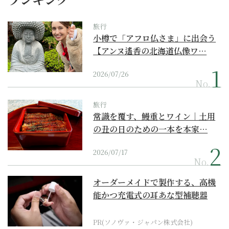
旅行
小樽で「アフロ仏さま」に出会う
【アンヌ遙香の北海道仏像ワ…
2026/07/26
No.
旅行
常識を覆す、鰻重とワイン｜土用
の丑の日のための一本を本家…
2026/07/17
No.
オーダーメイドで製作する、高機
能かつ充電式の耳あな型補聴器
PR(ソノヴァ・ジャパン株式会社)