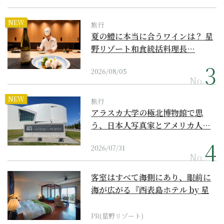
NEW
旅行
夏の鱧に本当に合うワインは？ 星
野リゾート和食統括料理長…
2026/08/05
No.
NEW
旅行
アラスカ大学の極北博物館で思
う、日本人写真家とアメリカ人…
2026/07/31
No.
客室はすべて海側にあり、眼前に
海が広がる『西表島ホテル by 星
野リゾート』
PR(星野リゾート)