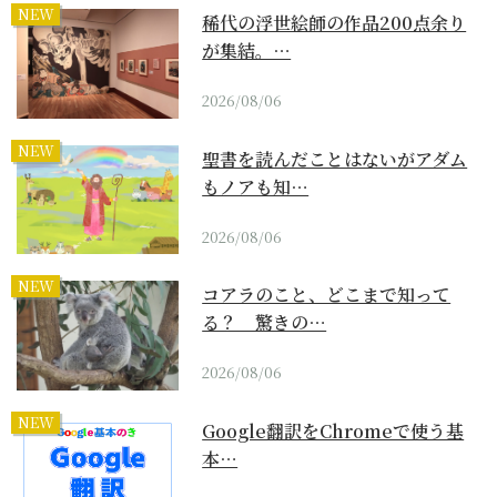
NEW
稀代の浮世絵師の作品200点余り
が集結。…
2026/08/06
NEW
聖書を読んだことはないがアダム
もノアも知…
2026/08/06
NEW
コアラのこと、どこまで知って
る？ 驚きの…
2026/08/06
NEW
Google翻訳をChromeで使う基
本…