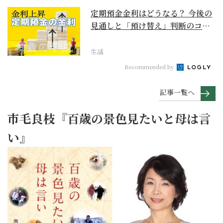
定期預金金利はどうなる？ 今後の
見通しと「預け替え」判断のコツ
【お金の学校】
生活
Recommended by
記事一覧へ
市毛良枝『百歳の景色見たいと母は言
い』