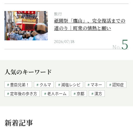
旅行
祇園祭「鷹山」、完全復活までの
道のり｜町衆の情熱と願い
2026/07/18
No.
人気のキーワード
豊臣兄弟！
クルマ
減塩レシピ
マネー
認知症
定年後の歩き方
老人ホーム
京都
漢方
新着記事