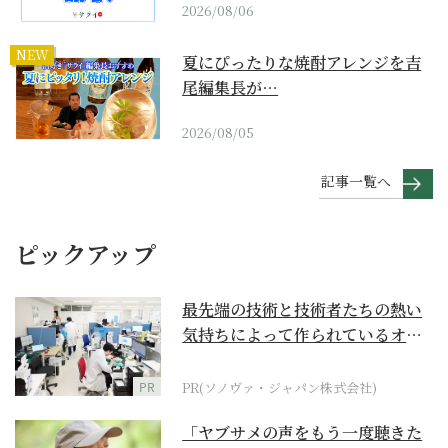
2026/08/06
NEW
夏にぴったりな焼酎アレンジを吉
尾編集長が…
2026/08/05
記事一覧へ
ピックアップ
最先端の技術と技術者たちの熱い
気持ちによって作られているオー
ダーメイド補聴器
PR
PR(ソノヴァ・ジャパン株式会社)
「ヤブサメの声をもう一度聴きた