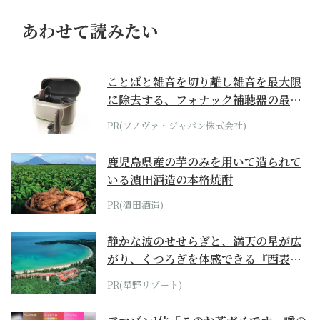
あわせて読みたい
ことばと雑音を切り離し雑音を最大限
に除去する、フォナック補聴器の最上
位モデル
PR(ソノヴァ・ジャパン株式会社)
鹿児島県産の芋のみを用いて造られて
いる濵田酒造の本格焼酎
PR(濵田酒造)
静かな波のせせらぎと、満天の星が広
がり、くつろぎを体感できる『西表島
ホテル by...
PR(星野リゾート)