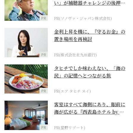
い」が補聴器チャレンジの後押し
に
PR
PR(ソノヴァ・ジャパン株式会社)
金利上昇を機に、『守るお金』の
置き場所を再検討
PR
PR(株式会社北九州銀行)
タヒチでしか味わえない、「海の
民」の記憶へとつながる旅
PR
PR(エア タヒチ ヌイ)
客室はすべて海側にあり、眼前に
海が広がる『西表島ホテル by 星
野リゾート』
PR
PR(星野リゾート)