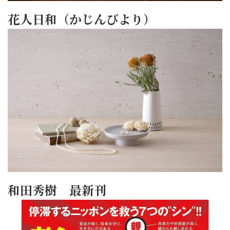
花人日和（かじんびより）
和田秀樹 最新刊