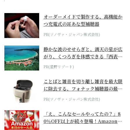
オーダーメイドで製作する、高機能か
つ充電式の耳あな型補聴器
PR(ソノヴァ・ジャパン株式会社)
静かな波のせせらぎと、満天の星が広
がり、くつろぎを体感できる『西表島
ホテル by...
PR(星野リゾート)
ことばと雑音を切り離し雑音を最大限
に除去する、フォナック補聴器の最上
位モデル
PR(ソノヴァ・ジャパン株式会社)
「え、こんなセールやってたの？」8
0％OFF以上が続々登場！Amazonの
本気が...