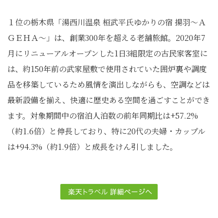
１位の栃木県「湯西川温泉 桓武平氏ゆかりの宿 揚羽〜Ａ
ＧＥＨＡ〜」は、創業300年を超える老舗旅館。2020年7
月にリニューアルオープンした1日3組限定の古民家客室に
は、約150年前の武家屋敷で使用されていた囲炉裏や調度
品を移築しているため風情を演出しながらも、空調などは
最新設備を揃え、快適に歴史ある空間を過ごすことができ
ます。対象期間中の宿泊人泊数の前年同期比は+57.2%
（約1.6倍）と伸長しており、特に20代の夫婦・カップル
は+94.3%（約1.9倍）と成長をけん引しました。