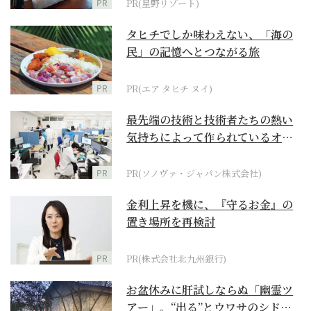
PR
PR(星野リゾート)
タヒチでしか味わえない、「海の
民」の記憶へとつながる旅
PR
PR(エア タヒチ ヌイ)
最先端の技術と技術者たちの熱い
気持ちによって作られているオー
ダーメイド補聴器
PR
PR(ソノヴァ・ジャパン株式会社)
金利上昇を機に、『守るお金』の
置き場所を再検討
PR
PR(株式会社北九州銀行)
お盆休みに肝試しならぬ「幽霊ツ
アー」。“出る”とウワサのシドニ