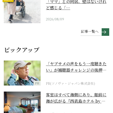
「ママ」との同居。壁はないけれ
ど感じる「…
2026/08/09
記事一覧へ
ピックアップ
「ヤブサメの声をもう一度聴きた
い」が補聴器チャレンジの後押し
に
PR
PR(ソノヴァ・ジャパン株式会社)
客室はすべて海側にあり、眼前に
海が広がる『西表島ホテル by 星
野リゾート』