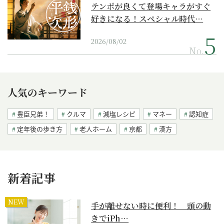
テンポが良くて登場キャラがすぐ
好きになる！スペシャル時代…
2026/08/02
No.
人気のキーワード
豊臣兄弟！
クルマ
減塩レシピ
マネー
認知症
定年後の歩き方
老人ホーム
京都
漢方
新着記事
NEW
手が離せない時に便利！ 頭の動
きでiPh…