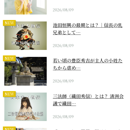
2026/08/09
NEW
池田恒興の最期とは？｜信長の乳
兄弟として…
2026/08/09
NEW
若い頃の豊臣秀吉が主人の小姓た
ちから虐め…
2026/08/09
NEW
三法師（織田秀信）とは？ 清洲会
議で織田…
2026/08/09
NEW