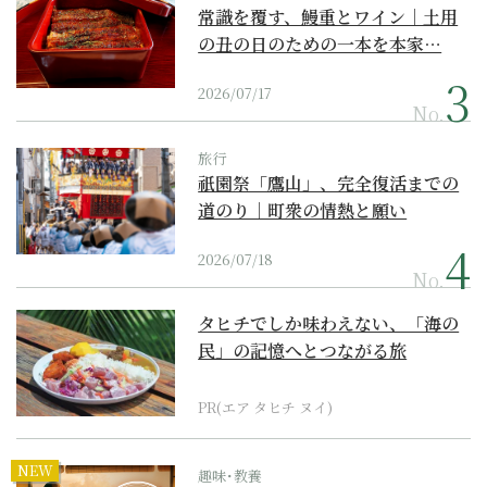
常識を覆す、鰻重とワイン｜土用
の丑の日のための一本を本家…
2026/07/17
No.
旅行
祇園祭「鷹山」、完全復活までの
道のり｜町衆の情熱と願い
2026/07/18
No.
タヒチでしか味わえない、「海の
民」の記憶へとつながる旅
PR(エア タヒチ ヌイ)
NEW
趣味･教養