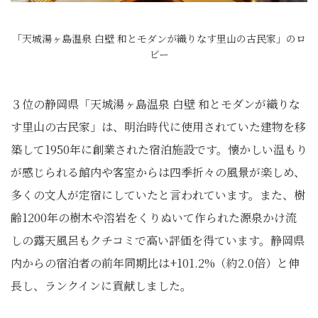
「天城湯ヶ島温泉 白壁 和とモダンが織りなす里山の古民家」のロ
ビー
３位の静岡県「天城湯ヶ島温泉 白壁 和とモダンが織りな
す里山の古民家」は、明治時代に使用されていた建物を移
築して1950年に創業された宿泊施設です。懐かしい温もり
が感じられる館内や客室からは四季折々の風景が楽しめ、
多くの文人が定宿にしていたと言われています。また、樹
齢1200年の樹木や溶岩をくりぬいて作られた源泉かけ流
しの露天風呂もクチコミで高い評価を得ています。静岡県
内からの宿泊者の前年同期比は+101.2%（約2.0倍）と伸
長し、ランクインに貢献しました。