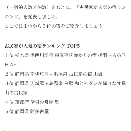
（＝宿泊人数×泊数）をもとに、「古民家が人気の宿ラン
キング」を発表しました。
ここでは１位から３位の宿をご紹介しましょう。
古民家が人気の宿ランキング TOP5
１位 栃木県 湯西川温泉 桓武平氏ゆかりの宿 揚羽〜ＡＧＥ
ＨＡ〜
２位 静岡県 南伊豆弓ヶ浜温泉 古民家の宿 山海
３位 静岡県 天城湯ヶ島温泉 白壁 和とモダンが織りなす里
山の古民家
４位 京都府 伊根の舟屋 雅
５位 静岡県 阿多古屋