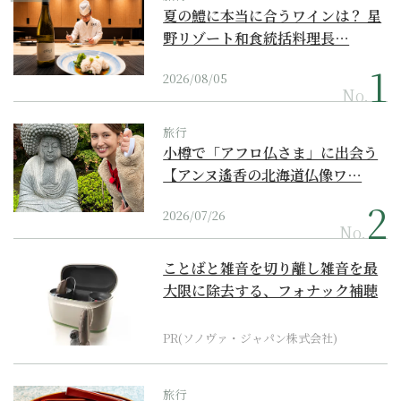
夏の鱧に本当に合うワインは？ 星
野リゾート和食統括料理長…
2026/08/05
No.
旅行
小樽で「アフロ仏さま」に出会う
【アンヌ遙香の北海道仏像ワ…
2026/07/26
No.
ことばと雑音を切り離し雑音を最
大限に除去する、フォナック補聴
器の最上位モデル
PR(ソノヴァ・ジャパン株式会社)
旅行