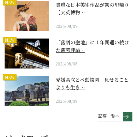
NEW
貴重な日本美術作品が初の里帰り
【大英博物…
2026/08/09
NEW
「落語の聖地」に１年間通い続け
た演芸評論…
2026/08/08
NEW
愛媛県立とべ動物園｜見せること
よりも生き…
2026/08/08
記事一覧へ