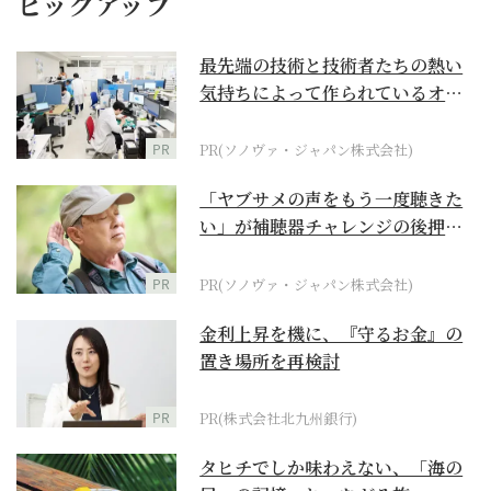
ピックアップ
最先端の技術と技術者たちの熱い
気持ちによって作られているオー
ダーメイド補聴器
PR
PR(ソノヴァ・ジャパン株式会社)
「ヤブサメの声をもう一度聴きた
い」が補聴器チャレンジの後押し
に
PR
PR(ソノヴァ・ジャパン株式会社)
金利上昇を機に、『守るお金』の
置き場所を再検討
PR
PR(株式会社北九州銀行)
タヒチでしか味わえない、「海の