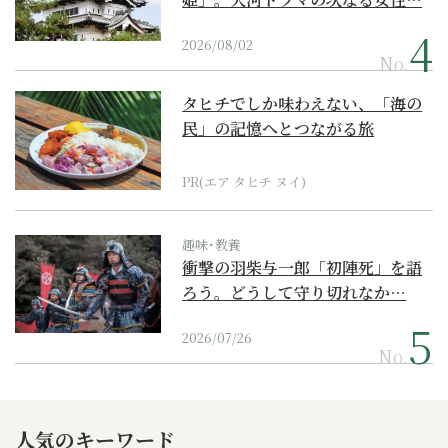
2026/08/02
No.
タヒチでしか味わえない、「海の
民」の記憶へとつながる旅
PR(エア タヒチ ヌイ)
趣味･教養
衝撃の羽柴与一郎「初陣死」を語
ろう。どうして守り切れなか…
2026/07/26
No.
人気のキーワード