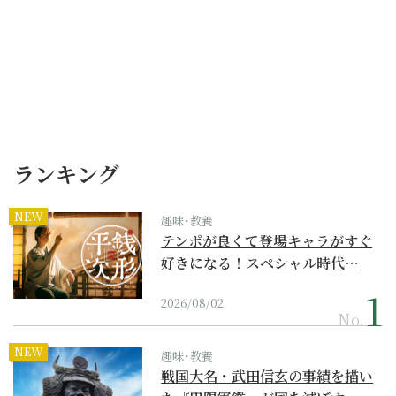
ランキング
NEW
趣味･教養
テンポが良くて登場キャラがすぐ
好きになる！スペシャル時代…
2026/08/02
No.
NEW
趣味･教養
戦国大名・武田信玄の事績を描い