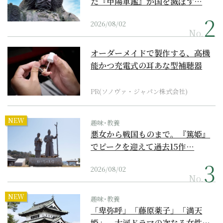
た『甲陽軍鑑』が国を滅ぼす…
2026/08/02
No.
オーダーメイドで製作する、高機
能かつ充電式の耳あな型補聴器
PR(ソノヴァ・ジャパン株式会社)
NEW
趣味･教養
悪女から戦国ものまで。『篤姫』
でピークを迎えて過去15作…
2026/08/02
No.
NEW
趣味･教養
「卑弥呼」「藤原薬子」「満天
姫」。大河ドラマの次なる女性…