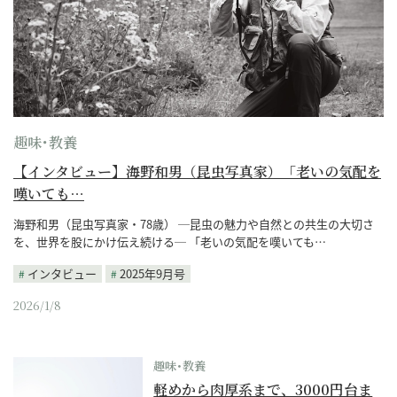
趣味･教養
【インタビュー】海野和男（昆虫写真家）「老いの気配を
嘆いても…
海野和男（昆虫写真家・78歳） ─昆虫の魅力や自然との共生の大切さ
を、世界を股にかけ伝え続ける─ 「老いの気配を嘆いても…
インタビュー
2025年9月号
2026/1/8
趣味･教養
軽めから肉厚系まで、3000円台ま