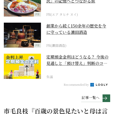
民」の記憶へとつながる旅
PR
PR(エア タヒチ ヌイ)
創業から続く150余年の歴史を今
に守っている濵田酒造
PR
PR(濵田酒造)
定期預金金利はどうなる？ 今後の
見通しと「預け替え」判断のコツ
【お金の学校】
生活
Recommended by
記事一覧へ
市毛良枝『百歳の景色見たいと母は言