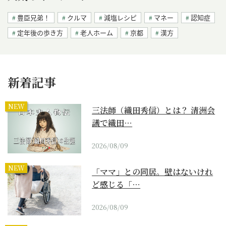
豊臣兄弟！
クルマ
減塩レシピ
マネー
認知症
定年後の歩き方
老人ホーム
京都
漢方
新着記事
NEW
三法師（織田秀信）とは？ 清洲会
議で織田…
2026/08/09
NEW
「ママ」との同居。壁はないけれ
ど感じる「…
2026/08/09