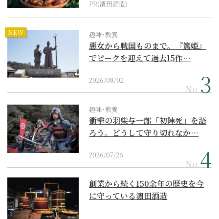
PR(濵田酒造)
NEW
趣味･教養
悪女から戦国ものまで。『篤姫』
でピークを迎えて過去15作…
2026/08/02
No.
趣味･教養
衝撃の羽柴与一郎「初陣死」を語
ろう。どうして守り切れなか…
2026/07/26
No.
創業から続く150余年の歴史を今
に守っている濵田酒造