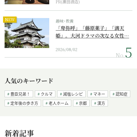
PR(濵田酒造)
NEW
趣味･教養
「卑弥呼」「藤原薬子」「満天
姫」。大河ドラマの次なる女性…
2026/08/02
No.
人気のキーワード
豊臣兄弟！
クルマ
減塩レシピ
マネー
認知症
定年後の歩き方
老人ホーム
京都
漢方
新着記事