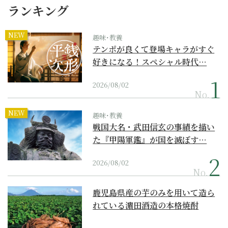
ランキング
NEW
趣味･教養
テンポが良くて登場キャラがすぐ
好きになる！スペシャル時代…
2026/08/02
No.
NEW
趣味･教養
戦国大名・武田信玄の事績を描い
た『甲陽軍鑑』が国を滅ぼす…
2026/08/02
No.
鹿児島県産の芋のみを用いて造ら
れている濵田酒造の本格焼酎