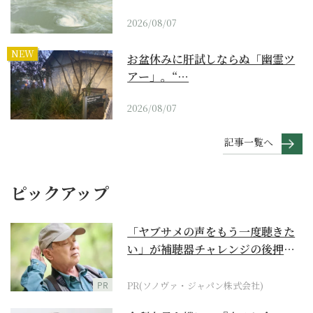
2026/08/07
NEW
お盆休みに肝試しならぬ「幽霊ツ
アー」。“…
2026/08/07
記事一覧へ
ピックアップ
「ヤブサメの声をもう一度聴きた
い」が補聴器チャレンジの後押し
に
PR
PR(ソノヴァ・ジャパン株式会社)