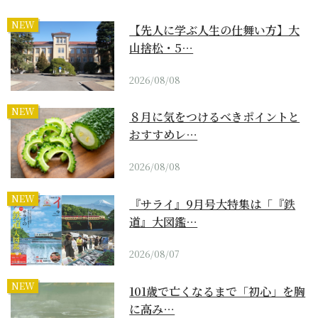
NEW
【先人に学ぶ人生の仕舞い方】大
山捨松・5…
2026/08/08
NEW
８月に気をつけるべきポイントと
おすすめレ…
2026/08/08
NEW
『サライ』9月号大特集は「『鉄
道』大図鑑…
2026/08/07
NEW
101歳で亡くなるまで「初心」を胸
に高み…