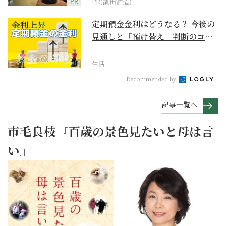
PR
PR(濵田酒造)
定期預金金利はどうなる？ 今後の
見通しと「預け替え」判断のコツ
【お金の学校】
生活
Recommended by
記事一覧へ
市毛良枝『百歳の景色見たいと母は言
い』