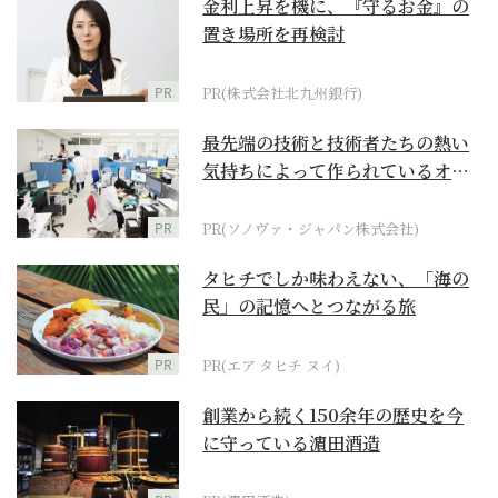
金利上昇を機に、『守るお金』の
置き場所を再検討
PR
PR(株式会社北九州銀行)
最先端の技術と技術者たちの熱い
気持ちによって作られているオー
ダーメイド補聴器
PR
PR(ソノヴァ・ジャパン株式会社)
タヒチでしか味わえない、「海の
民」の記憶へとつながる旅
PR
PR(エア タヒチ ヌイ)
創業から続く150余年の歴史を今
に守っている濵田酒造