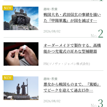
NEW
趣味･教養
戦国大名・武田信玄の事績を描い
た『甲陽軍鑑』が国を滅ぼす…
2026/08/02
No.
オーダーメイドで製作する、高機
能かつ充電式の耳あな型補聴器
PR(ソノヴァ・ジャパン株式会社)
NEW
趣味･教養
悪女から戦国ものまで。『篤姫』
でピークを迎えて過去15作…
2026/08/02
No.