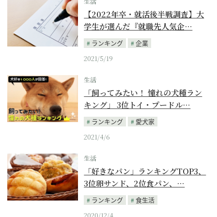
生活
【2022年卒・就活後半戦調査】大
学生が選んだ『就職先人気企…
ランキング
企業
2021/5/19
生活
「飼ってみたい！ 憧れの犬種ラン
キング」 3位トイ・プードル…
ランキング
愛犬家
2021/4/6
生活
「好きなパン」ランキングTOP3、
3位卵サンド、2位食パン、…
ランキング
食生活
2020/12/4