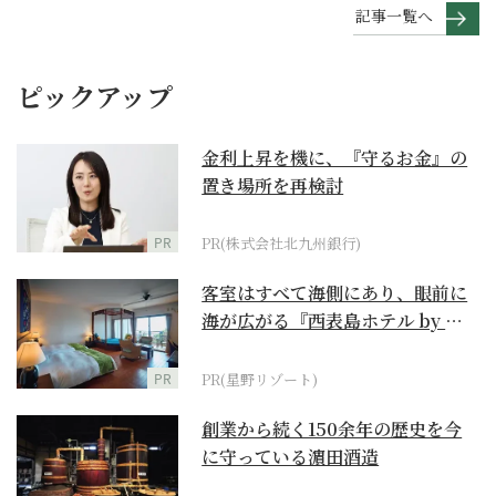
記事一覧へ
ピックアップ
金利上昇を機に、『守るお金』の
置き場所を再検討
PR
PR(株式会社北九州銀行)
客室はすべて海側にあり、眼前に
海が広がる『西表島ホテル by 星
野リゾート』
PR
PR(星野リゾート)
創業から続く150余年の歴史を今
に守っている濵田酒造