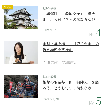
NEW
趣味･教養
「卑弥呼」「藤原薬子」「満天
姫」。大河ドラマの次なる女性…
2026/08/02
No.
金利上昇を機に、『守るお金』の
置き場所を再検討
PR(株式会社北九州銀行)
趣味･教養
衝撃の羽柴与一郎「初陣死」を語
ろう。どうして守り切れなか…
2026/07/26
No.