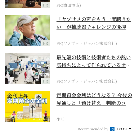
PR
PR(濵田酒造)
「ヤブサメの声をもう一度聴きた
い」が補聴器チャレンジの後押し
に
PR
PR(ソノヴァ・ジャパン株式会社)
最先端の技術と技術者たちの熱い
気持ちによって作られているオー
ダーメイド補聴器
PR
PR(ソノヴァ・ジャパン株式会社)
定期預金金利はどうなる？ 今後の
見通しと「預け替え」判断のコツ
【お金の学校】
生活
Recommended by