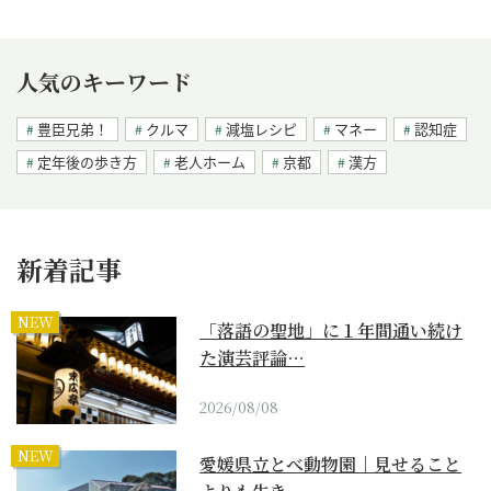
人気のキーワード
豊臣兄弟！
クルマ
減塩レシピ
マネー
認知症
定年後の歩き方
老人ホーム
京都
漢方
新着記事
NEW
「落語の聖地」に１年間通い続け
た演芸評論…
2026/08/08
NEW
愛媛県立とべ動物園｜見せること