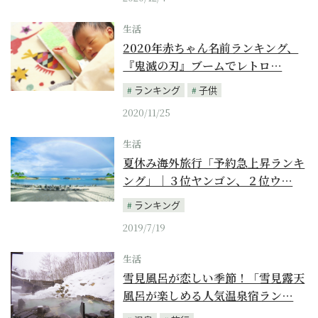
生活
2020年赤ちゃん名前ランキング、
『鬼滅の刃』ブームでレトロ…
ランキング
子供
2020/11/25
生活
夏休み海外旅行「予約急上昇ランキ
ング」｜３位ヤンゴン、２位ウ…
ランキング
2019/7/19
生活
雪見風呂が恋しい季節！「雪見露天
風呂が楽しめる人気温泉宿ラン…