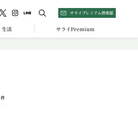
サライプレミアム倶楽部
生活
サライPremium
件