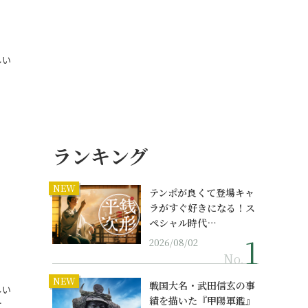
しい
ランキング
NEW
テンポが良くて登場キャ
ラがすぐ好きになる！ス
ペシャル時代…
！
2026/08/02
No.
NEW
戦国大名・武田信玄の事
しい
績を描いた『甲陽軍鑑』
…