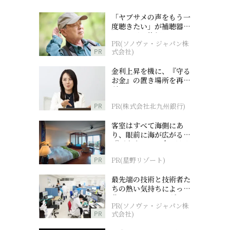
「ヤブサメの声をもう一
度聴きたい」が補聴器チ
ャレンジの後押しに
PR(ソノヴァ・ジャパン株
PR
式会社)
金利上昇を機に、『守る
お金』の置き場所を再検
討
PR
PR(株式会社北九州銀行)
客室はすべて海側にあ
り、眼前に海が広がる
『西表島ホテル by 星野
リゾート』
PR
PR(星野リゾート)
最先端の技術と技術者た
ちの熱い気持ちによって
作られているオーダーメ
PR(ソノヴァ・ジャパン株
イド補聴器
PR
式会社)