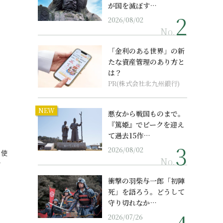
が国を滅ぼす…
2026/08/02
No.
「金利のある世界」の新
たな資産管理のあり方と
は？
PR(株式会社北九州銀行)
NEW
悪女から戦国ものまで。
『篤姫』でピークを迎え
て過去15作…
2026/08/02
、使
No.
…
衝撃の羽柴与一郎「初陣
死」を語ろう。どうして
守り切れなか…
2026/07/26