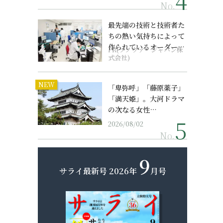
No.
最先端の技術と技術者た
ちの熱い気持ちによって
作られているオーダーメ
PR(ソノヴァ・ジャパン株
イド補聴器
式会社)
NEW
「卑弥呼」「藤原薬子」
「満天姫」。大河ドラマ
の次なる女性…
2026/08/02
No.
9
サライ最新号
2026年
月号