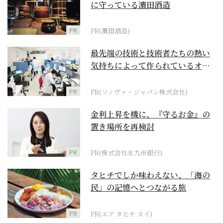
に守っている濵田酒造
PR
PR(濵田酒造)
最先端の技術と技術者たちの熱い
気持ちによって作られているオー
ダーメイド補聴器
PR
PR(ソノヴァ・ジャパン株式会社)
金利上昇を機に、『守るお金』の
置き場所を再検討
PR
PR(株式会社北九州銀行)
タヒチでしか味わえない、「海の
民」の記憶へとつながる旅
PR
PR(エア タヒチ ヌイ)