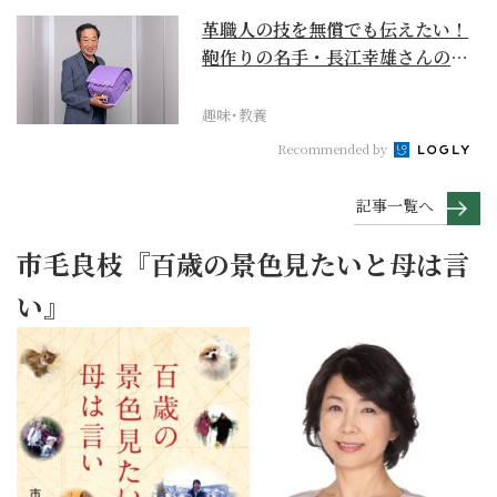
革職人の技を無償でも伝えたい！
鞄作りの名手・長江幸雄さんの第
二の人生の挑戦
趣味･教養
Recommended by
記事一覧へ
市毛良枝『百歳の景色見たいと母は言
い』