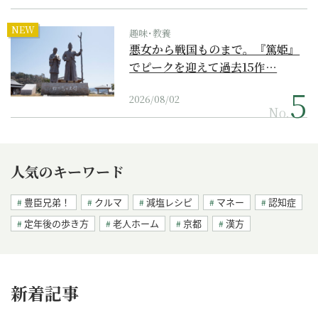
NEW
趣味･教養
悪女から戦国ものまで。『篤姫』
でピークを迎えて過去15作…
2026/08/02
No.
人気のキーワード
豊臣兄弟！
クルマ
減塩レシピ
マネー
認知症
定年後の歩き方
老人ホーム
京都
漢方
新着記事