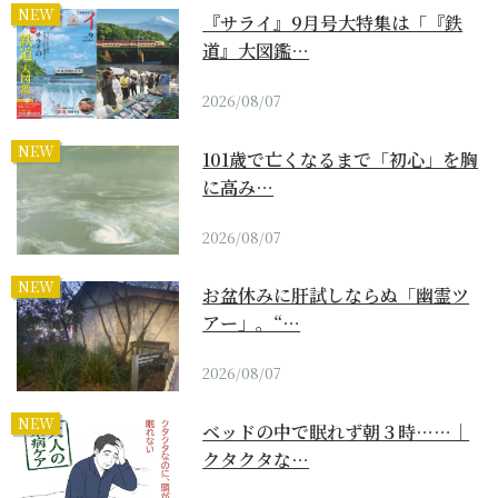
NEW
『サライ』9月号大特集は「『鉄
道』大図鑑…
2026/08/07
NEW
101歳で亡くなるまで「初心」を胸
に高み…
2026/08/07
NEW
お盆休みに肝試しならぬ「幽霊ツ
アー」。“…
2026/08/07
NEW
ベッドの中で眠れず朝３時……｜
クタクタな…