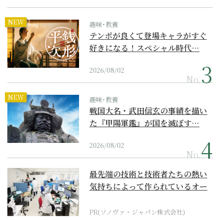
NEW
趣味･教養
テンポが良くて登場キャラがすぐ
好きになる！スペシャル時代…
2026/08/02
No.
NEW
趣味･教養
戦国大名・武田信玄の事績を描い
た『甲陽軍鑑』が国を滅ぼす…
2026/08/02
No.
最先端の技術と技術者たちの熱い
気持ちによって作られているオー
ダーメイド補聴器
PR(ソノヴァ・ジャパン株式会社)