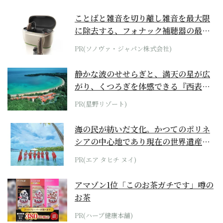
ことばと雑音を切り離し雑音を最大限
に除去する、フォナック補聴器の最上
位モデル
PR(ソノヴァ・ジャパン株式会社)
静かな波のせせらぎと、満天の星が広
がり、くつろぎを体感できる『西表島
ホテル by...
PR(星野リゾート)
海の民が紡いだ文化。かつてのポリネ
シアの中心地であり現在の世界遺産か
らみえてくる...
PR(エア タヒチ ヌイ)
アマゾン1位「このお茶ガチです」噂の
お茶
PR(ハーブ健康本舗)