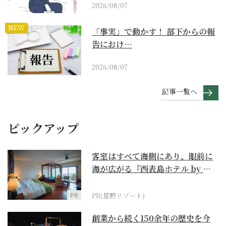
2026/08/07
NEW
「事実」で動かす！ 部下からの報
告におけ…
2026/08/07
記事一覧へ
ピックアップ
客室はすべて海側にあり、眼前に
海が広がる『西表島ホテル by 星
野リゾート』
PR
PR(星野リゾート)
創業から続く150余年の歴史を今