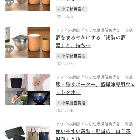
小学館百貨店
2024/5/6
サライの通販「らくだ屋通信販売部」商品
酒をまろやかにする「錫製の酒
器」と、持ち…
小学館百貨店
2024/3/27
サライの通販「らくだ屋通信販売部」商品
腰・膝サポーター、墓掃除専用ウェ
ットタオ…
小学館百貨店
2024/2/16
サライの通販「らくだ屋通信販売部」商品
使いやすい薄型・軽量の「山羊革
財布」と抜…