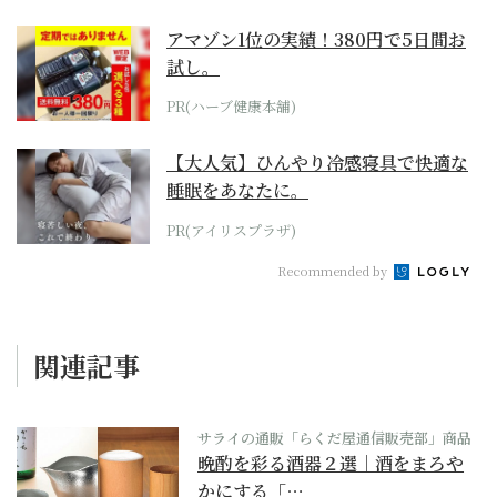
アマゾン1位の実績！380円で5日間お
試し。
PR(ハーブ健康本舗)
【大人気】ひんやり冷感寝具で快適な
睡眠をあなたに。
PR(アイリスプラザ)
Recommended by
関連記事
サライの通販「らくだ屋通信販売部」商品
晩酌を彩る酒器２選｜酒をまろや
かにする「…