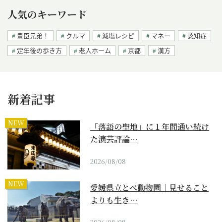
人気のキーワード
豊臣兄弟！
クルマ
減塩レシピ
マネー
認知症
定年後の歩き方
老人ホーム
京都
漢方
新着記事
NEW
「落語の聖地」に１年間通い続け
た演芸評論…
2026/08/08
NEW
愛媛県立とべ動物園｜見せること
よりも生き…