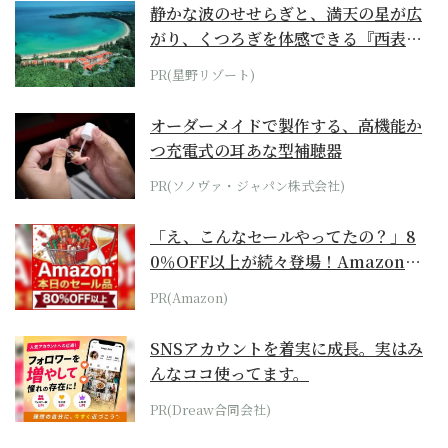
静かな波のせせらぎと、満天の星が広
がり、くつろぎを体感できる『西表島
ホテル by...
PR(星野リゾート)
オーダーメイドで製作する、高機能か
つ充電式の耳あな型補聴器
PR(ソノヴァ・ジャパン株式会社)
「え、こんなセールやってたの？」8
0％OFF以上が続々登場！Amazonの
本気が...
PR(Amazon)
SNSアカウントを着実に成長。実はみ
んなココ使ってます。
PR(Dreaw合同会社)