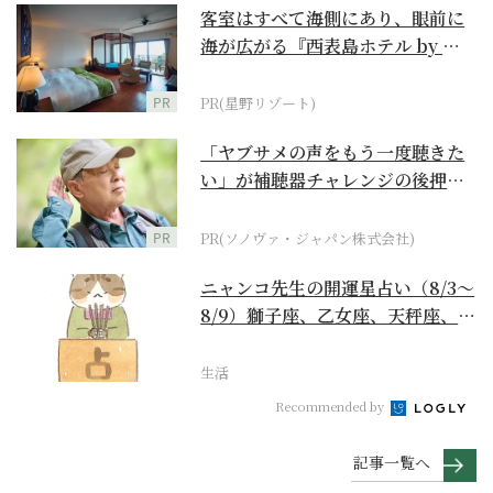
客室はすべて海側にあり、眼前に
海が広がる『西表島ホテル by 星
野リゾート』
PR
PR(星野リゾート)
「ヤブサメの声をもう一度聴きた
い」が補聴器チャレンジの後押し
に
PR
PR(ソノヴァ・ジャパン株式会社)
ニャンコ先生の開運星占い（8/3～
8/9）獅子座、乙女座、天秤座、蠍
座編
生活
Recommended by
記事一覧へ