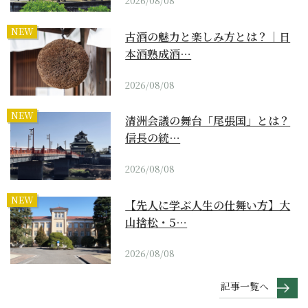
2026/08/08
NEW
古酒の魅力と楽しみ方とは？｜日
本酒熟成酒…
2026/08/08
NEW
清洲会議の舞台「尾張国」とは？
信長の統…
2026/08/08
NEW
【先人に学ぶ人生の仕舞い方】大
山捨松・5…
2026/08/08
記事一覧へ