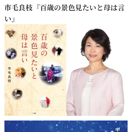
市毛良枝『百歳の景色見たいと母は言
い』