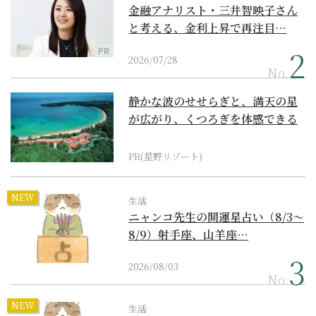
金融アナリスト・三井智映子さん
と考える、金利上昇で再注目…
PR
2026/07/28
No.
静かな波のせせらぎと、満天の星
が広がり、くつろぎを体感できる
『西表島ホテル by...
PR(星野リゾート)
NEW
生活
ニャンコ先生の開運星占い（8/3～
8/9）射手座、山羊座…
2026/08/03
No.
NEW
生活