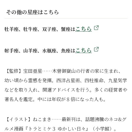
その他の星座はこちら
こちら
牡羊座、牡牛座、双子座、蟹座は
こちら
射手座、山羊座、水瓶座、魚座は
【監修】宝田亜星……木曽御嶽山の行者の家に生まれ、
幼い頃から霊感を発揮。西洋占星術、四柱推命、九星気学
などを取り入れ、開運アドバイスを行う。多くの経営者や
著名人を鑑定。中には年収が８倍になった人も。
【イラスト】ねこまき……最新刊は、話題沸騰のネコ&グ
ルメ漫画『トラとミケ３ ゆかしい日々』（小学館）。