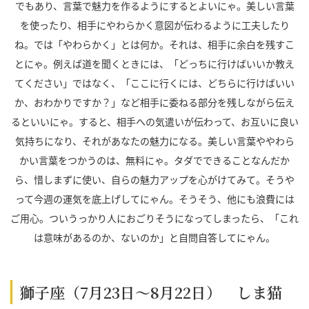
でもあり、言葉で魅力を作るようにするとよいにゃ。美しい言葉
を使ったり、相手にやわらかく意図が伝わるように工夫したり
ね。では「やわらかく」とは何か。それは、相手に余白を残すこ
とにゃ。例えば道を聞くときには、「どっちに行けばいいか教え
てください」ではなく、「ここに行くには、どちらに行けばいい
か、おわかりですか？」など相手に委ねる部分を残しながら伝え
るといいにゃ。すると、相手への気遣いが伝わって、お互いに良い
気持ちになり、それがあなたの魅力になる。美しい言葉ややわら
かい言葉をつかうのは、無料にゃ。タダでできることなんだか
ら、惜しまずに使い、自らの魅力アップを心がけてみて。そうや
って今週の運気を底上げしてにゃん。そうそう、他にも浪費には
ご用心。ついうっかり人におごりそうになってしまったら、「これ
は意味があるのか、ないのか」と自問自答してにゃん。
獅子座（7月23日～8月22日） しま猫