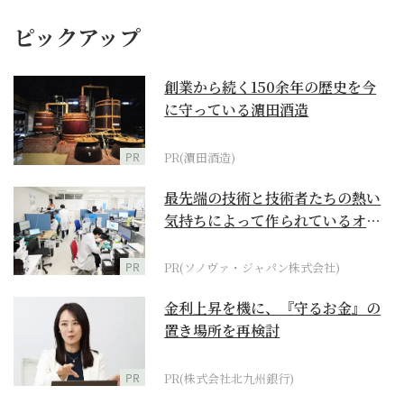
ピックアップ
創業から続く150余年の歴史を今
に守っている濵田酒造
PR
PR(濵田酒造)
最先端の技術と技術者たちの熱い
気持ちによって作られているオー
ダーメイド補聴器
PR
PR(ソノヴァ・ジャパン株式会社)
金利上昇を機に、『守るお金』の
置き場所を再検討
PR
PR(株式会社北九州銀行)