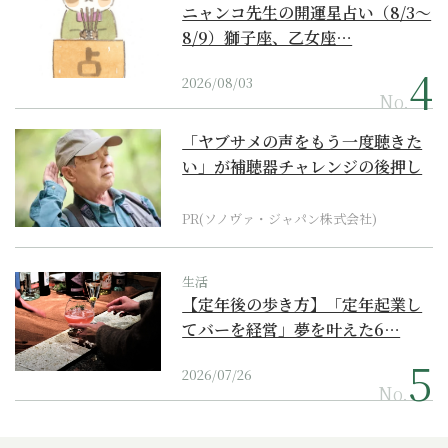
ニャンコ先生の開運星占い（8/3～
8/9）獅子座、乙女座…
2026/08/03
No.
「ヤブサメの声をもう一度聴きた
い」が補聴器チャレンジの後押し
に
PR(ソノヴァ・ジャパン株式会社)
生活
【定年後の歩き方】「定年起業し
てバーを経営」夢を叶えた6…
2026/07/26
No.