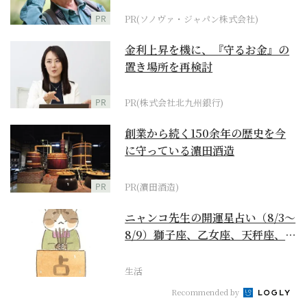
PR
PR(ソノヴァ・ジャパン株式会社)
金利上昇を機に、『守るお金』の
置き場所を再検討
PR
PR(株式会社北九州銀行)
創業から続く150余年の歴史を今
に守っている濵田酒造
PR
PR(濵田酒造)
ニャンコ先生の開運星占い（8/3～
8/9）獅子座、乙女座、天秤座、蠍
座編
生活
Recommended by