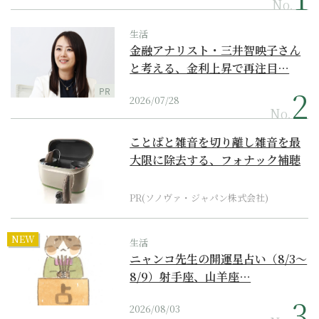
No.
生活
金融アナリスト・三井智映子さん
と考える、金利上昇で再注目…
PR
2026/07/28
No.
ことばと雑音を切り離し雑音を最
大限に除去する、フォナック補聴
器の最上位モデル
PR(ソノヴァ・ジャパン株式会社)
NEW
生活
ニャンコ先生の開運星占い（8/3～
8/9）射手座、山羊座…
2026/08/03