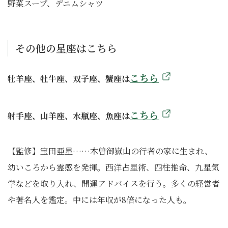
野菜スープ、デニムシャツ
その他の星座はこちら
こ
ちら
牡羊座、牡牛座、双子座、蟹座は
こちら
射手座、山羊座、水瓶座、魚座は
【監修】宝田亜星……木曽御嶽山の行者の家に生まれ、
幼いころから霊感を発揮。西洋占星術、四柱推命、九星気
学などを取り入れ、開運アドバイスを行う。多くの経営者
や著名人を鑑定。中には年収が8倍になった人も。