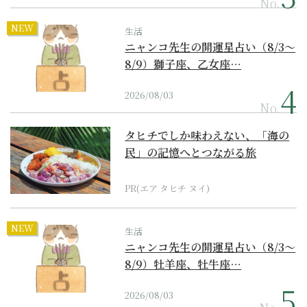
No.
NEW
生活
ニャンコ先生の開運星占い（8/3～
8/9）獅子座、乙女座…
2026/08/03
No.
タヒチでしか味わえない、「海の
民」の記憶へとつながる旅
PR(エア タヒチ ヌイ)
NEW
生活
ニャンコ先生の開運星占い（8/3～
8/9）牡羊座、牡牛座…
2026/08/03