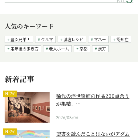
No.
人気のキーワード
豊臣兄弟！
クルマ
減塩レシピ
マネー
認知症
定年後の歩き方
老人ホーム
京都
漢方
新着記事
NEW
稀代の浮世絵師の作品200点余り
が集結。…
2026/08/06
NEW
聖書を読んだことはないがアダム