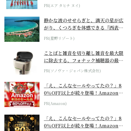
らみえてくる...
PR(エア タヒチ ヌイ)
静かな波のせせらぎと、満天の星が広
がり、くつろぎを体感できる『西表島
ホテル by...
PR(星野リゾート)
ことばと雑音を切り離し雑音を最大限
に除去する、フォナック補聴器の最上
位モデル
PR(ソノヴァ・ジャパン株式会社)
「え、こんなセールやってたの？」8
0％OFF以上が続々登場！Amazonの
本気が...
PR(Amazon)
「え、こんなセールやってたの？」8
0％OFF以上が続々登場！Amazonの