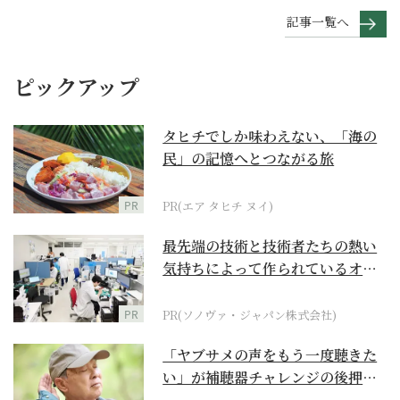
記事一覧へ
ピックアップ
タヒチでしか味わえない、「海の
民」の記憶へとつながる旅
PR
PR(エア タヒチ ヌイ)
最先端の技術と技術者たちの熱い
気持ちによって作られているオー
ダーメイド補聴器
PR
PR(ソノヴァ・ジャパン株式会社)
「ヤブサメの声をもう一度聴きた
い」が補聴器チャレンジの後押し
に