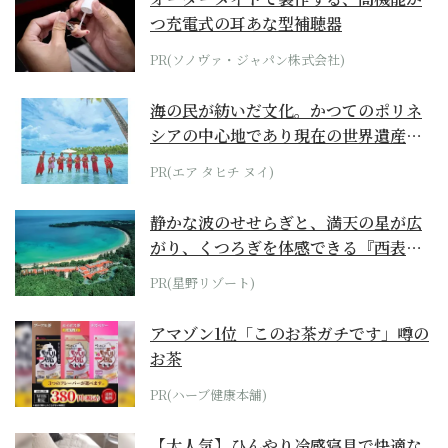
つ充電式の耳あな型補聴器
PR(ソノヴァ・ジャパン株式会社)
海の民が紡いだ文化。かつてのポリネ
シアの中心地であり現在の世界遺産か
らみえてくる...
PR(エア タヒチ ヌイ)
静かな波のせせらぎと、満天の星が広
がり、くつろぎを体感できる『西表島
ホテル by...
PR(星野リゾート)
アマゾン1位「このお茶ガチです」噂の
お茶
PR(ハーブ健康本舗)
【大人気】ひんやり冷感寝具で快適な