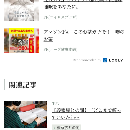
睡眠をあなたに。
PR(アイリスプラザ)
アマゾン1位「このお茶ガチです」噂の
お茶
PR(ハーブ健康本舗)
Recommended by
関連記事
生活
【義家族との間】「どこまで頼っ
ていいかわ…
義家族との間