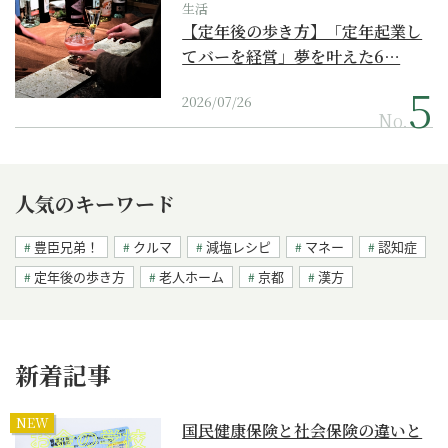
生活
【定年後の歩き方】「定年起業し
てバーを経営」夢を叶えた6…
2026/07/26
No.
人気のキーワード
豊臣兄弟！
クルマ
減塩レシピ
マネー
認知症
定年後の歩き方
老人ホーム
京都
漢方
新着記事
NEW
国民健康保険と社会保険の違いと