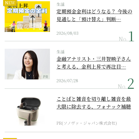
NEW
生活
定期預金金利はどうなる？ 今後の
見通しと「預け替え」判断…
2026/08/03
No.
生活
金融アナリスト・三井智映子さん
と考える、金利上昇で再注目…
PR
2026/07/28
No.
ことばと雑音を切り離し雑音を最
大限に除去する、フォナック補聴
器の最上位モデル
PR(ソノヴァ・ジャパン株式会社)