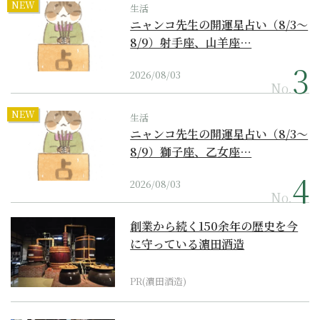
NEW
生活
ニャンコ先生の開運星占い（8/3～
8/9）射手座、山羊座…
2026/08/03
No.
NEW
生活
ニャンコ先生の開運星占い（8/3～
8/9）獅子座、乙女座…
2026/08/03
No.
創業から続く150余年の歴史を今
に守っている濵田酒造
PR(濵田酒造)