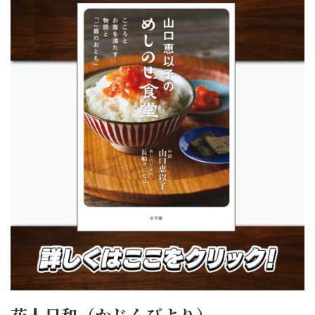
花人日和（かじんびより）