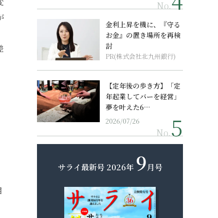
変
No.
が
金利上昇を機に、『守る
お金』の置き場所を再検
討
差
PR(株式会社北九州銀行)
【定年後の歩き方】「定
年起業してバーを経営」
夢を叶えた6…
も
2026/07/26
No.
9
サライ最新号
2026年
月号
目