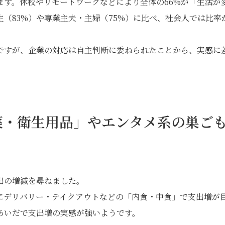
ます。休校やリモートワークなどにより全体の66%が「生活が
（83%）や専業主夫・主婦（75%）に比べ、社会人では比率
ですが、企業の対応は自主判断に委ねられたことから、実感に
薬・衛生用品」やエンタメ系の巣ご
出の増減を尋ねました。
にデリバリー・テイクアウトなどの「内食・中食」で支出増が
あいだで支出増の実感が強いようです。