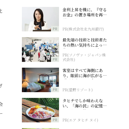
金利上昇を機に、『守る
比
お金』の置き場所を再検
討
PR
PR(株式会社北九州銀行)
最先端の技術と技術者た
ちの熱い気持ちによって
と
作られているオーダーメ
PR(ソノヴァ・ジャパン株
イド補聴器
PR
式会社)
客室はすべて海側にあ
り、眼前に海が広がる
『西表島ホテル by 星野
げ
リゾート』
PR
PR(星野リゾート)
タヒチでしか味わえな
会
い、「海の民」の記憶へ
とつながる旅
ー
PR
PR(エア タヒチ ヌイ)