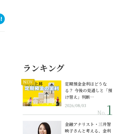
ランキング
NEW
定期預金金利はどうな
る？ 今後の見通しと「預
け替え」判断…
2026/08/03
No.
金融アナリスト・三井智
映子さんと考える、金利