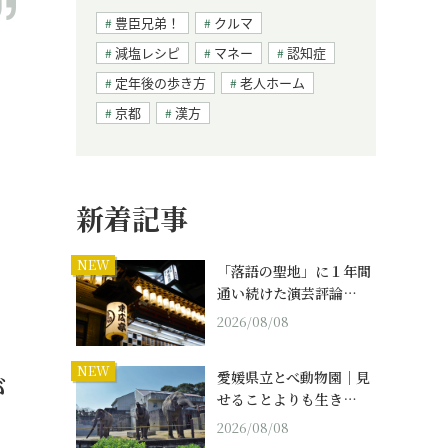
豊臣兄弟！
クルマ
減塩レシピ
マネー
認知症
定年後の歩き方
老人ホーム
京都
漢方
新着記事
NEW
「落語の聖地」に１年間
通い続けた演芸評論…
2026/08/08
NEW
愛媛県立とべ動物園｜見
が
せることよりも生き…
2026/08/08