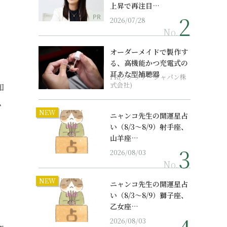
上昇で再注目…
PR
2026/07/28
No.
オーダーメイドで製作す
る、高機能かつ充電式の
耳あな型補聴器
PR(ソノヴァ・ジャパン株
式会社)
知
ム
NEW
ニャンコ先生の開運星占
い（8/3～8/9）射手座、
。
山羊座…
2026/08/03
No.
NEW
ニャンコ先生の開運星占
い（8/3～8/9）獅子座、
乙女座…
2026/08/03