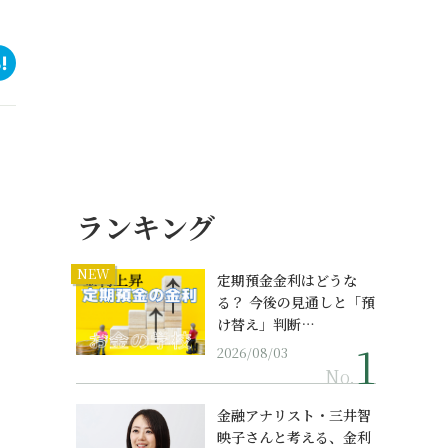
ランキング
NEW
定期預金金利はどうな
る？ 今後の見通しと「預
け替え」判断…
2026/08/03
No.
金融アナリスト・三井智
映子さんと考える、金利