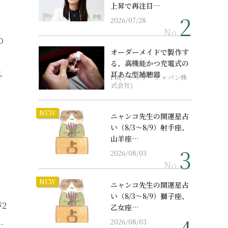
上昇で再注目…
PR
2026/07/28
No.
の
オーダーメイドで製作す
る、高機能かつ充電式の
え
耳あな型補聴器
PR(ソノヴァ・ジャパン株
式会社)
NEW
ニャンコ先生の開運星占
い（8/3～8/9）射手座、
山羊座…
2026/08/03
No.
NEW
ニャンコ先生の開運星占
い（8/3～8/9）獅子座、
2
乙女座…
.
2026/08/03