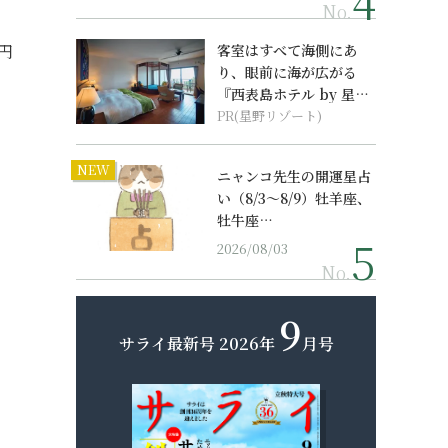
No.
円
客室はすべて海側にあ
り、眼前に海が広がる
『西表島ホテル by 星野
リゾート』
PR(星野リゾート)
NEW
ニャンコ先生の開運星占
い（8/3～8/9）牡羊座、
牡牛座…
2026/08/03
No.
9
サライ最新号
2026年
月号