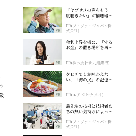
「ヤブサメの声をもう一
度聴きたい」が補聴器チ
ャレンジの後押しに
PR(ソノヴァ・ジャパン株
PR
式会社)
金利上昇を機に、『守る
お金』の置き場所を再検
討
PR
PR(株式会社北九州銀行)
タヒチでしか味わえな
こ
い、「海の民」の記憶へ
とつながる旅
%
PR
PR(エア タヒチ ヌイ)
歳
最先端の技術と技術者た
ちの熱い気持ちによって
作られているオーダーメ
PR(ソノヴァ・ジャパン株
イド補聴器
PR
式会社)