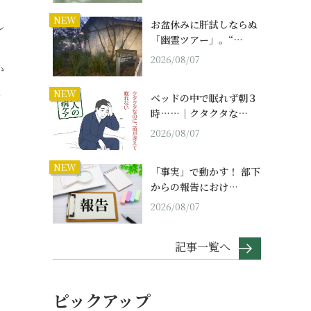
NEW
し
お盆休みに肝試しならぬ
「幽霊ツアー」。“…
2026/08/07
か
ま
NEW
ベッドの中で眠れず朝３
時……｜クタクタな…
2026/08/07
NEW
「事実」で動かす！ 部下
からの報告におけ…
2026/08/07
記事一覧へ
ピックアップ