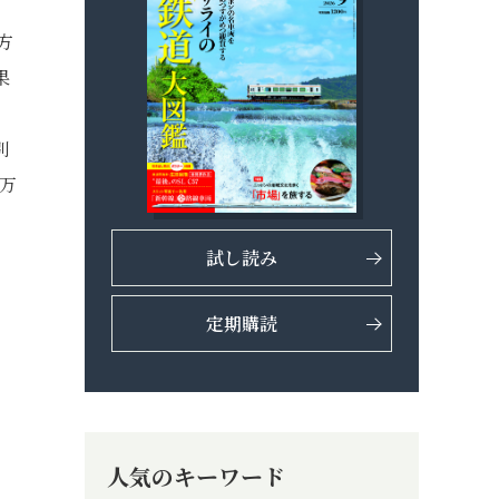
方
果
別
9万
試し読み
定期購読
人気のキーワード
い