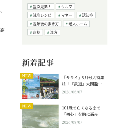
豊臣兄弟！
クルマ
い
減塩レシピ
マネー
認知症
均
定年後の歩き方
老人ホーム
円高
京都
漢方
新着記事
NEW
『サライ』9月号大特集
は「『鉄道』大図鑑…
2026/08/07
NEW
101歳で亡くなるまで
「初心」を胸に高み…
2026/08/07