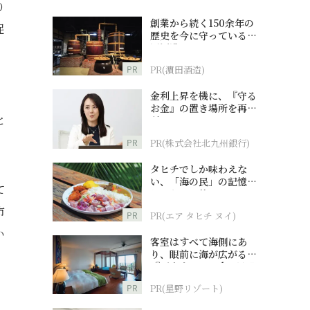
り
創業から続く150余年の
促
歴史を今に守っている濵
田酒造
PR
PR(濵田酒造)
金利上昇を機に、『守る
お金』の置き場所を再検
と
討
PR
PR(株式会社北九州銀行)
タヒチでしか味わえな
い、「海の民」の記憶へ
て
とつながる旅
市
PR
PR(エア タヒチ ヌイ)
い
客室はすべて海側にあ
り、眼前に海が広がる
『西表島ホテル by 星野
リゾート』
PR
PR(星野リゾート)