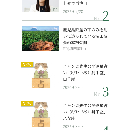
上昇で再注目…
PR
2026/07/28
No.
鹿児島県産の芋のみを用
いて造られている濵田酒
造の本格焼酎
PR(濵田酒造)
NEW
ニャンコ先生の開運星占
い（8/3～8/9）射手座、
山羊座…
2026/08/03
No.
NEW
ニャンコ先生の開運星占
い（8/3～8/9）獅子座、
乙女座…
2026/08/03