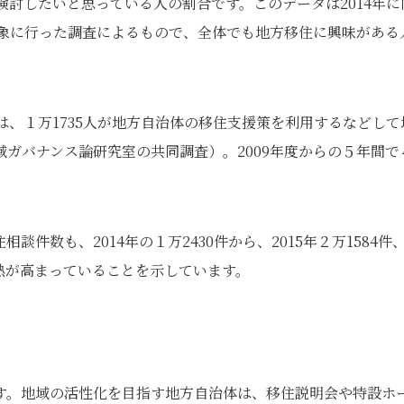
検討したいと思っている人の割合です。このデータは2014年に
対象に行った調査によるもので、全体でも地方移住に興味がある
は、１万1735人が地方自治体の移住支援策を利用するなどして
ガバナンス論研究室の共同調査）。2009年度からの５年間で
件数も、2014年の１万2430件から、2015年２万1584件、
住熱が高まっていることを示しています。
す。地域の活性化を目指す地方自治体は、移住説明会や特設ホ