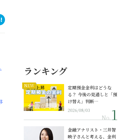
ランキング
テ
NEW
定期預金金利はどうな
る？ 今後の見通しと「預
移
け替え」判断…
2026/08/03
No.
金融アナリスト・三井智
映子さんと考える、金利