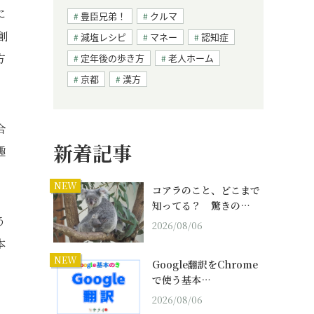
に
豊臣兄弟！
クルマ
創
減塩レシピ
マネー
認知症
方
定年後の歩き方
老人ホーム
京都
漢方
合
新着記事
趣
NEW
コアラのこと、どこまで
知ってる？ 驚きの…
う
2026/08/06
本
NEW
Google翻訳をChrome
で使う基本…
2026/08/06