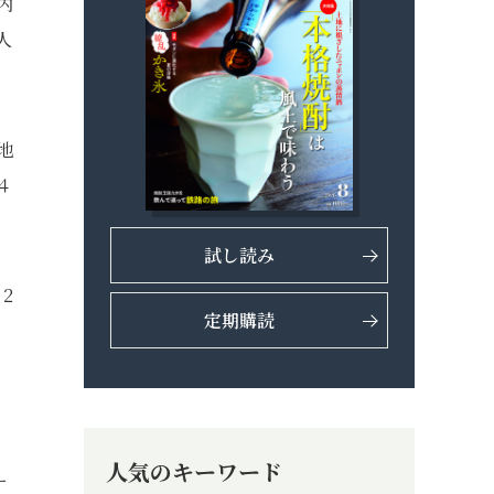
内
人
地
４
試し読み
2
定期購読
人気のキーワード
ー