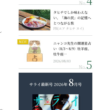
No.
タヒチでしか味わえな
い、「海の民」の記憶へ
とつながる旅
PR(エア タヒチ ヌイ)
し
NEW
ニャンコ先生の開運星占
い（8/3～8/9）牡羊座、
牡牛座…
2026/08/03
No.
8
サライ最新号
2026年
月号