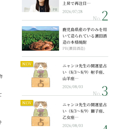
上昇で再注目…
PR
2026/07/28
No.
鹿児島県産の芋のみを用
いて造られている濵田酒
造の本格焼酎
PR(濵田酒造)
NEW
ニャンコ先生の開運星占
い（8/3～8/9）射手座、
物
山羊座…
日
2026/08/03
No.
て
NEW
、
ニャンコ先生の開運星占
い（8/3～8/9）獅子座、
乙女座…
件
2026/08/03