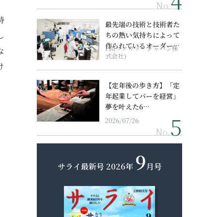
No.
持
最先端の技術と技術者た
し
ちの熱い気持ちによって
作られているオーダーメ
PR(ソノヴァ・ジャパン株
な
イド補聴器
式会社)
け
【定年後の歩き方】「定
年起業してバーを経営」
夢を叶えた6…
2026/07/26
No.
9
サライ最新号
2026年
月号