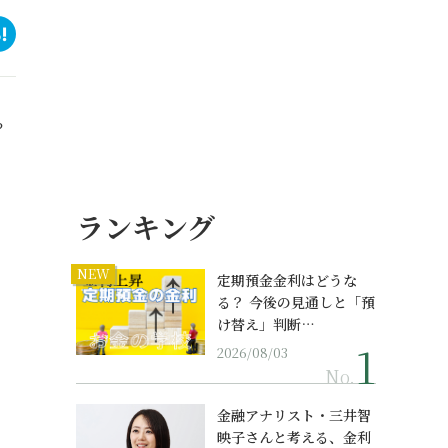
？
ランキング
NEW
定期預金金利はどうな
る？ 今後の見通しと「預
け替え」判断…
2026/08/03
No.
金融アナリスト・三井智
映子さんと考える、金利