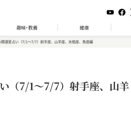
趣味･教養
健康
開運星占い（7/1～7/7）射手座、山羊座、水瓶座、魚座編
（7/1～7/7）射手座、山羊