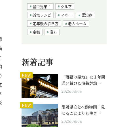
豊臣兄弟！
クルマ
減塩レシピ
マネー
認知症
定年後の歩き方
老人ホーム
京都
漢方
思
前
と
新着記事
自
り
NEW
「落語の聖地」に１年間
通い続けた演芸評論…
覚
2026/08/08
ス
を
NEW
愛媛県立とべ動物園｜見
せることよりも生き…
2026/08/08