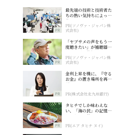
最先端の技術と技術者た
ちの熱い気持ちによって
作られているオーダーメ
PR(ソノヴァ・ジャパン株
イド補聴器
PR
式会社)
「ヤブサメの声をもう一
度聴きたい」が補聴器チ
ャレンジの後押しに
PR(ソノヴァ・ジャパン株
PR
式会社)
金利上昇を機に、『守る
お金』の置き場所を再検
討
PR
PR(株式会社北九州銀行)
タヒチでしか味わえな
い、「海の民」の記憶へ
とつながる旅
PR
PR(エア タヒチ ヌイ)