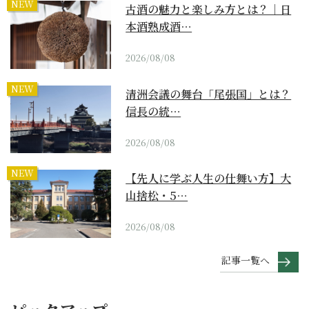
NEW
古酒の魅力と楽しみ方とは？｜日
本酒熟成酒…
2026/08/08
NEW
清洲会議の舞台「尾張国」とは？
信長の統…
2026/08/08
NEW
【先人に学ぶ人生の仕舞い方】大
山捨松・5…
2026/08/08
記事一覧へ