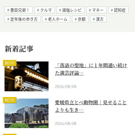
豊臣兄弟！
クルマ
減塩レシピ
マネー
認知症
定年後の歩き方
老人ホーム
京都
漢方
新着記事
NEW
「落語の聖地」に１年間通い続け
た演芸評論…
2026/08/08
NEW
愛媛県立とべ動物園｜見せること
よりも生き…
2026/08/08