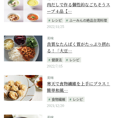
肉だしで作る個性的なごちそうス
ープ４品【…
レシピ
ふーみんの絶品台湾料理
2022/11/25
美味
良質なたんぱく質がたっぷり摂れ
る！「大豆…
健康法
レシピ
2022/7/15
美味
寒天で食物繊維を上手にプラス！
簡単和風…
食物繊維
レシピ
2021/12/20
美味