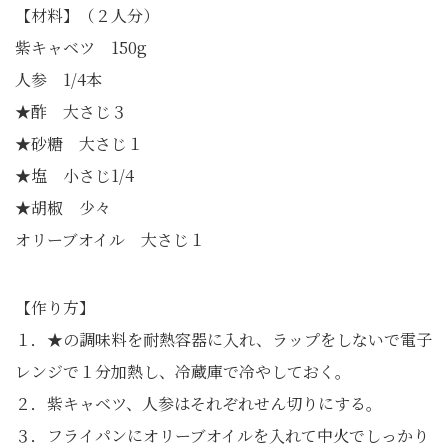
【材料】（２人分）
紫キャベツ 150g
人参 1/4本
★酢 大さじ３
★砂糖 大さじ１
★塩 小さじ1/4
★胡椒 少々
オリーブオイル 大さじ１
【作り方】
１．★の調味料を耐熱容器に入れ、ラップをしないで電子
レンジで１分加熱し、冷蔵庫で冷やしておく。
２．紫キャベツ、人参はそれぞれせん切りにする。
３．フライパンにオリーブオイルを入れて中火でしっかり