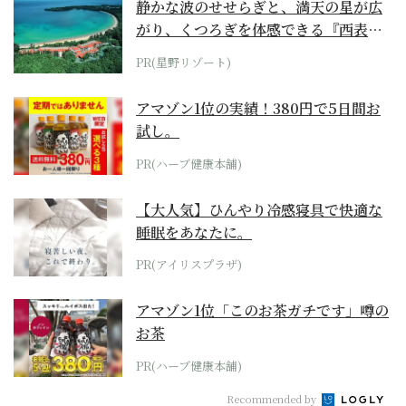
静かな波のせせらぎと、満天の星が広
がり、くつろぎを体感できる『西表島
ホテル by...
PR(星野リゾート)
アマゾン1位の実績！380円で5日間お
試し。
PR(ハーブ健康本舗)
【大人気】ひんやり冷感寝具で快適な
睡眠をあなたに。
PR(アイリスプラザ)
アマゾン1位「このお茶ガチです」噂の
お茶
PR(ハーブ健康本舗)
Recommended by