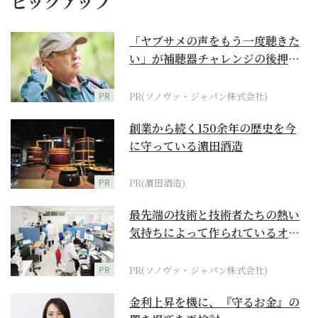
ピックアップ
「ヤブサメの声をもう一度聴きた
い」が補聴器チャレンジの後押し
に
PR
PR(ソノヴァ・ジャパン株式会社)
創業から続く150余年の歴史を今
に守っている濵田酒造
PR
PR(濵田酒造)
最先端の技術と技術者たちの熱い
気持ちによって作られているオー
ダーメイド補聴器
PR
PR(ソノヴァ・ジャパン株式会社)
金利上昇を機に、『守るお金』の