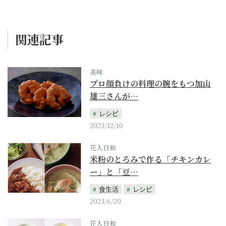
関連記事
美味
プロ顔負けの料理の腕をもつ加山
雄三さんが…
レシピ
2023/12/10
花人日和
米粉のとろみで作る「チキンカレ
ー」と「豆…
食生活
レシピ
2023/6/20
花人日和