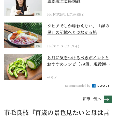
置き場所を再検討
PR
PR(株式会社北九州銀行)
タヒチでしか味わえない、「海の
民」の記憶へとつながる旅
PR
PR(エア タヒチ ヌイ)
８月に気をつけるべきポイントと
おすすめレシピ【79歳、現役漢方
家の季節の養生12...
サライ
Recommended by
記事一覧へ
市毛良枝『百歳の景色見たいと母は言