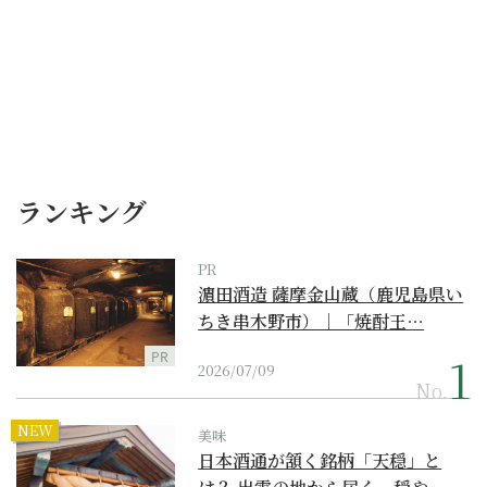
ランキング
PR
濵田酒造 薩摩金山蔵（鹿児島県い
ちき串木野市）｜「焼酎王…
PR
2026/07/09
No.
NEW
美味
日本酒通が頷く銘柄「天穏」と