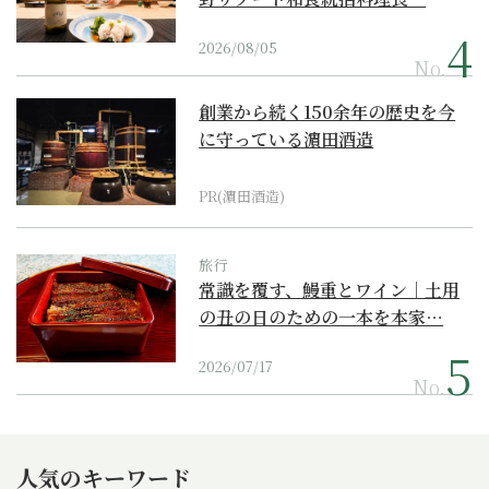
2026/08/05
No.
創業から続く150余年の歴史を今
に守っている濵田酒造
PR(濵田酒造)
旅行
常識を覆す、鰻重とワイン｜土用
の丑の日のための一本を本家…
2026/07/17
No.
人気のキーワード