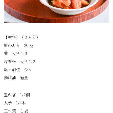
【材料】（２人分）
鮭のあら 200g
酢 大さじ３
片栗粉 大さじ２
塩・胡椒 少々
揚げ油 適量
玉ねぎ 1/2個
人参 1/4本
三つ葉 １袋