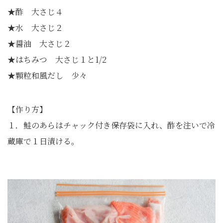
★酢 大さじ４
★水 大さじ２
★醤油 大さじ２
★はちみつ 大さじ１と1/2
★顆粒和風だし 少々
【作り方】
１．鮭のあらはチャック付き保存袋に入れ、酢を注いで冷
蔵庫で１日漬ける。