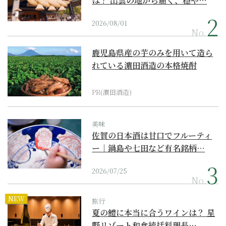
は？ 出雲の地から届く、穏や…
2026/08/01
No.
鹿児島県産の芋のみを用いて造ら
れている濵田酒造の本格焼酎
PR(濵田酒造)
美味
佐賀の日本酒は甘口でフルーティ
ー｜鍋島や七田など有名銘柄…
2026/07/25
No.
NEW
旅行
夏の鱧に本当に合うワインは？ 星
野リゾート和食統括料理長…