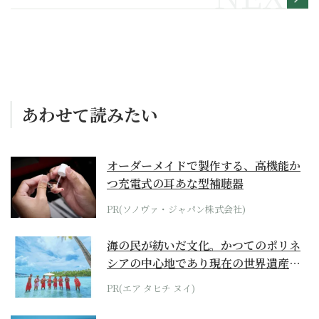
あわせて読みたい
オーダーメイドで製作する、高機能か
つ充電式の耳あな型補聴器
PR(ソノヴァ・ジャパン株式会社)
海の民が紡いだ文化。かつてのポリネ
シアの中心地であり現在の世界遺産か
らみえてくる...
PR(エア タヒチ ヌイ)