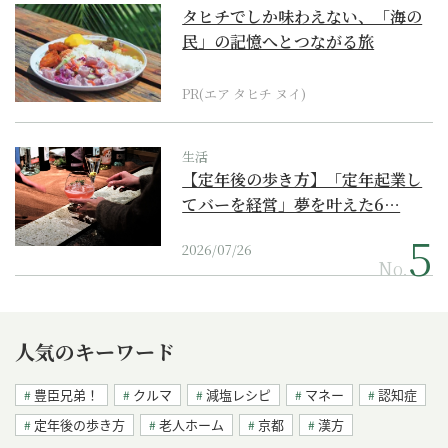
タヒチでしか味わえない、「海の
民」の記憶へとつながる旅
PR(エア タヒチ ヌイ)
生活
【定年後の歩き方】「定年起業し
てバーを経営」夢を叶えた6…
2026/07/26
No.
人気のキーワード
豊臣兄弟！
クルマ
減塩レシピ
マネー
認知症
定年後の歩き方
老人ホーム
京都
漢方