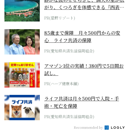
がり、くつろぎを体感できる『西表島
ホテル by...
PR(星野リゾート)
85歳まで保障 月々500円からの安
心 ライフ共済の保障
PR(愛知県共済生活協同組合)
アマゾン1位の実績！380円で5日間お
試し。
PR(ハーブ健康本舗)
ライフ共済は月々500円で入院・手
術・死亡を保障
PR(愛知県共済生活協同組合)
Recommended by