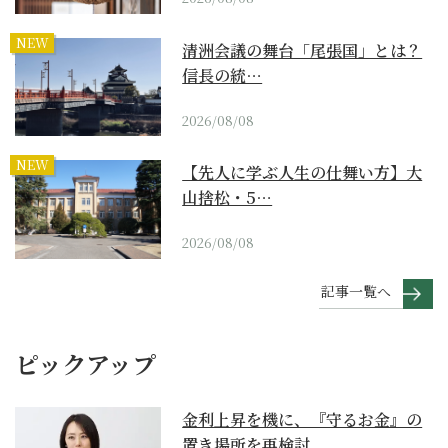
NEW
清洲会議の舞台「尾張国」とは？
信長の統…
2026/08/08
NEW
【先人に学ぶ人生の仕舞い方】大
山捨松・5…
2026/08/08
記事一覧へ
ピックアップ
金利上昇を機に、『守るお金』の
置き場所を再検討