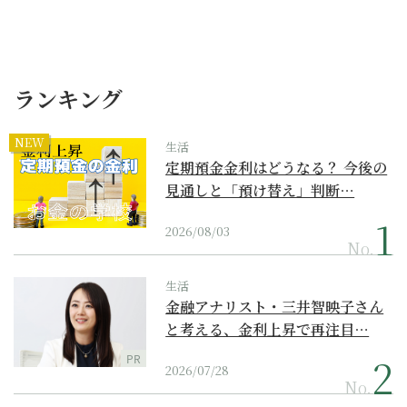
ランキング
NEW
生活
定期預金金利はどうなる？ 今後の
見通しと「預け替え」判断…
2026/08/03
No.
生活
金融アナリスト・三井智映子さん
と考える、金利上昇で再注目…
PR
2026/07/28
No.