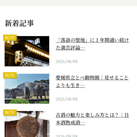
新着記事
NEW
「落語の聖地」に１年間通い続け
た演芸評論…
2026/08/08
NEW
愛媛県立とべ動物園｜見せること
よりも生き…
2026/08/08
NEW
古酒の魅力と楽しみ方とは？｜日
本酒熟成酒…
2026/08/08