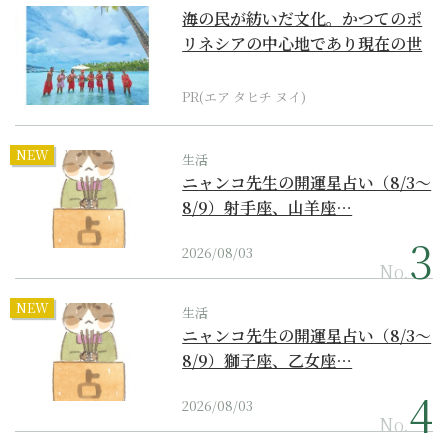
海の民が紡いだ文化。かつてのポ
リネシアの中心地であり現在の世
界遺産からみえてくる...
PR(エア タヒチ ヌイ)
NEW
生活
ニャンコ先生の開運星占い（8/3～
8/9）射手座、山羊座…
2026/08/03
No.
NEW
生活
ニャンコ先生の開運星占い（8/3～
8/9）獅子座、乙女座…
2026/08/03
No.