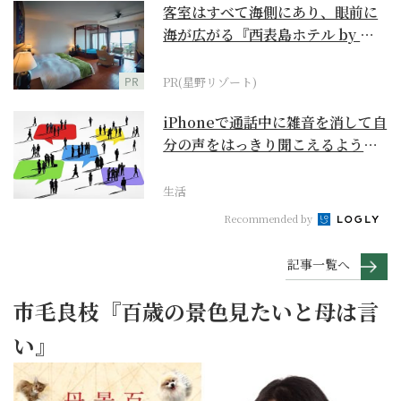
客室はすべて海側にあり、眼前に
海が広がる『西表島ホテル by 星
野リゾート』
PR
PR(星野リゾート)
iPhoneで通話中に雑音を消して自
分の声をはっきり聞こえるように
するには？【ス...
生活
Recommended by
記事一覧へ
市毛良枝『百歳の景色見たいと母は言
い』