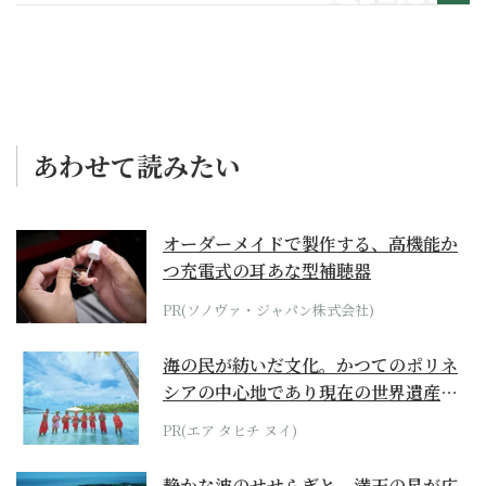
あわせて読みたい
オーダーメイドで製作する、高機能か
つ充電式の耳あな型補聴器
PR(ソノヴァ・ジャパン株式会社)
海の民が紡いだ文化。かつてのポリネ
シアの中心地であり現在の世界遺産か
らみえてくる...
PR(エア タヒチ ヌイ)
静かな波のせせらぎと、満天の星が広