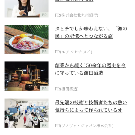
PR
PR(株式会社北九州銀行)
タヒチでしか味わえない、「海の
民」の記憶へとつながる旅
PR
PR(エア タヒチ ヌイ)
創業から続く150余年の歴史を今
に守っている濵田酒造
PR
PR(濵田酒造)
最先端の技術と技術者たちの熱い
気持ちによって作られているオー
ダーメイド補聴器
PR
PR(ソノヴァ・ジャパン株式会社)