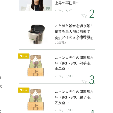
上昇で再注目…
PR
2026/07/28
No.
ことばと雑音を切り離し
雑音を最大限に除去す
る、フォナック補聴器の
PR(ソノヴァ・ジャパン株
最上位モデル
式会社)
NEW
ニャンコ先生の開運星占
い（8/3～8/9）射手座、
山羊座…
2026/08/03
平
No.
の
NEW
ニャンコ先生の開運星占
い（8/3～8/9）獅子座、
乙女座…
2026/08/03
り