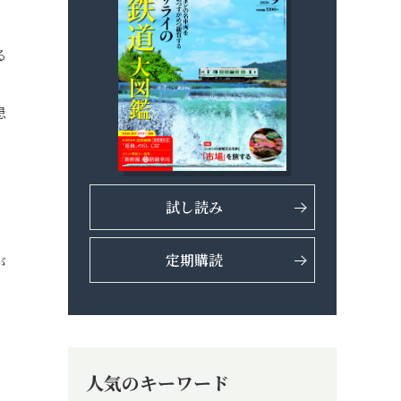
る
。
患
試し読み
定期購読
が
人気のキーワード