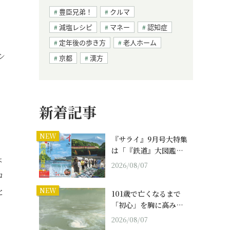
豊臣兄弟！
クルマ
減塩レシピ
マネー
認知症
定年後の歩き方
老人ホーム
シ
京都
漢方
新着記事
NEW
『サライ』9月号大特集
は「『鉄道』大図鑑…
ょ
2026/08/07
コ
NEW
と
101歳で亡くなるまで
「初心」を胸に高み…
2026/08/07
、