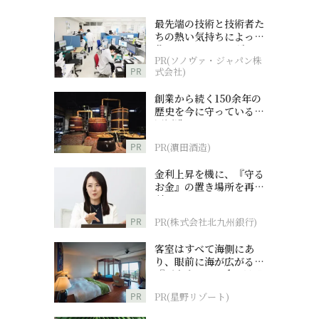
最先端の技術と技術者た
ちの熱い気持ちによって
作られているオーダーメ
PR(ソノヴァ・ジャパン株
イド補聴器
PR
式会社)
創業から続く150余年の
歴史を今に守っている濵
田酒造
PR
PR(濵田酒造)
金利上昇を機に、『守る
お金』の置き場所を再検
討
PR
PR(株式会社北九州銀行)
客室はすべて海側にあ
り、眼前に海が広がる
『西表島ホテル by 星野
リゾート』
PR
PR(星野リゾート)