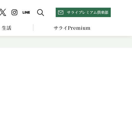
サライプレミアム倶楽部
生活
サライPremium
と