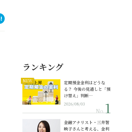
ランキング
NEW
定期預金金利はどうな
る？ 今後の見通しと「預
け替え」判断…
2026/08/03
No.
金融アナリスト・三井智
映子さんと考える、金利