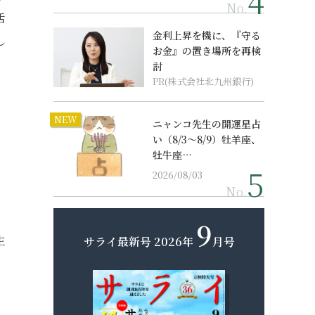
No.
活
金利上昇を機に、『守る
し
お金』の置き場所を再検
討
PR(株式会社北九州銀行)
NEW
ニャンコ先生の開運星占
い（8/3～8/9）牡羊座、
牡牛座…
2026/08/03
No.
9
生
サライ最新号
2026年
月号