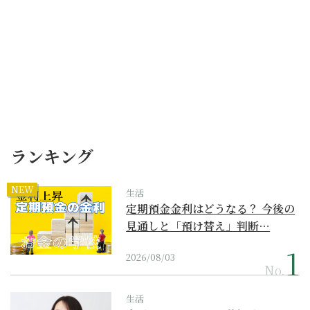
ランキング
NEW
生活
定期預金金利はどうなる？ 今後の
見通しと「預け替え」判断…
2026/08/03
No.
生活