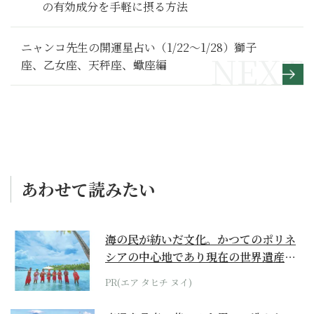
の有効成分を手軽に摂る方法
ニャンコ先生の開運星占い（1/22～1/28）獅子
座、乙女座、天秤座、蠍座編
あわせて読みたい
海の民が紡いだ文化。かつてのポリネ
シアの中心地であり現在の世界遺産か
らみえてくる...
PR(エア タヒチ ヌイ)