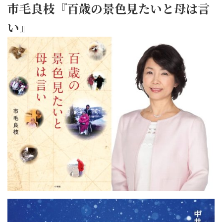
市毛良枝『百歳の景色見たいと母は言
い』