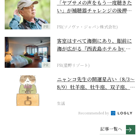
「ヤブサメの声をもう一度聴きた
い」が補聴器チャレンジの後押し
に
PR
PR(ソノヴァ・ジャパン株式会社)
客室はすべて海側にあり、眼前に
海が広がる『西表島ホテル by 星
野リゾート』
PR
PR(星野リゾート)
ニャンコ先生の開運星占い（8/3～
8/9）牡羊座、牡牛座、双子座、蟹
座編
生活
Recommended by
記事一覧へ