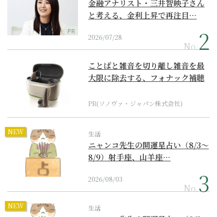
金融アナリスト・三井智映子さん
と考える、金利上昇で再注目…
PR
2026/07/28
No.
ことばと雑音を切り離し雑音を最
大限に除去する、フォナック補聴
器の最上位モデル
PR(ソノヴァ・ジャパン株式会社)
NEW
生活
ニャンコ先生の開運星占い（8/3～
8/9）射手座、山羊座…
2026/08/03
No.
NEW
生活