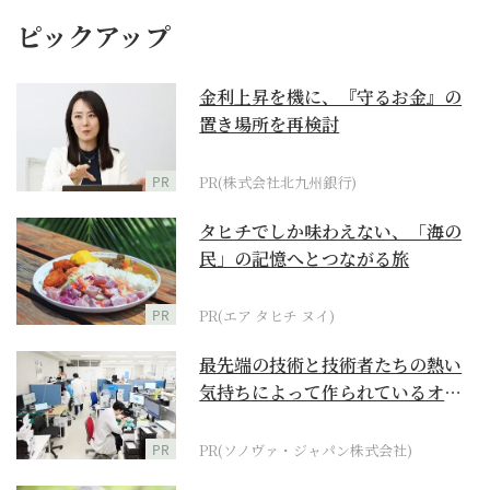
ピックアップ
金利上昇を機に、『守るお金』の
置き場所を再検討
PR
PR(株式会社北九州銀行)
タヒチでしか味わえない、「海の
民」の記憶へとつながる旅
PR
PR(エア タヒチ ヌイ)
最先端の技術と技術者たちの熱い
気持ちによって作られているオー
ダーメイド補聴器
PR
PR(ソノヴァ・ジャパン株式会社)