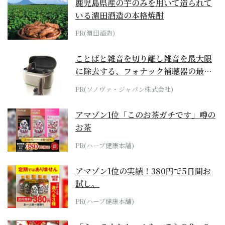
鹿児島県産の芋のみを用いて造られて
いる濵田酒造の本格焼酎
PR(濵田酒造)
ことばと雑音を切り離し雑音を最大限
に除去する、フォナック補聴器の最上
位モデル
PR(ソノヴァ・ジャパン株式会社)
アマゾン1位「このお茶ガチです」噂の
お茶
PR(ハーブ健康本舗)
アマゾン1位の実績！380円で5日間お
試し。
PR(ハーブ健康本舗)