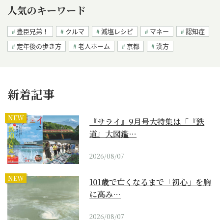
人気のキーワード
豊臣兄弟！
クルマ
減塩レシピ
マネー
認知症
定年後の歩き方
老人ホーム
京都
漢方
新着記事
NEW
『サライ』9月号大特集は「『鉄
道』大図鑑…
2026/08/07
NEW
101歳で亡くなるまで「初心」を胸
に高み…
2026/08/07