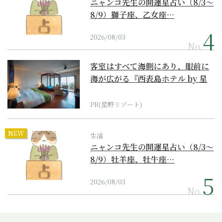
ニャンコ先生の開運星占い（8/3～
8/9）獅子座、乙女座…
2026/08/03
No.
客室はすべて海側にあり、眼前に
海が広がる『西表島ホテル by 星
野リゾート』
PR(星野リゾート)
NEW
生活
ニャンコ先生の開運星占い（8/3～
8/9）牡羊座、牡牛座…
2026/08/03
No.