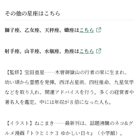
その他の星座はこちら
獅子座、乙女座、天秤座、蠍座は
こちら
射手座、山羊座、水瓶座、魚座は
こちら
【監修】宝田亜星……木曽御嶽山の行者の家に生まれ、
幼い頃から霊感を発揮。西洋占星術、四柱推命、九星気学
などを取り入れ、開運アドバイスを行う。多くの経営者や
著名人を鑑定。中には年収が８倍になった人も。
【イラスト】ねこまき……最新刊は、話題沸騰のネコ&グ
ルメ漫画『トラとミケ３ ゆかしい日々』（小学館）。