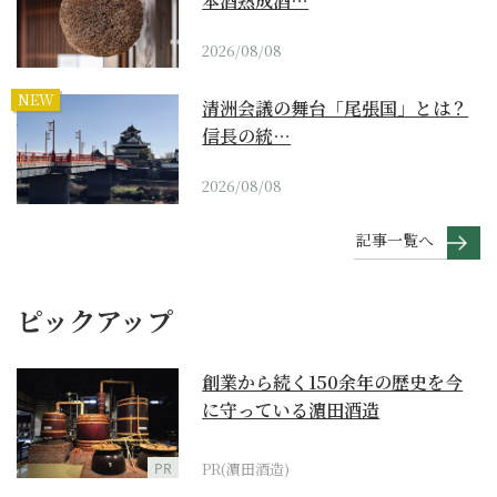
本酒熟成酒…
2026/08/08
NEW
清洲会議の舞台「尾張国」とは？
信長の統…
2026/08/08
記事一覧へ
ピックアップ
創業から続く150余年の歴史を今
に守っている濵田酒造
PR
PR(濵田酒造)