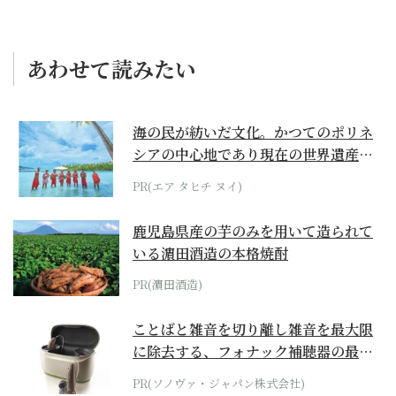
あわせて読みたい
海の民が紡いだ文化。かつてのポリネ
シアの中心地であり現在の世界遺産か
らみえてくる...
PR(エア タヒチ ヌイ)
鹿児島県産の芋のみを用いて造られて
いる濵田酒造の本格焼酎
PR(濵田酒造)
ことばと雑音を切り離し雑音を最大限
に除去する、フォナック補聴器の最上
位モデル
PR(ソノヴァ・ジャパン株式会社)