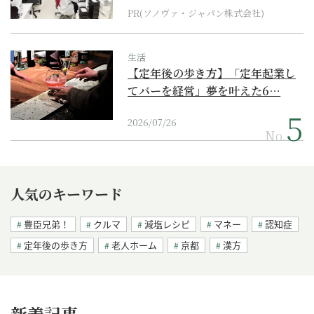
PR(ソノヴァ・ジャパン株式会社)
生活
【定年後の歩き方】「定年起業し
てバーを経営」夢を叶えた6…
2026/07/26
No.
人気のキーワード
豊臣兄弟！
クルマ
減塩レシピ
マネー
認知症
定年後の歩き方
老人ホーム
京都
漢方
新着記事