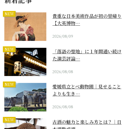
NEW
貴重な日本美術作品が初の里帰り
【大英博物…
2026/08/09
NEW
「落語の聖地」に１年間通い続け
た演芸評論…
2026/08/08
NEW
愛媛県立とべ動物園｜見せること
よりも生き…
2026/08/08
NEW
古酒の魅力と楽しみ方とは？｜日