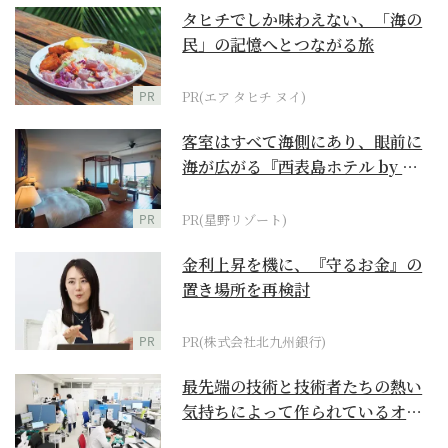
タヒチでしか味わえない、「海の
民」の記憶へとつながる旅
PR
PR(エア タヒチ ヌイ)
客室はすべて海側にあり、眼前に
海が広がる『西表島ホテル by 星
野リゾート』
PR
PR(星野リゾート)
金利上昇を機に、『守るお金』の
置き場所を再検討
PR
PR(株式会社北九州銀行)
最先端の技術と技術者たちの熱い
気持ちによって作られているオー
ダーメイド補聴器