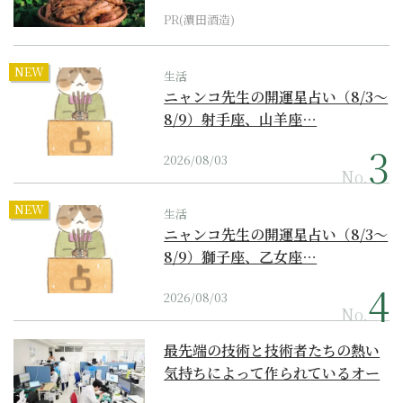
PR(濵田酒造)
NEW
生活
ニャンコ先生の開運星占い（8/3～
8/9）射手座、山羊座…
2026/08/03
No.
NEW
生活
ニャンコ先生の開運星占い（8/3～
8/9）獅子座、乙女座…
2026/08/03
No.
最先端の技術と技術者たちの熱い
気持ちによって作られているオー
ダーメイド補聴器