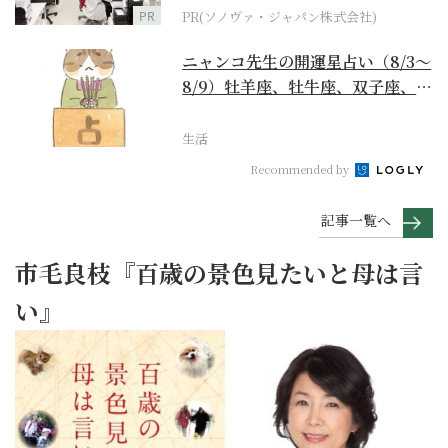
PR
PR(ソノヴァ・ジャパン株式会社)
ニャンコ先生の開運星占い（8/3～
8/9）牡羊座、牡牛座、双子座、蟹
座編
生活
Recommended by
記事一覧へ
市毛良枝『百歳の景色見たいと母は言
い』