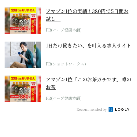
アマゾン1位の実績！380円で5日間お
試し。
PR(ハーブ健康本舗)
1日だけ働きたい、を叶える求人サイト
PR(ショットワークス)
アマゾン1位「このお茶ガチです」噂の
お茶
PR(ハーブ健康本舗)
Recommended by