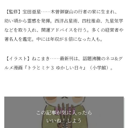
【監修】宝田亜星……木曽御嶽山の行者の家に生まれ、
幼い頃から霊感を発揮。西洋占星術、四柱推命、九星気学
などを取り入れ、開運アドバイスを行う。多くの経営者や
著名人を鑑定。中には年収が８倍になった人も。
【イラスト】ねこまき……最新刊は、話題沸騰のネコ&グ
ルメ漫画『トラとミケ３ ゆかしい日々』（小学館）。
この記事が気に入ったら
いいね！しよう