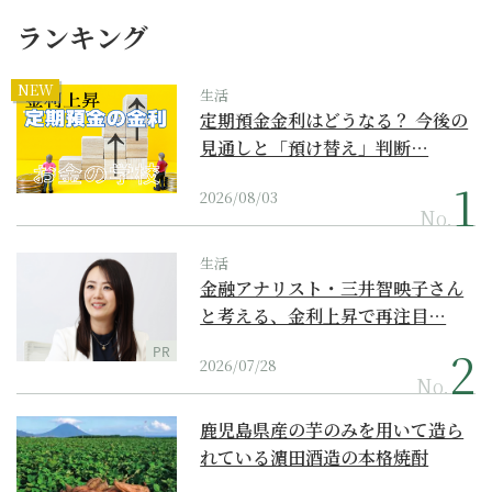
ランキング
NEW
生活
定期預金金利はどうなる？ 今後の
見通しと「預け替え」判断…
2026/08/03
No.
生活
金融アナリスト・三井智映子さん
と考える、金利上昇で再注目…
PR
2026/07/28
No.
鹿児島県産の芋のみを用いて造ら
れている濵田酒造の本格焼酎