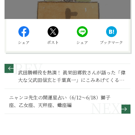
シェア
ポスト
シェア
ブックマーク
武田勝頼役を熱演！ 眞栄田郷敦さんが語った「偉
大な父武田信玄と千葉真一」にこみあげてくるも
の【どうする家康 満喫リポート】秘話発信編
ニャンコ先生の開運星占い（6/12～6/18）獅子
座、乙女座、天秤座、蠍座編