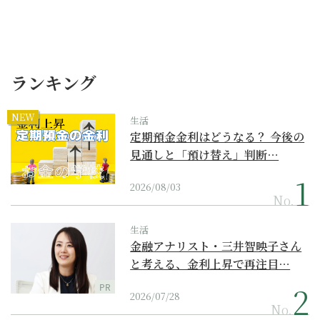
ランキング
NEW
生活
定期預金金利はどうなる？ 今後の
見通しと「預け替え」判断…
2026/08/03
No.
生活
金融アナリスト・三井智映子さん
と考える、金利上昇で再注目…
PR
2026/07/28
No.