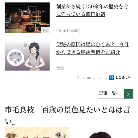
創業から続く150余年の歴史を今
に守っている濵田酒造
PR
PR(濵田酒造)
便秘の原因は腸のむくみ!? 今日
からできる腸活習慣をご紹介
健康
Recommended by
記事一覧へ
市毛良枝『百歳の景色見たいと母は言
い』