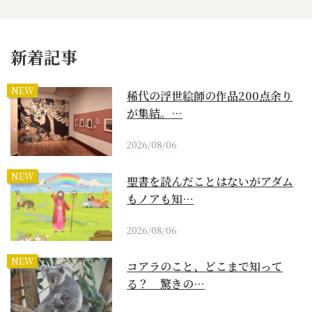
新着記事
NEW
稀代の浮世絵師の作品200点余り
が集結。…
2026/08/06
NEW
聖書を読んだことはないがアダム
もノアも知…
2026/08/06
NEW
コアラのこと、どこまで知って
る？ 驚きの…