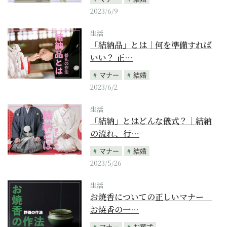
2023/6/9
生活
「結納品」とは｜何を準備すれば
いい？ 正…
マナー
結婚
2023/6/2
生活
「結納」とはどんな儀式？｜結納
の流れ、行…
マナー
結婚
2023/5/26
生活
お焼香についての正しいマナー｜
お焼香の一…
マナー
お葬式