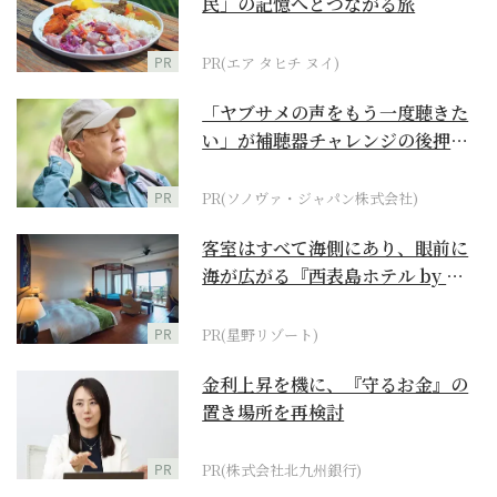
民」の記憶へとつながる旅
PR
PR(エア タヒチ ヌイ)
「ヤブサメの声をもう一度聴きた
い」が補聴器チャレンジの後押し
に
PR
PR(ソノヴァ・ジャパン株式会社)
客室はすべて海側にあり、眼前に
海が広がる『西表島ホテル by 星
野リゾート』
PR
PR(星野リゾート)
金利上昇を機に、『守るお金』の
置き場所を再検討
PR
PR(株式会社北九州銀行)