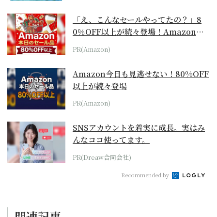
「え、こんなセールやってたの？」8
0％OFF以上が続々登場！Amazonの
本気が...
PR(Amazon)
Amazon今日も見逃せない！80%OFF
以上が続々登場
PR(Amazon)
SNSアカウントを着実に成長。実はみ
んなココ使ってます。
PR(Dreaw合同会社)
Recommended by
関連記事