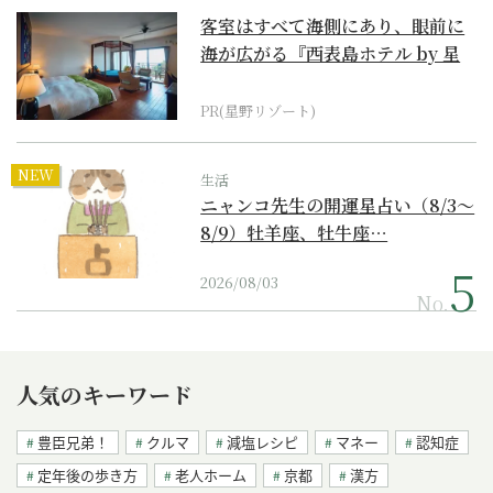
客室はすべて海側にあり、眼前に
海が広がる『西表島ホテル by 星
野リゾート』
PR(星野リゾート)
NEW
生活
ニャンコ先生の開運星占い（8/3～
8/9）牡羊座、牡牛座…
2026/08/03
No.
人気のキーワード
豊臣兄弟！
クルマ
減塩レシピ
マネー
認知症
定年後の歩き方
老人ホーム
京都
漢方