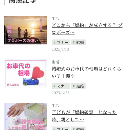
生活
どこから「婚約」が成立する？ プ
ロポーズ…
マナー
結婚
2025/1/10
生活
結婚式のお車代の相場はどれくら
い？｜渡す…
マナー
結婚
2023/6/23
生活
子どもが「婚約破棄」となった
時、親として…
マナー
結婚