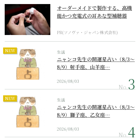
オーダーメイドで製作する、高機
能かつ充電式の耳あな型補聴器
PR(ソノヴァ・ジャパン株式会社)
NEW
生活
ニャンコ先生の開運星占い（8/3～
8/9）射手座、山羊座…
2026/08/03
No.
NEW
生活
ニャンコ先生の開運星占い（8/3～
8/9）獅子座、乙女座…
2026/08/03
No.