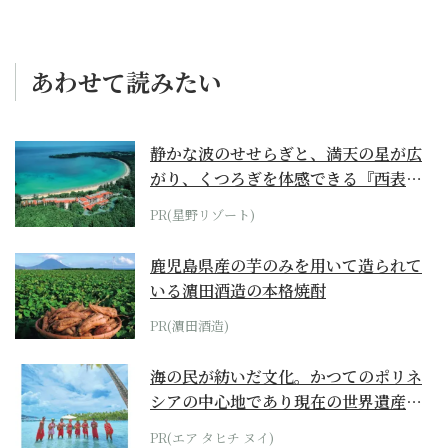
あわせて読みたい
静かな波のせせらぎと、満天の星が広
がり、くつろぎを体感できる『西表島
ホテル by...
PR(星野リゾート)
鹿児島県産の芋のみを用いて造られて
いる濵田酒造の本格焼酎
PR(濵田酒造)
海の民が紡いだ文化。かつてのポリネ
シアの中心地であり現在の世界遺産か
らみえてくる...
PR(エア タヒチ ヌイ)