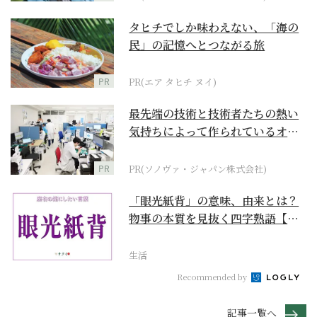
タヒチでしか味わえない、「海の
民」の記憶へとつながる旅
PR
PR(エア タヒチ ヌイ)
最先端の技術と技術者たちの熱い
気持ちによって作られているオー
ダーメイド補聴器
PR
PR(ソノヴァ・ジャパン株式会社)
「眼光紙背」の意味、由来とは？
物事の本質を見抜く四字熟語【座
右の銘にしたい言葉...
生活
Recommended by
記事一覧へ