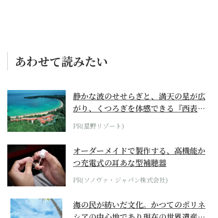
あわせて読みたい
静かな波のせせらぎと、満天の星が広
がり、くつろぎを体感できる『西表島
ホテル by...
PR(星野リゾート)
オーダーメイドで製作する、高機能か
つ充電式の耳あな型補聴器
PR(ソノヴァ・ジャパン株式会社)
海の民が紡いだ文化。かつてのポリネ
シアの中心地であり現在の世界遺産か