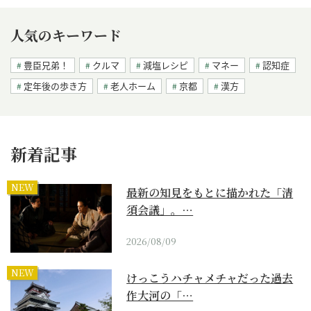
人気のキーワード
豊臣兄弟！
クルマ
減塩レシピ
マネー
認知症
定年後の歩き方
老人ホーム
京都
漢方
新着記事
NEW
最新の知見をもとに描かれた「清
須会議」。…
2026/08/09
NEW
けっこうハチャメチャだった過去
作大河の「…