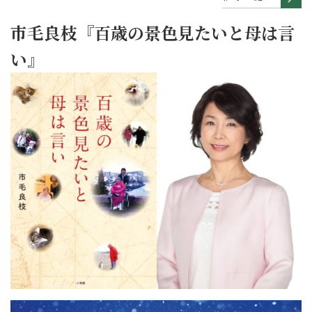
市毛良枝『百歳の景色見たいと母は言
い』