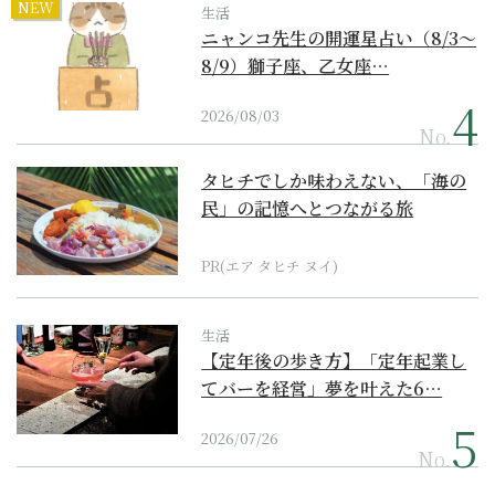
NEW
生活
ニャンコ先生の開運星占い（8/3～
8/9）獅子座、乙女座…
2026/08/03
No.
タヒチでしか味わえない、「海の
民」の記憶へとつながる旅
PR(エア タヒチ ヌイ)
生活
【定年後の歩き方】「定年起業し
てバーを経営」夢を叶えた6…
2026/07/26
No.