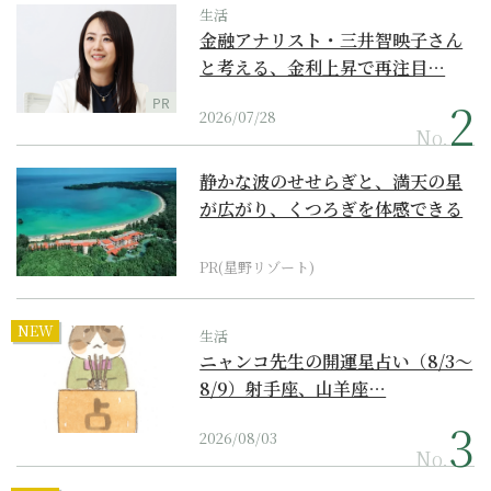
生活
金融アナリスト・三井智映子さん
と考える、金利上昇で再注目…
PR
2026/07/28
No.
静かな波のせせらぎと、満天の星
が広がり、くつろぎを体感できる
『西表島ホテル by...
PR(星野リゾート)
NEW
生活
ニャンコ先生の開運星占い（8/3～
8/9）射手座、山羊座…
2026/08/03
No.