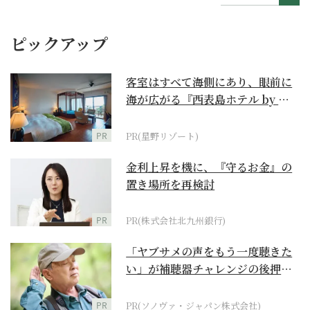
ピックアップ
客室はすべて海側にあり、眼前に
海が広がる『西表島ホテル by 星
野リゾート』
PR
PR(星野リゾート)
金利上昇を機に、『守るお金』の
置き場所を再検討
PR
PR(株式会社北九州銀行)
「ヤブサメの声をもう一度聴きた
い」が補聴器チャレンジの後押し
に
PR
PR(ソノヴァ・ジャパン株式会社)