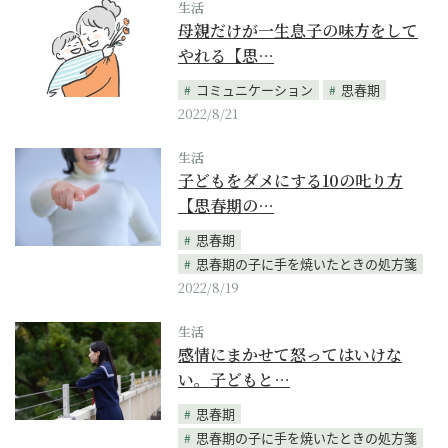
生活
母親だけが一生息子の味方をして
やれる【思…
コミュニケーション
思春期
2022/8/21
生活
子どもをダメにする10の𠮟り方
【思春期の…
思春期
思春期の子に手を焼いたときの処方箋
2022/8/19
生活
感情にまかせて怒ってはいけな
い。子どもと…
思春期
思春期の子に手を焼いたときの処方箋