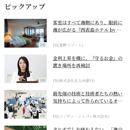
ピックアップ
客室はすべて海側にあり、眼前に
海が広がる『西表島ホテル by 星
野リゾート』
PR
PR(星野リゾート)
金利上昇を機に、『守るお金』の
置き場所を再検討
PR
PR(株式会社北九州銀行)
最先端の技術と技術者たちの熱い
気持ちによって作られているオー
ダーメイド補聴器
PR
PR(ソノヴァ・ジャパン株式会社)
タヒチでしか味わえない、「海の