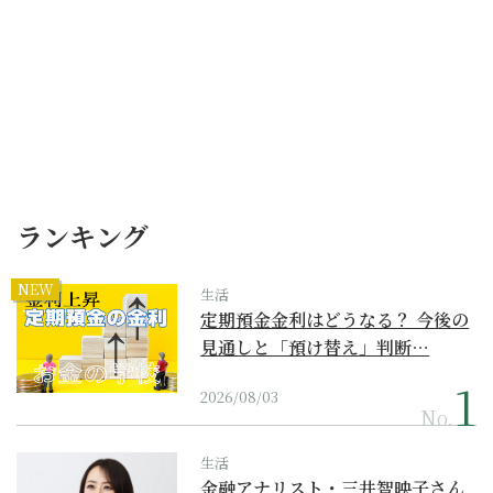
ランキング
NEW
生活
定期預金金利はどうなる？ 今後の
見通しと「預け替え」判断…
2026/08/03
No.
生活
金融アナリスト・三井智映子さん