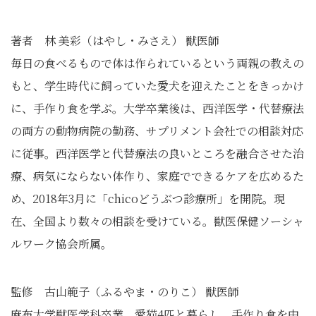
著者 林 美彩（はやし・みさえ） 獣医師
毎日の食べるもので体は作られているという両親の教えの
もと、学生時代に飼っていた愛犬を迎えたことをきっかけ
に、手作り食を学ぶ。大学卒業後は、西洋医学・代替療法
の両方の動物病院の勤務、サプリメント会社での相談対応
に従事。西洋医学と代替療法の良いところを融合させた治
療、病気にならない体作り、家庭でできるケアを広めるた
め、2018年3月に「chicoどうぶつ診療所」を開院。現
在、全国より数々の相談を受けている。獣医保健ソーシャ
ルワーク協会所属。
監修 古山範子（ふるやま・のりこ） 獣医師
麻布大学獣医学科卒業。愛猫4匹と暮らし、手作り食を中