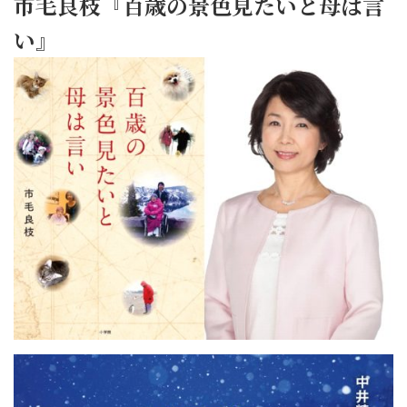
市毛良枝『百歳の景色見たいと母は言
い』