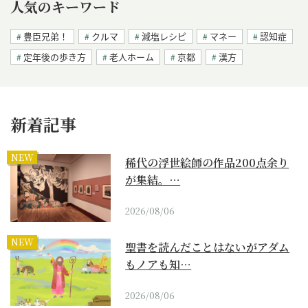
人気のキーワード
豊臣兄弟！
クルマ
減塩レシピ
マネー
認知症
定年後の歩き方
老人ホーム
京都
漢方
新着記事
NEW
稀代の浮世絵師の作品200点余り
が集結。…
2026/08/06
NEW
聖書を読んだことはないがアダム
もノアも知…
2026/08/06