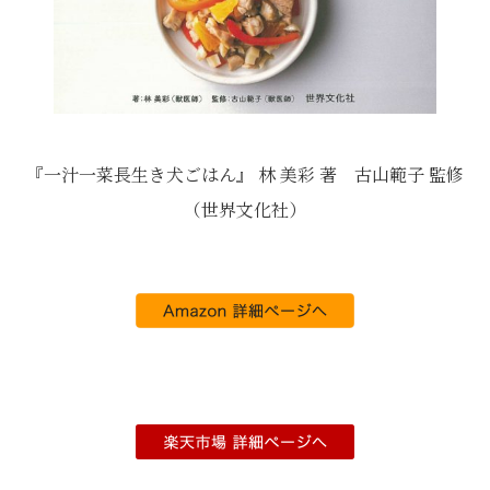
『一汁一菜長生き犬ごはん』 林 美彩 著 古山範子 監修
（世界文化社）