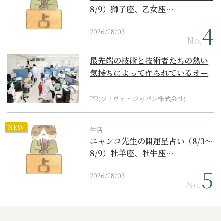
8/9）獅子座、乙女座…
2026/08/03
No.
最先端の技術と技術者たちの熱い
気持ちによって作られているオー
ダーメイド補聴器
PR(ソノヴァ・ジャパン株式会社)
NEW
生活
ニャンコ先生の開運星占い（8/3～
8/9）牡羊座、牡牛座…
2026/08/03
No.