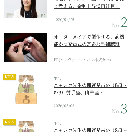
と考える、金利上昇で再注目…
PR
2026/07/28
No.
オーダーメイドで製作する、高機
能かつ充電式の耳あな型補聴器
PR(ソノヴァ・ジャパン株式会社)
NEW
生活
ニャンコ先生の開運星占い（8/3～
8/9）射手座、山羊座…
2026/08/03
No.
NEW
生活
ニャンコ先生の開運星占い（8/3～