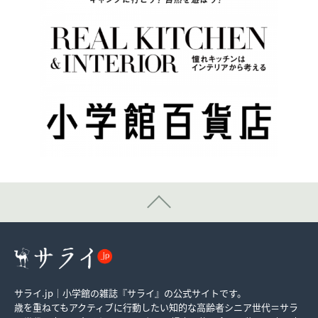
サライ.jp｜小学館の雑誌『サライ』の公式サイトです。
歳を重ねてもアクティブに行動したい知的な高齢者シニア世代＝サラ