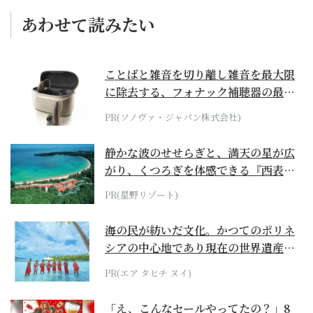
あわせて読みたい
ことばと雑音を切り離し雑音を最大限
に除去する、フォナック補聴器の最上
位モデル
PR(ソノヴァ・ジャパン株式会社)
静かな波のせせらぎと、満天の星が広
がり、くつろぎを体感できる『西表島
ホテル by...
PR(星野リゾート)
海の民が紡いだ文化。かつてのポリネ
シアの中心地であり現在の世界遺産か
らみえてくる...
PR(エア タヒチ ヌイ)
「え、こんなセールやってたの？」8