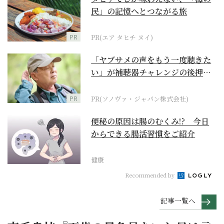
民」の記憶へとつながる旅
PR
PR(エア タヒチ ヌイ)
「ヤブサメの声をもう一度聴きた
い」が補聴器チャレンジの後押し
に
PR
PR(ソノヴァ・ジャパン株式会社)
便秘の原因は腸のむくみ!? 今日
からできる腸活習慣をご紹介
健康
Recommended by
記事一覧へ