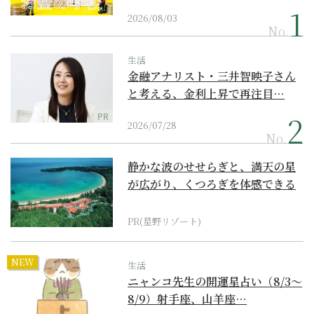
2026/08/03
No.
生活
金融アナリスト・三井智映子さん
と考える、金利上昇で再注目…
PR
2026/07/28
No.
静かな波のせせらぎと、満天の星
が広がり、くつろぎを体感できる
『西表島ホテル by...
PR(星野リゾート)
NEW
生活
ニャンコ先生の開運星占い（8/3～
8/9）射手座、山羊座…