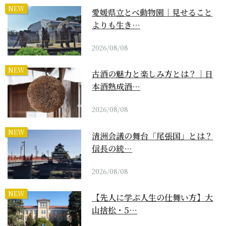
NEW
愛媛県立とべ動物園｜見せること
よりも生き…
2026/08/08
NEW
古酒の魅力と楽しみ方とは？｜日
本酒熟成酒…
2026/08/08
NEW
清洲会議の舞台「尾張国」とは？
信長の統…
2026/08/08
NEW
【先人に学ぶ人生の仕舞い方】大
山捨松・5…