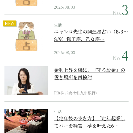
2026/08/03
No.
NEW
生活
ニャンコ先生の開運星占い（8/3～
8/9）獅子座、乙女座…
2026/08/03
No.
金利上昇を機に、『守るお金』の
置き場所を再検討
PR(株式会社北九州銀行)
生活
【定年後の歩き方】「定年起業し
てバーを経営」夢を叶えた6…