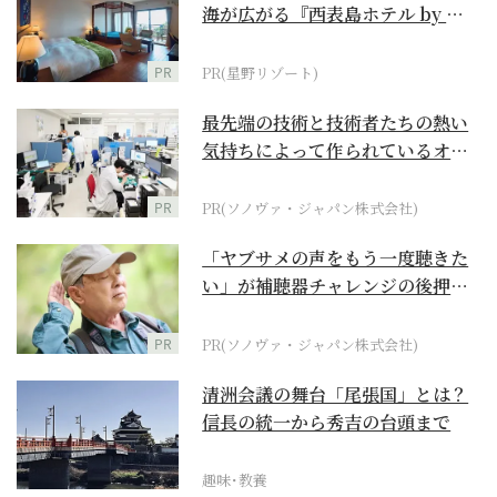
海が広がる『西表島ホテル by 星
野リゾート』
PR
PR(星野リゾート)
最先端の技術と技術者たちの熱い
気持ちによって作られているオー
ダーメイド補聴器
PR
PR(ソノヴァ・ジャパン株式会社)
「ヤブサメの声をもう一度聴きた
い」が補聴器チャレンジの後押し
に
PR
PR(ソノヴァ・ジャパン株式会社)
清洲会議の舞台「尾張国」とは？
信長の統一から秀吉の台頭まで
趣味･教養