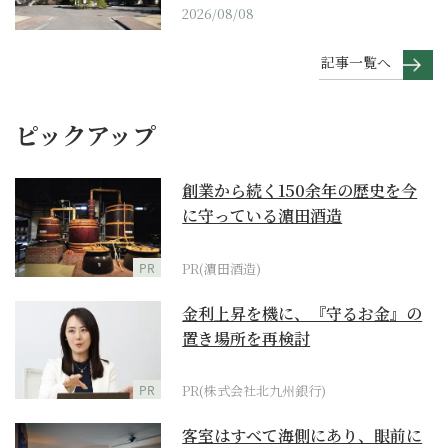
2026/08/08
記事一覧へ
ピックアップ
創業から続く150余年の歴史を今
に守っている濵田酒造
PR
PR(濵田酒造)
金利上昇を機に、『守るお金』の
置き場所を再検討
PR
PR(株式会社北九州銀行)
客室はすべて海側にあり、眼前に