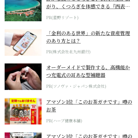
がり、くつろぎを体感できる『西表島
ホテル by...
PR(星野リゾート)
「金利のある世界」の新たな資産管理
のあり方とは？
PR(株式会社北九州銀行)
オーダーメイドで製作する、高機能か
つ充電式の耳あな型補聴器
PR(ソノヴァ・ジャパン株式会社)
アマゾン1位「このお茶ガチです」噂の
お茶
PR(ハーブ健康本舗)
アマゾン1位「このお茶ガチです」噂の