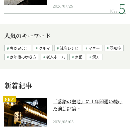
2026/07/26
No.
人気のキーワード
豊臣兄弟！
クルマ
減塩レシピ
マネー
認知症
定年後の歩き方
老人ホーム
京都
漢方
新着記事
NEW
「落語の聖地」に１年間通い続け
た演芸評論…
2026/08/08