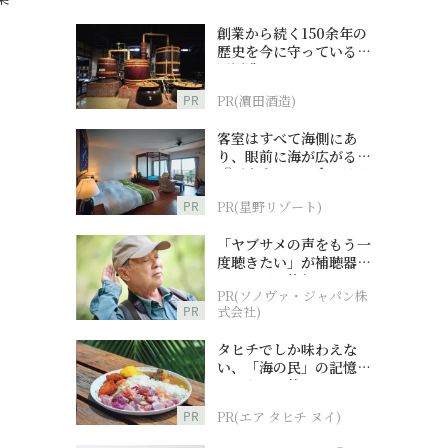
創業から続く150余年の
歴史を今に守っている濵
田酒造
PR
PR(濵田酒造)
客室はすべて海側にあ
り、眼前に海が広がる
『西表島ホテル by 星野
リゾート』
PR
PR(星野リゾート)
「ヤブサメの声をもう一
度聴きたい」が補聴器チ
ャレンジの後押しに
PR(ソノヴァ・ジャパン株
PR
式会社)
タヒチでしか味わえな
い、「海の民」の記憶へ
とつながる旅
PR
PR(エア タヒチ ヌイ)