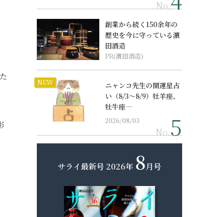
No.
創業から続く150余年の
歴史を今に守っている濵
田酒造
PR(濵田酒造)
た
NEW
ニャンコ先生の開運星占
い（8/3～8/9）牡羊座、
牡牛座…
2026/08/03
影
No.
8
サライ最新号
2026年
月号