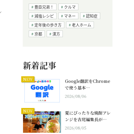
、
豊臣兄弟！
クルマ
ン
減塩レシピ
マネー
認知症
定年後の歩き方
老人ホーム
京都
漢方
新着記事
NEW
Google翻訳をChrome
で使う基本…
2026/08/06
NEW
夏にぴったりな焼酎アレ
ンジを吉尾編集長が…
2026/08/05