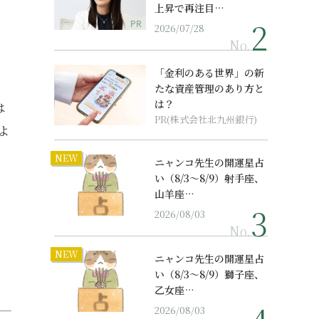
上昇で再注目…
PR
2026/07/28
No.
「金利のある世界」の新
たな資産管理のあり方と
は？
は
PR(株式会社北九州銀行)
よ
NEW
ニャンコ先生の開運星占
い（8/3～8/9）射手座、
山羊座…
2026/08/03
No.
NEW
ニャンコ先生の開運星占
い（8/3～8/9）獅子座、
乙女座…
2026/08/03