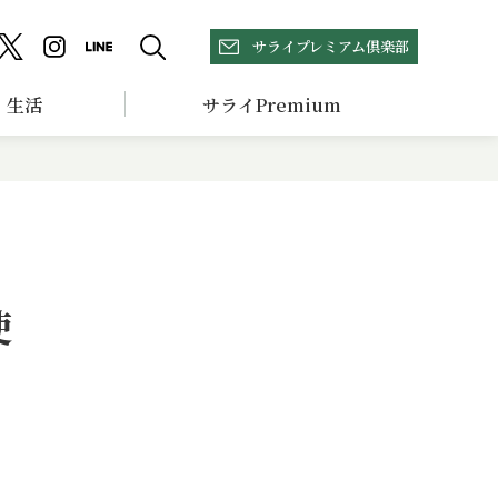
サライプレミアム倶楽部
生活
サライPremium
使