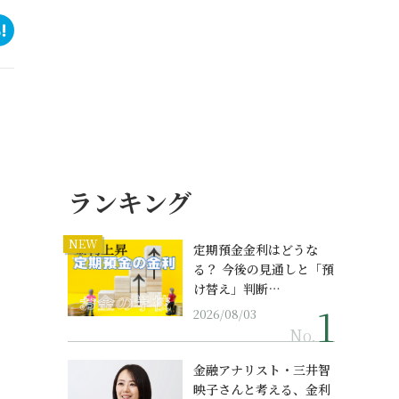
ランキング
NEW
定期預金金利はどうな
る？ 今後の見通しと「預
け替え」判断…
2026/08/03
No.
金融アナリスト・三井智
映子さんと考える、金利