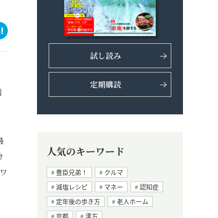
試し読み
定期購読
信
最
人気のキーワード
け
ンワ
豊臣兄弟！
クルマ
減塩レシピ
マネー
認知症
定年後の歩き方
老人ホーム
京都
漢方