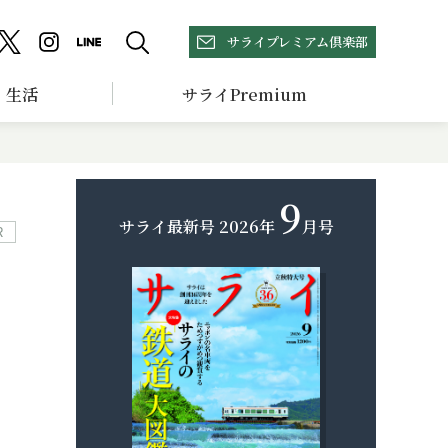
サライプレミアム倶楽部
生活
サライPremium
9
サライ最新号
2026年
月号
R