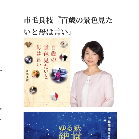
市毛良枝『百歳の景色見た
いと母は言い』
に
、
ぎ
を