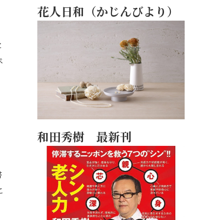
花人日和（かじんびより）
と
ペ
和田秀樹 最新刊
書
こ