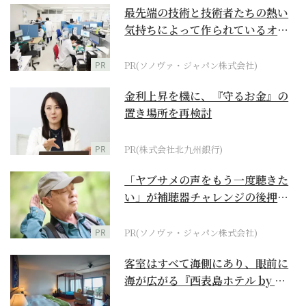
最先端の技術と技術者たちの熱い
気持ちによって作られているオー
ダーメイド補聴器
PR
PR(ソノヴァ・ジャパン株式会社)
金利上昇を機に、『守るお金』の
置き場所を再検討
PR
PR(株式会社北九州銀行)
「ヤブサメの声をもう一度聴きた
い」が補聴器チャレンジの後押し
に
PR
PR(ソノヴァ・ジャパン株式会社)
客室はすべて海側にあり、眼前に
海が広がる『西表島ホテル by 星
野リゾート』