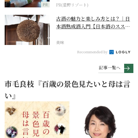
PR
PR(星野リゾート)
古酒の魅力と楽しみ方とは？｜日
本酒熟成酒入門【日本酒のスス
メ】
美味
Recommended by
記事一覧へ
市毛良枝『百歳の景色見たいと母は言
い』