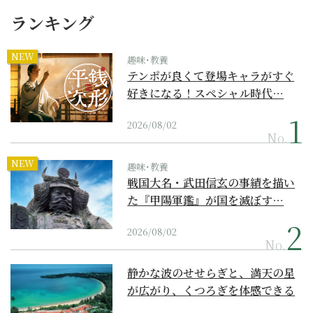
ランキング
NEW
趣味･教養
テンポが良くて登場キャラがすぐ
好きになる！スペシャル時代…
2026/08/02
No.
NEW
趣味･教養
戦国大名・武田信玄の事績を描い
た『甲陽軍鑑』が国を滅ぼす…
2026/08/02
No.
静かな波のせせらぎと、満天の星
が広がり、くつろぎを体感できる
『西表島ホテル by...