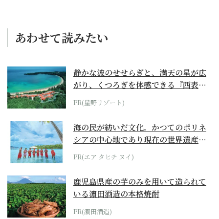
あわせて読みたい
静かな波のせせらぎと、満天の星が広
がり、くつろぎを体感できる『西表島
ホテル by...
PR(星野リゾート)
海の民が紡いだ文化。かつてのポリネ
シアの中心地であり現在の世界遺産か
らみえてくる...
PR(エア タヒチ ヌイ)
鹿児島県産の芋のみを用いて造られて
いる濵田酒造の本格焼酎
PR(濵田酒造)