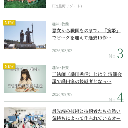
PR(星野リゾート)
NEW
趣味･教養
悪女から戦国ものまで。『篤姫』
でピークを迎えて過去15作…
2026/08/02
No.
NEW
趣味･教養
三法師（織田秀信）とは？ 清洲会
議で織田家の後継者となっ…
2026/08/09
No.
最先端の技術と技術者たちの熱い
気持ちによって作られているオー
ダーメイド補聴器