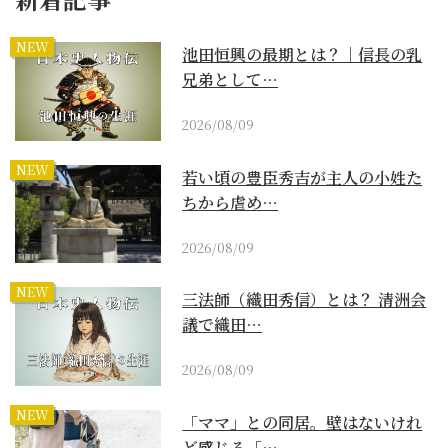
NEW
池田恒興の最期とは？｜信長の乳
兄弟として…
2026/08/09
NEW
若い頃の豊臣秀吉が主人の小姓た
ちから虐め…
2026/08/09
NEW
三法師（織田秀信）とは？ 清洲会
議で織田…
2026/08/09
NEW
「ママ」との同居。壁はないけれ
ど感じる「…