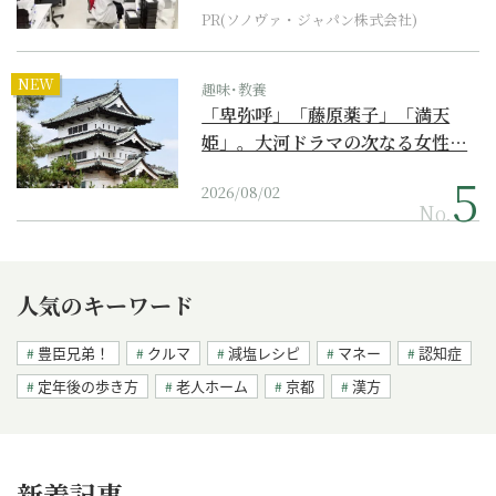
PR(ソノヴァ・ジャパン株式会社)
NEW
趣味･教養
「卑弥呼」「藤原薬子」「満天
姫」。大河ドラマの次なる女性…
2026/08/02
No.
人気のキーワード
豊臣兄弟！
クルマ
減塩レシピ
マネー
認知症
定年後の歩き方
老人ホーム
京都
漢方
新着記事