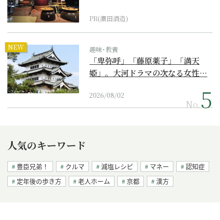
PR(濵田酒造)
NEW
趣味･教養
「卑弥呼」「藤原薬子」「満天
姫」。大河ドラマの次なる女性…
2026/08/02
No.
人気のキーワード
豊臣兄弟！
クルマ
減塩レシピ
マネー
認知症
定年後の歩き方
老人ホーム
京都
漢方