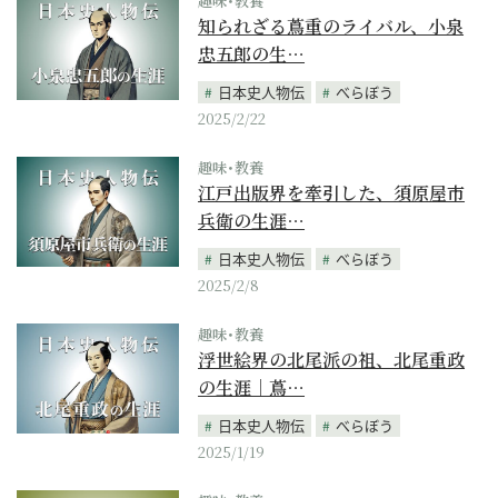
趣味･教養
知られざる蔦重のライバル、小泉
忠五郎の生…
日本史人物伝
べらぼう
2025/2/22
趣味･教養
江戸出版界を牽引した、須原屋市
兵衛の生涯…
日本史人物伝
べらぼう
2025/2/8
趣味･教養
浮世絵界の北尾派の祖、北尾重政
の生涯｜蔦…
日本史人物伝
べらぼう
2025/1/19