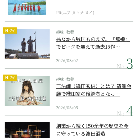
界遺産からみえてくる...
PR(エア タヒチ ヌイ)
NEW
趣味･教養
悪女から戦国ものまで。『篤姫』
でピークを迎えて過去15作…
2026/08/02
No.
NEW
趣味･教養
三法師（織田秀信）とは？ 清洲会
議で織田家の後継者となっ…
2026/08/09
No.
創業から続く150余年の歴史を今
に守っている濵田酒造