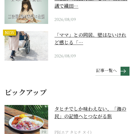
議で織田…
2026/08/09
NEW
「ママ」との同居。壁はないけれ
ど感じる「…
2026/08/09
記事一覧へ
ピックアップ
タヒチでしか味わえない、「海の
民」の記憶へとつながる旅
PR
PR(エア タヒチ ヌイ)