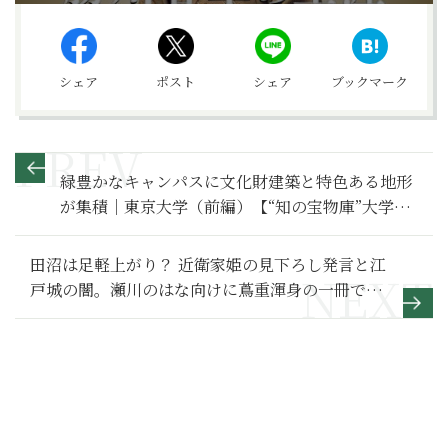
シェア
ポスト
シェア
ブックマーク
緑豊かなキャンパスに文化財建築と特色ある地形
が集積｜東京大学（前編）【“知の宝物庫”大学を
歩く】
田沼は足軽上がり？ 近衛家姫の見下ろし発言と江
戸城の闇。瀬川のはな向けに蔦重渾身の一冊で吉
原はV字回復【べらぼう～蔦重栄華乃夢噺～ 満喫
リポート】10