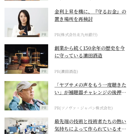
金利上昇を機に、『守るお金』の
置き場所を再検討
PR
PR(株式会社北九州銀行)
創業から続く150余年の歴史を今
に守っている濵田酒造
PR
PR(濵田酒造)
「ヤブサメの声をもう一度聴きた
い」が補聴器チャレンジの後押し
に
PR
PR(ソノヴァ・ジャパン株式会社)
最先端の技術と技術者たちの熱い
気持ちによって作られているオー