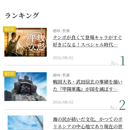
ランキング
NEW
趣味･教養
テンポが良くて登場キャラがすぐ
好きになる！スペシャル時代…
2026/08/02
No.
NEW
趣味･教養
戦国大名・武田信玄の事績を描い
た『甲陽軍鑑』が国を滅ぼす…
2026/08/02
No.
海の民が紡いだ文化。かつてのポ
リネシアの中心地であり現在の世