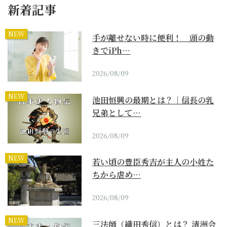
新着記事
NEW
手が離せない時に便利！ 頭の動
きでiPh…
2026/08/09
NEW
池田恒興の最期とは？｜信長の乳
兄弟として…
2026/08/09
NEW
若い頃の豊臣秀吉が主人の小姓た
ちから虐め…
2026/08/09
NEW
三法師（織田秀信）とは？ 清洲会