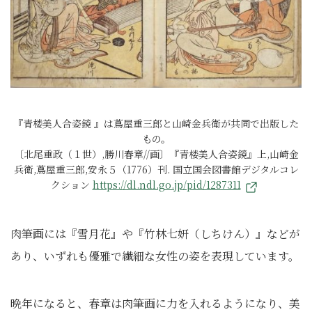
『青楼美人合姿鏡 』は蔦屋重三郎と山崎金兵衛が共同で出版した
もの。
〔北尾重政（１世）,勝川春章//画〕『青楼美人合姿鏡』上,山崎金
兵衛,蔦屋重三郎,安永５（1776）刊. 国立国会図書館デジタルコレ
クション
https://dl.ndl.go.jp/pid/1287311
肉筆画には『雪月花』や『竹林七妍（しちけん）』などが
あり、いずれも優雅で繊細な女性の姿を表現しています。
晩年になると、春章は肉筆画に力を入れるようになり、美