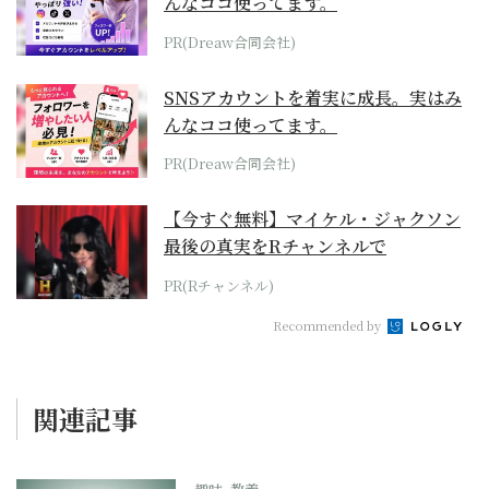
んなココ使ってます。
PR(Dreaw合同会社)
SNSアカウントを着実に成長。実はみ
んなココ使ってます。
PR(Dreaw合同会社)
【今すぐ無料】マイケル・ジャクソン
最後の真実をRチャンネルで
PR(Rチャンネル)
Recommended by
関連記事