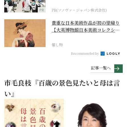
ダーメイド補聴器
PR
PR(ソノヴァ・ジャパン株式会社)
貴重な日本美術作品が初の里帰り
【大英博物館日本美術コレクショ
ン 百花繚乱～海を越...
催し物
Recommended by
記事一覧へ
市毛良枝『百歳の景色見たいと母は言
い』