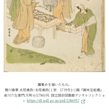
繭集めを描いたもの。
勝川春章,北尾重政<北尾重政(１世 1739生)>//画『画本宝能縷』,
前川六左衛門,天明６(1786)刊. 国立国会図書館デジタルコレクショ
ン
https://dl.ndl.go.jp/pid/1286957