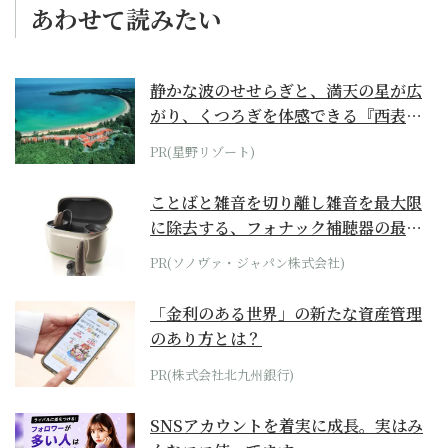
あわせて読みたい
静かな波のせせらぎと、満天の星が広
がり、くつろぎを体感できる『西表島
ホテル by...
PR(星野リゾート)
ことばと雑音を切り離し雑音を最大限
に除去する、フォナック補聴器の最上
位モデル
PR(ソノヴァ・ジャパン株式会社)
「金利のある世界」の新たな資産管理
のあり方とは？
PR(株式会社北九州銀行)
SNSアカウントを着実に成長。実はみ