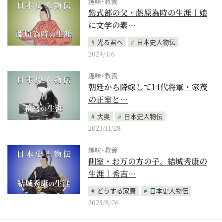
趣味･教養
紫式部の父・藤原為時の生涯｜娘
に文学の素…
光る君へ
日本史人物伝
2024/1/6
趣味･教養
朝廷から降嫁して14代将軍・家茂
の正室と…
大奥
日本史人物伝
2023/11/28
趣味･教養
側室・お万の方の子、結城秀康の
生涯｜秀吉…
どうする家康
日本史人物伝
2023/8/26