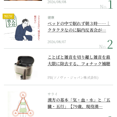
2026/08/08
No.
NEW
健康
ベッドの中で眠れず朝３時……｜
クタクタなのに脳内反省会が…
2026/08/07
No.
ことばと雑音を切り離し雑音を最
大限に除去する、フォナック補聴
器の最上位モデル
PR(ソノヴァ・ジャパン株式会社)
サライ
漢方の基本「気・血・水」と「五
臓・五行」【79歳、現役漢…