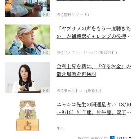
野リゾート』
PR
PR(星野リゾート)
「ヤブサメの声をもう一度聴きた
い」が補聴器チャレンジの後押し
に
PR
PR(ソノヴァ・ジャパン株式会社)
金利上昇を機に、『守るお金』の
置き場所を再検討
PR
PR(株式会社北九州銀行)
ニャンコ先生の開運星占い（8/10
～8/16）牡羊座、牡牛座、双子
座、蟹座編
生活
Recommended by