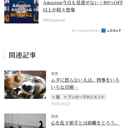
Amazon今日も見逃せない！80%OFF
以上が続々登場
PR(Amazon)
Recommended by
関連記事
健康
ムダに怒らない人は、物事をいろ
いろな目線…
猫
アンガーマネジメント
2025/10/22
健康
心を乱す相手とは距離をとろう。