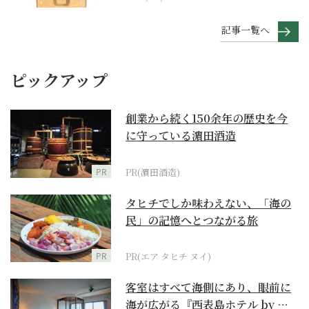
記事一覧へ
ピックアップ
創業から続く150余年の歴史を今
に守っている濵田酒造
PR
PR(濵田酒造)
タヒチでしか味わえない、「海の
民」の記憶へとつながる旅
PR
PR(エア タヒチ ヌイ)
客室はすべて海側にあり、眼前に
海が広がる『西表島ホテル by 星