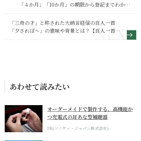
「４か月」「10か月」の期限から登記までわかり
やすく解説【お金の学校】
「三舟の才」と称された大納言経信の百人一首
「夕されば～」の意味や背景とは？【百人一首入
門】
あわせて読みたい
オーダーメイドで製作する、高機能か
つ充電式の耳あな型補聴器
PR(ソノヴァ・ジャパン株式会社)