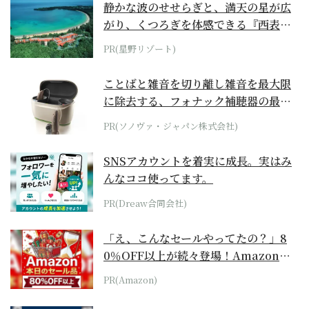
静かな波のせせらぎと、満天の星が広
がり、くつろぎを体感できる『西表島
ホテル by...
PR(星野リゾート)
ことばと雑音を切り離し雑音を最大限
に除去する、フォナック補聴器の最上
位モデル
PR(ソノヴァ・ジャパン株式会社)
SNSアカウントを着実に成長。実はみ
んなココ使ってます。
PR(Dreaw合同会社)
「え、こんなセールやってたの？」8
0％OFF以上が続々登場！Amazonの
本気が...
PR(Amazon)