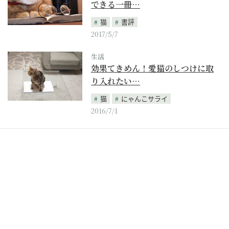
できる一冊…
猫
書評
2017/5/7
生活
効果てきめん！愛猫のしつけに取
り入れたい…
猫
にゃんこサライ
2016/7/1