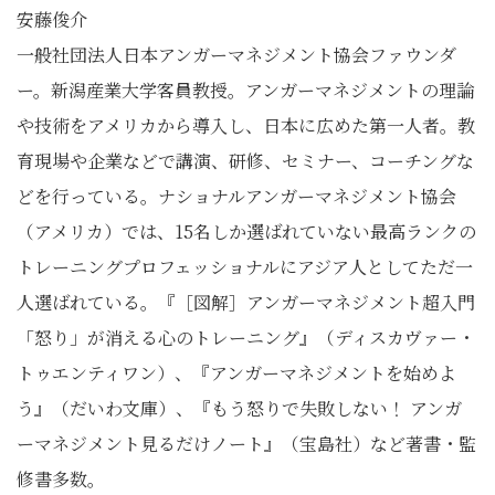
安藤俊介
一般社団法人日本アンガーマネジメント協会ファウンダ
ー。新潟産業大学客員教授。アンガーマネジメントの理論
や技術をアメリカから導入し、日本に広めた第一人者。教
育現場や企業などで講演、研修、セミナー、コーチングな
どを行っている。ナショナルアンガーマネジメント協会
（アメリカ）では、15名しか選ばれていない最高ランクの
トレーニングプロフェッショナルにアジア人としてただ一
人選ばれている。『［図解］アンガーマネジメント超入門
「怒り」が消える心のトレーニング』（ディスカヴァー・
トゥエンティワン）、『アンガーマネジメントを始めよ
う』（だいわ文庫）、『もう怒りで失敗しない！ アンガ
ーマネジメント見るだけノート』（宝島社）など著書・監
修書多数。