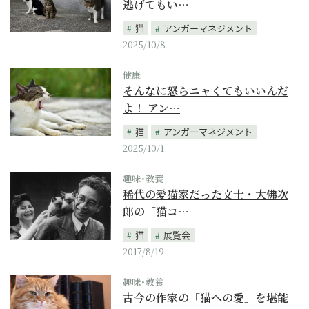
逃げてもい…
猫
アンガーマネジメント
2025/10/8
健康
そんなに怒らニャくてもいいんだ
よ！ アン…
猫
アンガーマネジメント
2025/10/1
趣味･教養
稀代の愛猫家だった文士・大佛次
郎の「猫コ…
猫
展覧会
2017/8/19
趣味･教養
古今の作家の「猫への愛」を堪能