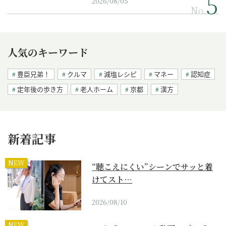
2026/08/05
No.
人気のキーワード
豊臣兄弟！
クルマ
減塩レシピ
マネー
認知症
定年後の歩き方
老人ホーム
京都
漢方
新着記事
NEW
“聴こえにくい”シーンでサッと着
けてスト…
2026/08/10
NEW