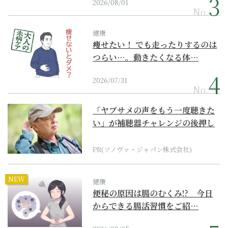
2026/08/01
No.
健康
痩せたい！ でも走ったりするのは
つらい…。動きたくなる体…
2026/07/31
No.
「ヤブサメの声をもう一度聴きた
い」が補聴器チャレンジの後押し
に
PR(ソノヴァ・ジャパン株式会社)
NEW
健康
便秘の原因は腸のむくみ!? 今日
からできる腸活習慣をご紹…